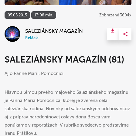
05.05.2015
13:08 min.
Zobrazené 3604x
SALEZIÁNSKY MAGAZÍN
Relácia
SALEZIÁNSKY MAGAZÍN (81)
Aj o Panne Márii, Pomocnici.
Hlavnou témou prvého májového Saleziánskeho magazínu
je Panna Mária Pomocnica, ktorej je zverená celá
saleziánska rodina. Novinky od saleziánskych odchovancov
aj z príprav narodeninovej oslavy dona Bosca vám
ponúkame v reportážach. V rubrike svedectvo predstavíme
Irenu Prášilovú.