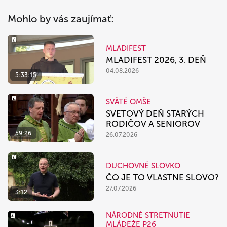
Mohlo by vás zaujímať:
MLADIFEST
MLADIFEST 2026, 3. DEŇ
04.08.2026
5:33:15
SVÄTÉ OMŠE
SVETOVÝ DEŇ STARÝCH
RODIČOV A SENIOROV
59:26
26.07.2026
DUCHOVNÉ SLOVKO
ČO JE TO VLASTNE SLOVO?
27.07.2026
3:12
NÁRODNÉ STRETNUTIE
MLÁDEŽE P26