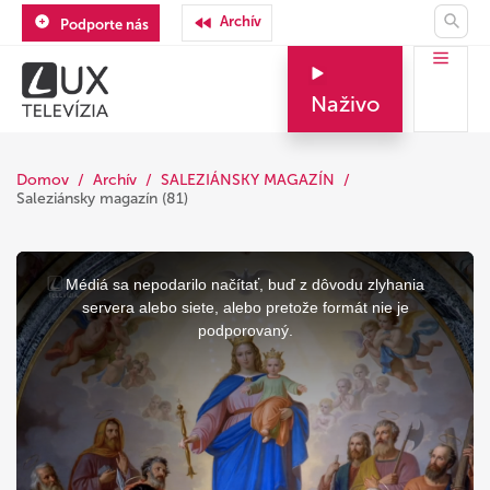
Archív
Podporte nás
Naživo
Domov
Archív
SALEZIÁNSKY MAGAZÍN
Saleziánsky magazín (81)
This
is
a
Médiá sa nepodarilo načítať, buď z dôvodu zlyhania
modal
window.
servera alebo siete, alebo pretože formát nie je
podporovaný.