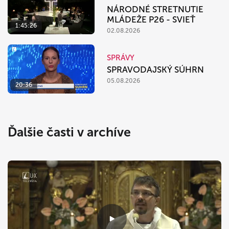
NÁRODNÉ STRETNUTIE
MLÁDEŽE P26 - SVIEŤ
1:45:26
02.08.2026
SPRÁVY
SPRAVODAJSKÝ SÚHRN
05.08.2026
20:36
Ďalšie časti v archíve