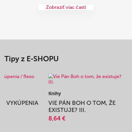
Zobraziť viac častí
Tipy z E-SHOPU
Knihy
BEH VYKÚPENIA
VIE PÁN BOH O TOM, ŽE
A
EXISTUJE? III.
8,64 €