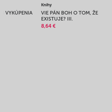
Knihy
BEH VYKÚPENIA
VIE PÁN BOH O TOM, ŽE
A
EXISTUJE? III.
8,64 €