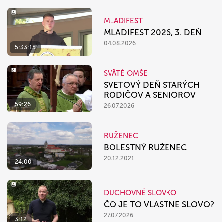
MLADIFEST
MLADIFEST 2026, 3. DEŇ
04.08.2026
5:33:15
SVÄTÉ OMŠE
SVETOVÝ DEŇ STARÝCH
RODIČOV A SENIOROV
59:26
26.07.2026
RUŽENEC
BOLESTNÝ RUŽENEC
20.12.2021
24:00
DUCHOVNÉ SLOVKO
ČO JE TO VLASTNE SLOVO?
27.07.2026
3:12