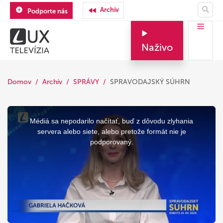
Archív
Podporte nás
Naživo
Domov
Archív
SPRÁVY
SPRAVODAJSKÝ SÚHRN
This
is
a
Médiá sa nepodarilo načítať, buď z dôvodu zlyhania
modal
window.
servera alebo siete, alebo pretože formát nie je
podporovaný.