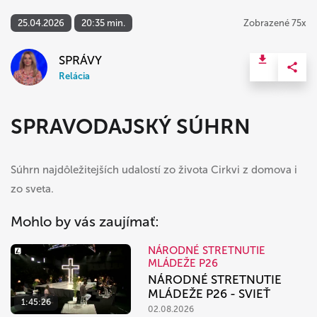
25.04.2026
20:35 min.
Zobrazené 75x
SPRÁVY
Relácia
SPRAVODAJSKÝ SÚHRN
Súhrn najdôležitejších udalostí zo života Cirkvi z domova i
zo sveta.
Mohlo by vás zaujímať:
NÁRODNÉ STRETNUTIE
MLÁDEŽE P26
NÁRODNÉ STRETNUTIE
MLÁDEŽE P26 - SVIEŤ
1:45:26
02.08.2026