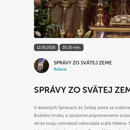
12.05.2026
20:20 min.
SPRÁVY ZO SVÄTEJ ZEME
Relácia
SPRÁVY ZO SVÄTEJ ZE
V dnešných Správach zo Svätej zeme sa vrátime
Božieho hrobu si spoločne pripomenieme sviatok
skrze svoju vytrvalosť odovzdala svätá Helena.