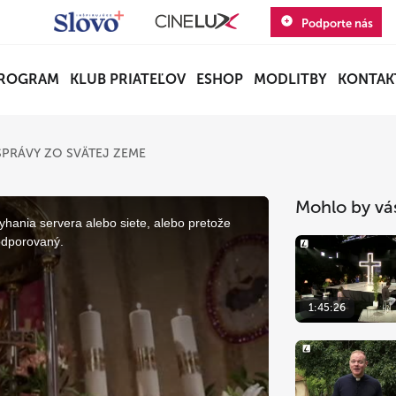
Podporte nás
ROGRAM
KLUB PRIATEĽOV
ESHOP
MODLITBY
KONTAK
SPRÁVY ZO SVÄTEJ ZEME
Mohlo by vá
yhania servera alebo siete, alebo pretože
odporovaný.
1:45:26