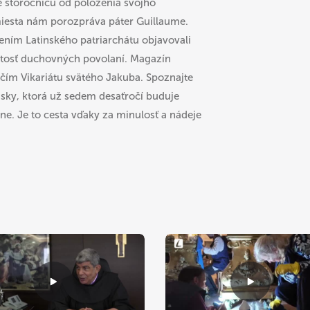
e storočnicu od položenia svojho
iesta nám porozpráva páter Guillaume.
ením Latinského patriarchátu objavovali
itosť duchovných povolaní. Magazín
ím Vikariátu svätého Jakuba. Spoznajte
jsky, ktorá už sedem desaťročí buduje
ne. Je to cesta vďaky za minulosť a nádeje