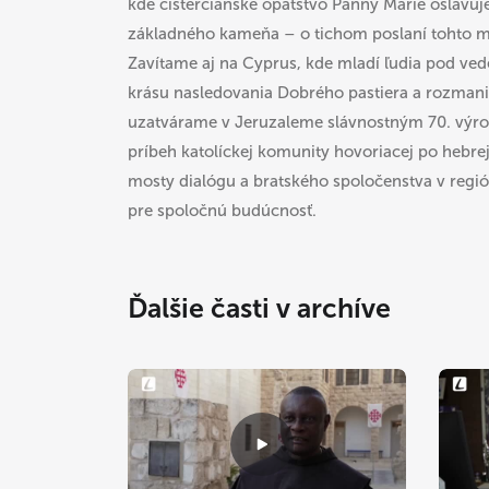
kde cisterciánske opátstvo Panny Márie oslavuj
základného kameňa – o tichom poslaní tohto m
Zavítame aj na Cyprus, kde mladí ľudia pod ved
krásu nasledovania Dobrého pastiera a rozman
uzatvárame v Jeruzaleme slávnostným 70. výroč
príbeh katolíckej komunity hovoriacej po hebre
mosty dialógu a bratského spoločenstva v regió
pre spoločnú budúcnosť.
Ďalšie časti v archíve