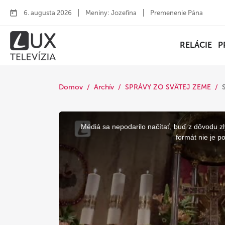
6. augusta 2026
Meniny: Jozefína
Premenenie Pána
RELÁCIE
P
Domov
Archív
SPRÁVY ZO SVÄTEJ ZEME
This
is
a
Médiá sa nepodarilo načítať, buď z dôvodu zl
modal
window.
formát nie je p