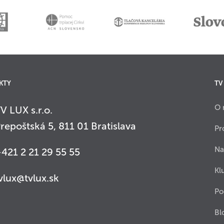
KTY
TV
O 
V LUX s.r.o.
repoštská 5, 811 01 Bratislava
Pr
Na
421 2 21 29 55 55
Kl
vlux@tvlux.sk
Po
Bl