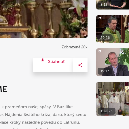
3:12
59:26
Zobrazené 26x
Stiahnuť
19:17
ME
 k prameňom našej spásy. V Bazilike
1:28:25
 Nájdenia Svätého kríža, daru, ktorý svetu
 Naše kroky následne povedú do Latrunu,