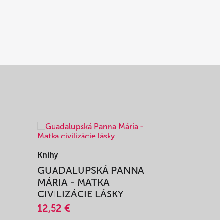
Knihy
Knihy
I
GUADALUPSKÁ PANNA
ZAŽIŤ M
MÁRIA - MATKA
SPRIEVO
CIVILIZÁCIE LÁSKY
12,51 €
12,52 €