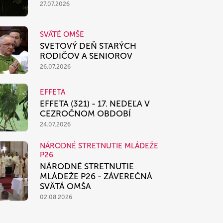
27.07.2026
SVÄTÉ OMŠE
SVETOVÝ DEŇ STARÝCH
RODIČOV A SENIOROV
26.07.2026
EFFETA
EFFETA (321) - 17. NEDEĽA V
CEZROČNOM OBDOBÍ
24.07.2026
NÁRODNÉ STRETNUTIE MLÁDEŽE
P26
NÁRODNÉ STRETNUTIE
MLÁDEŽE P26 - ZÁVEREČNÁ
SVÄTÁ OMŠA
02.08.2026