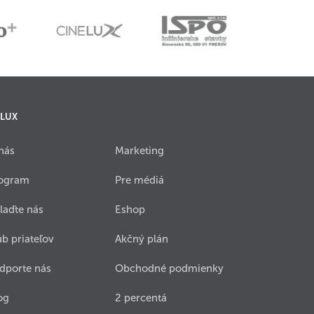
 LUX
nás
Marketing
ogram
Pre médiá
laďte nás
Eshop
ub priateľov
Akčný plán
dporte nás
Obchodné podmienky
og
2 percentá