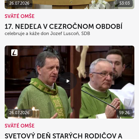
26.07.2026
53:03
SVÄTÉ OMŠE
17. NEDEĽA V CEZROČNOM OBDOBÍ
celebruje a káže don Jozef Luscoň, SDB
26.07.2026
59:26
SVÄTÉ OMŠE
SVETOVÝ DEŇ STARÝCH RODIČOV A