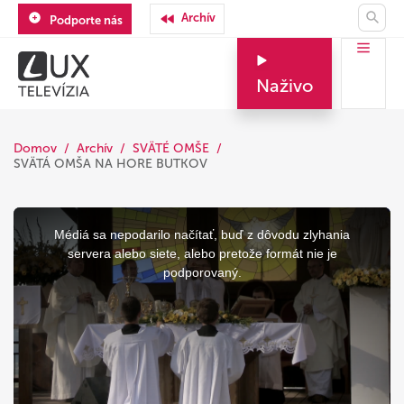
Archív
Podporte nás
Naživo
Domov
Archív
SVÄTÉ OMŠE
SVÄTÁ OMŠA NA HORE BUTKOV
This
is
a
Médiá sa nepodarilo načítať, buď z dôvodu zlyhania
modal
window.
servera alebo siete, alebo pretože formát nie je
podporovaný.