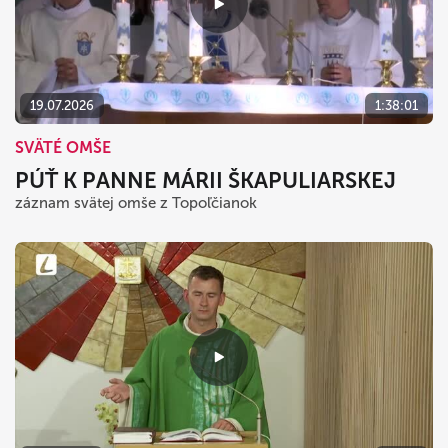
19.07.2026
1:38:01
SVÄTÉ OMŠE
PÚŤ K PANNE MÁRII ŠKAPULIARSKEJ
záznam svätej omše z Topoľčianok