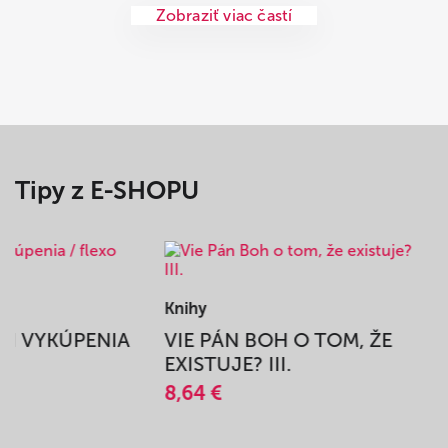
Zobraziť viac častí
Tipy z E-SHOPU
Knihy
BEH VYKÚPENIA
VIE PÁN BOH O TOM, ŽE
A
EXISTUJE? III.
8,64 €