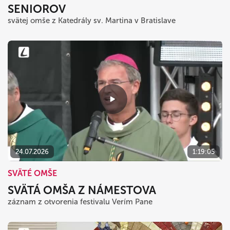
SENIOROV
svätej omše z Katedrály sv. Martina v Bratislave
24.07.2026
1:19:05
SVÄTÉ OMŠE
SVÄTÁ OMŠA Z NÁMESTOVA
záznam z otvorenia festivalu Verím Pane