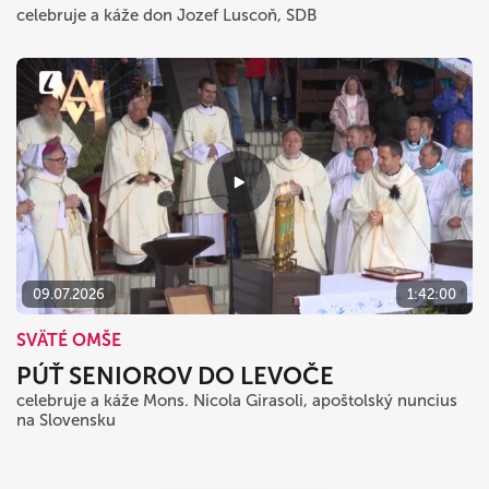
celebruje a káže don Jozef Luscoň, SDB
09.07.2026
1:42:00
SVÄTÉ OMŠE
PÚŤ SENIOROV DO LEVOČE
celebruje a káže Mons. Nicola Girasoli, apoštolský nuncius
na Slovensku