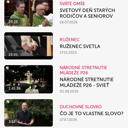
SVÄTÉ OMŠE
SVETOVÝ DEŇ STARÝCH
RODIČOV A SENIOROV
59:26
26.07.2026
RUŽENEC
RUŽENEC SVETLA
17.01.2023
23:01
NÁRODNÉ STRETNUTIE
MLÁDEŽE P26
NÁRODNÉ STRETNUTIE
MLÁDEŽE P26 - SVIEŤ
1:45:26
02.08.2026
DUCHOVNÉ SLOVKO
ČO JE TO VLASTNE SLOVO?
27.07.2026
3:12