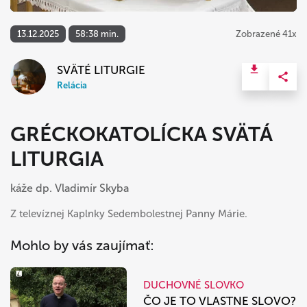
13.12.2025
58:38 min.
Zobrazené 41x
SVÄTÉ LITURGIE
Relácia
GRÉCKOKATOLÍCKA SVÄTÁ
LITURGIA
káže dp. Vladimír Skyba
Z televíznej Kaplnky Sedembolestnej Panny Márie.
Mohlo by vás zaujímať:
DUCHOVNÉ SLOVKO
ČO JE TO VLASTNE SLOVO?