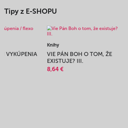
Tipy z E-SHOPU
Knihy
BEH VYKÚPENIA
VIE PÁN BOH O TOM, ŽE
A
EXISTUJE? III.
8,64 €