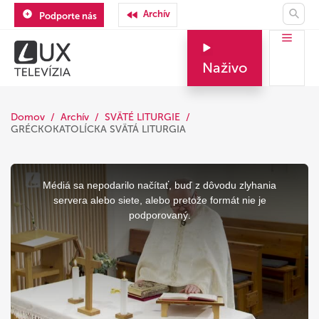
Archív
Podporte nás
Naživo
Domov
Archív
SVÄTÉ LITURGIE
GRÉCKOKATOLÍCKA SVÄTÁ LITURGIA
This
is
a
Médiá sa nepodarilo načítať, buď z dôvodu zlyhania
modal
window.
servera alebo siete, alebo pretože formát nie je
podporovaný.