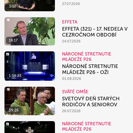
27.07.2026
3:12
EFFETA
EFFETA (321) - 17. NEDEĽA V
CEZROČNOM OBDOBÍ
19:17
24.07.2026
NÁRODNÉ STRETNUTIE
MLÁDEŽE P26
NÁRODNÉ STRETNUTIE
MLÁDEŽE P26 - OŽI
1:59:23
01.08.2026
SVÄTÉ OMŠE
SVETOVÝ DEŇ STARÝCH
RODIČOV A SENIOROV
59:26
26.07.2026
NÁRODNÉ STRETNUTIE
MLÁDEŽE P26