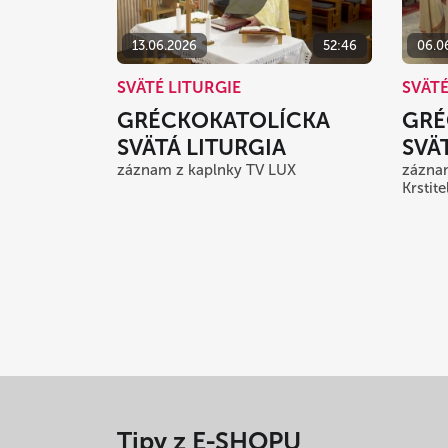
13.06.2026
52:46
06.0
SVÄTÉ LITURGIE
SVÄTÉ
GRÉCKOKATOLÍCKA
GRÉ
SVÄTÁ LITURGIA
SVÄ
záznam z kaplnky TV LUX
záznam
Krstite
Tipy z E-SHOPU