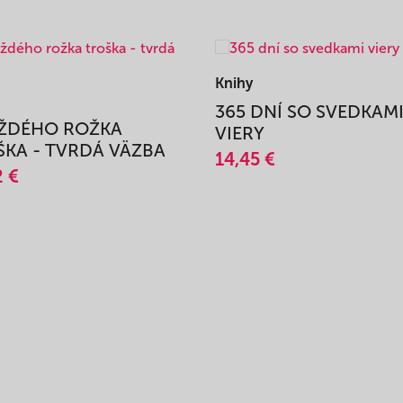
Knihy
365 DNÍ SO SVEDKAM
AŽDÉHO ROŽKA
VIERY
KA - TVRDÁ VÄZBA
14,45 €
2 €