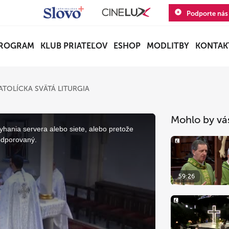
Podporte nás
ROGRAM
KLUB PRIATEĽOV
ESHOP
MODLITBY
KONTAK
TOLÍCKA SVÄTÁ LITURGIA
Mohlo by vá
yhania servera alebo siete, alebo pretože
odporovaný.
59:26