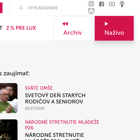
Hľadať
T
2 % PRE LUX
Archív
Naživo
s zaujímať:
SVÄTÉ OMŠE
SVETOVÝ DEŇ STARÝCH
RODIČOV A SENIOROV
26.07.2026
NÁRODNÉ STRETNUTIE MLÁDEŽE
P26
NÁRODNÉ STRETNUTIE