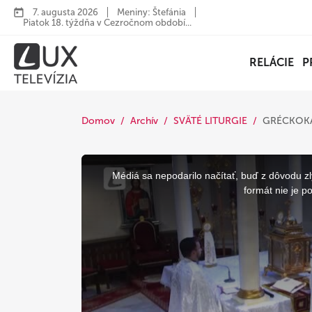
7. augusta 2026
Meniny: Štefánia
Piatok 18. týždňa v Cezročnom období...
RELÁCIE
P
Domov
Archív
SVÄTÉ LITURGIE
GRÉCKOKA
This
is
a
Médiá sa nepodarilo načítať, buď z dôvodu zl
modal
window.
formát nie je p