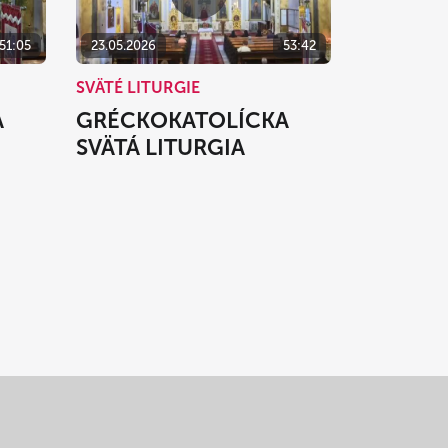
51:05
23.05.2026
53:42
SVÄTÉ LITURGIE
A
GRÉCKOKATOLÍCKA
SVÄTÁ LITURGIA