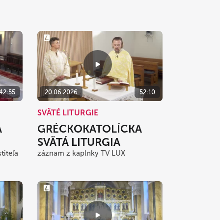
42:55
20.06.2026
52:10
SVÄTÉ LITURGIE
A
GRÉCKOKATOLÍCKA
SVÄTÁ LITURGIA
titeľa
záznam z kaplnky TV LUX