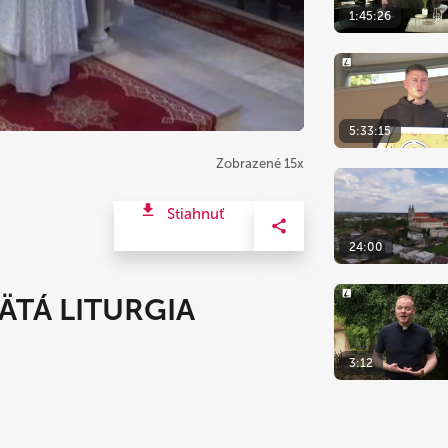
1:45:26
5:33:15
Zobrazené 15x
Stiahnuť
24:00
ÄTÁ LITURGIA
3:12