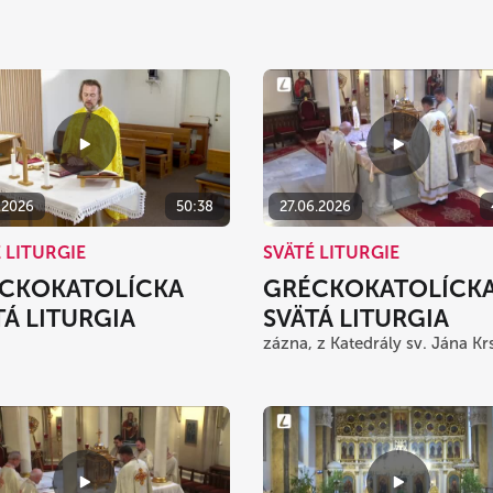
.2026
50:38
27.06.2026
 LITURGIE
SVÄTÉ LITURGIE
CKOKATOLÍCKA
GRÉCKOKATOLÍCK
TÁ LITURGIA
SVÄTÁ LITURGIA
zázna, z Katedrály sv. Jána Krs