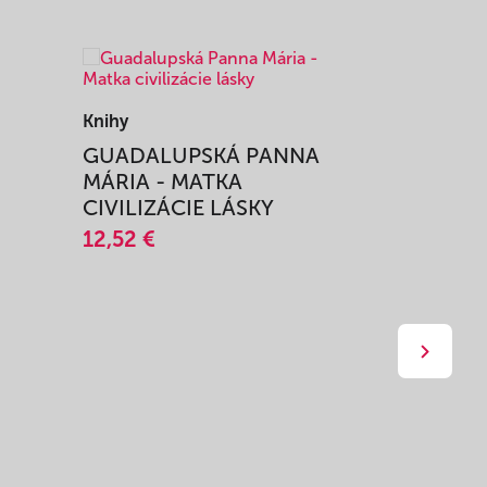
Knihy
Knihy
I
GUADALUPSKÁ PANNA
ZAŽIŤ M
MÁRIA - MATKA
SPRIEVO
CIVILIZÁCIE LÁSKY
12,51 €
12,52 €