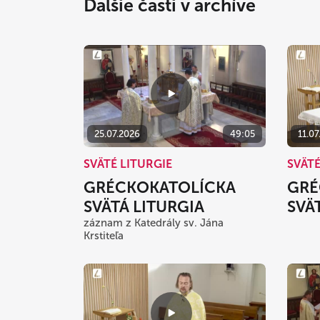
Ďalšie časti v archíve
25.07.2026
49:05
11.07
SVÄTÉ LITURGIE
SVÄTÉ
GRÉCKOKATOLÍCKA
GRÉ
SVÄTÁ LITURGIA
SVÄ
záznam z Katedrály sv. Jána
Krstiteľa