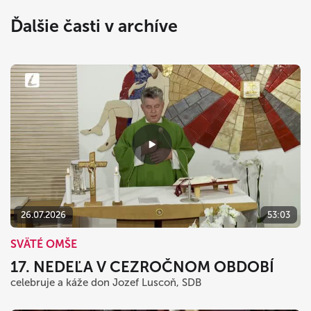
Ďalšie časti v archíve
26.07.2026
53:03
SVÄTÉ OMŠE
17. NEDEĽA V CEZROČNOM OBDOBÍ
celebruje a káže don Jozef Luscoň, SDB