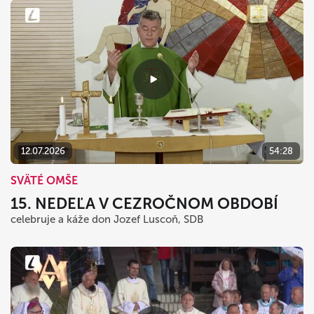
12.07.2026
54:28
SVÄTÉ OMŠE
15. NEDEĽA V CEZROČNOM OBDOBÍ
celebruje a káže don Jozef Luscoň, SDB