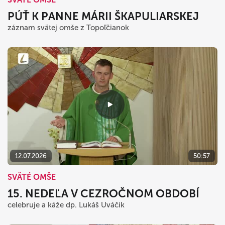
PÚŤ K PANNE MÁRII ŠKAPULIARSKEJ
záznam svätej omše z Topoľčianok
12.07.2026
50:57
SVÄTÉ OMŠE
15. NEDEĽA V CEZROČNOM OBDOBÍ
celebruje a káže dp. Lukáš Uváčik