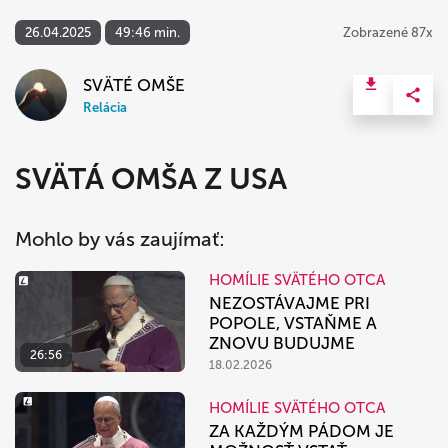
26.04.2025
49:46 min.
Zobrazené 87x
SVÄTÉ OMŠE
Relácia
SVÄTÁ OMŠA Z USA
Mohlo by vás zaujímať:
HOMÍLIE SVÄTÉHO OTCA
NEZOSTÁVAJME PRI
POPOLE, VSTAŇME A
ZNOVU BUDUJME
26:56
18.02.2026
HOMÍLIE SVÄTÉHO OTCA
ZA KAŽDÝM PÁDOM JE