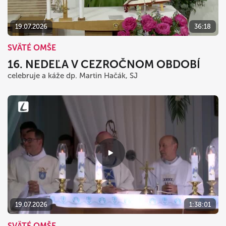
19.07.2026
36:18
SVÄTÉ OMŠE
16. NEDEĽA V CEZROČNOM OBDOBÍ
celebruje a káže dp. Martin Hačák, SJ
19.07.2026
1:38:01
SVÄTÉ OMŠE