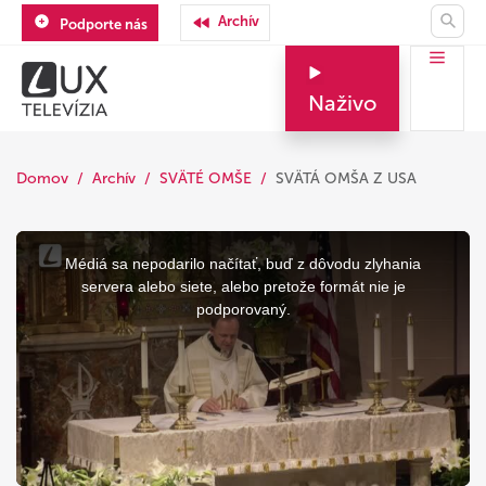
Archív
Podporte nás
Naživo
Domov
Archív
SVÄTÉ OMŠE
SVÄTÁ OMŠA Z USA
This
is
a
Médiá sa nepodarilo načítať, buď z dôvodu zlyhania
modal
window.
servera alebo siete, alebo pretože formát nie je
podporovaný.