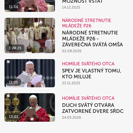
MOŽNOSŤ VSTAŤ
11:34
14.12.2025
NÁRODNÉ STRETNUTIE
MLÁDEŽE P26
NÁRODNÉ STRETNUTIE
MLÁDEŽE P26 -
ZÁVEREČNÁ SVÄTÁ OMŠA
1:28:25
02.08.2026
HOMÍLIE SVÄTÉHO OTCA
SPEV JE VLASTNÝ TOMU,
KTO MILUJE
11:01
23.11.2025
HOMÍLIE SVÄTÉHO OTCA
DUCH SVÄTÝ OTVÁRA
ZATVORENÉ DVERE SŔDC
13:01
24.05.2026