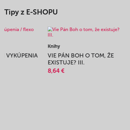
Tipy z E-SHOPU
Knihy
BEH VYKÚPENIA
VIE PÁN BOH O TOM, ŽE
A
EXISTUJE? III.
8,64 €