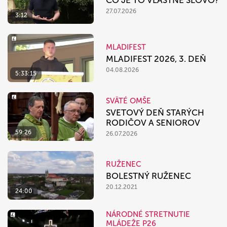
ČO JE TO VLASTNE SLOVO?
27.07.2026
3:12
MLADIFEST
MLADIFEST 2026, 3. DEŇ
04.08.2026
5:33:15
SVÄTÉ OMŠE
SVETOVÝ DEŇ STARÝCH
RODIČOV A SENIOROV
59:26
26.07.2026
RUŽENEC
BOLESTNÝ RUŽENEC
20.12.2021
24:00
NÁRODNÉ STRETNUTIE
MLÁDEŽE P26