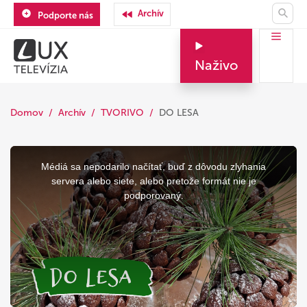
Archív
Podporte nás
Naživo
Domov
Archív
TVORIVO
DO LESA
This
is
a
Médiá sa nepodarilo načítať, buď z dôvodu zlyhania
modal
window.
servera alebo siete, alebo pretože formát nie je
podporovaný.