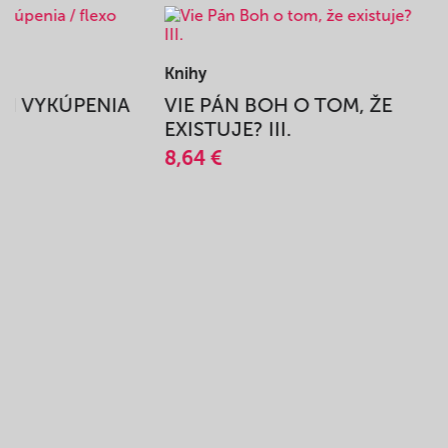
Knihy
BEH VYKÚPENIA
VIE PÁN BOH O TOM, ŽE
A
EXISTUJE? III.
8,64 €