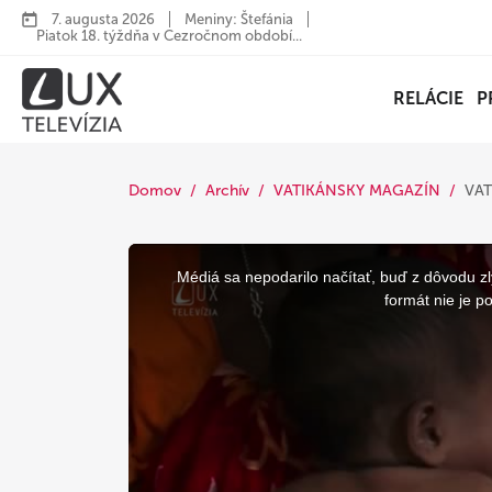
7. augusta 2026
Meniny: Štefánia
Piatok 18. týždňa v Cezročnom období...
RELÁCIE
P
Domov
Archív
VATIKÁNSKY MAGAZÍN
VAT
This
is
a
Médiá sa nepodarilo načítať, buď z dôvodu zl
modal
window.
formát nie je p