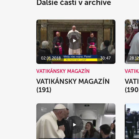
Ďalšie časti v archíve
02.01.2018
30:47
28.12
VATIKÁNSKY MAGAZÍN
VATI
VATIKÁNSKY MAGAZÍN
VAT
(191)
(190