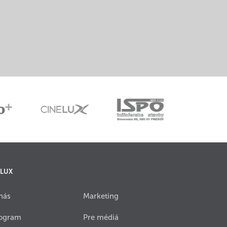
 LUX
nás
Marketing
ogram
Pre médiá