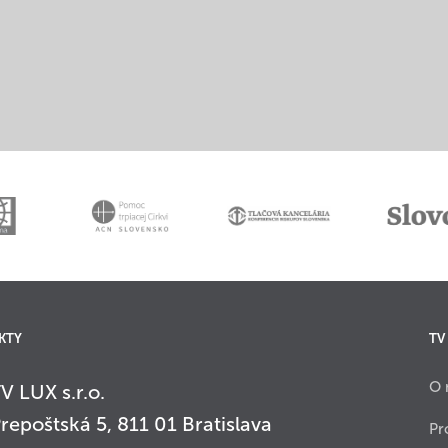
KTY
TV
O 
V LUX s.r.o.
repoštská 5, 811 01 Bratislava
Pr