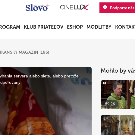
Podporte nás
ROGRAM
KLUB PRIATEĽOV
ESHOP
MODLITBY
KONTAK
IKÁNSKY MAGAZÍN (186)
Mohlo by vá
yhania servera alebo siete, alebo pretože
odporovaný.
59:26