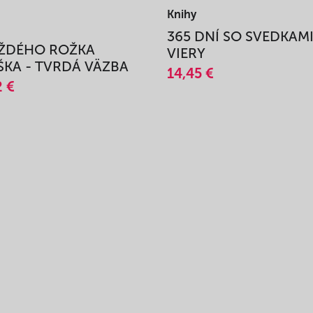
Knihy
365 DNÍ SO SVEDKAM
AŽDÉHO ROŽKA
VIERY
KA - TVRDÁ VÄZBA
14,45 €
2 €