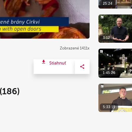
25:24
3:12
Zobrazené 1411x
Stiahnuť
1:45:26
(186)
5:33:15