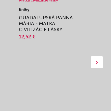
Knihy
Knihy
I
GUADALUPSKÁ PANNA
ZAŽIŤ M
MÁRIA - MATKA
SPRIEVO
CIVILIZÁCIE LÁSKY
12,51 €
12,52 €