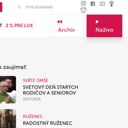
Hľadať
T
2 % PRE LUX
Archív
Naživo
s zaujímať:
SVÄTÉ OMŠE
SVETOVÝ DEŇ STARÝCH
RODIČOV A SENIOROV
26.07.2026
RUŽENEC
RADOSTNÝ RUŽENEC