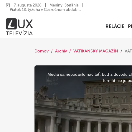
7. augusta 2026
Meniny: Štefánia
Piatok 18. týždňa v Cezročnom období...
RELÁCIE
P
Domov
Archív
VATIKÁNSKY MAGAZÍN
VAT
This
is
a
Médiá sa nepodarilo načítať, buď z dôvodu zl
modal
window.
formát nie je p