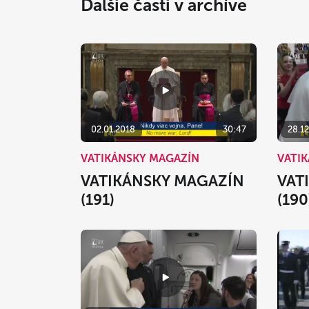
Ďalšie časti v archíve
02.01.2018
30:47
28.12
VATIKÁNSKY MAGAZÍN
VATI
VATIKÁNSKY MAGAZÍN
VAT
(191)
(190