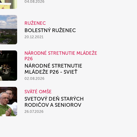
04.08.2026
RUŽENEC
BOLESTNÝ RUŽENEC
20.12.2021
NÁRODNÉ STRETNUTIE MLÁDEŽE
P26
NÁRODNÉ STRETNUTIE
MLÁDEŽE P26 - SVIEŤ
02.08.2026
SVÄTÉ OMŠE
SVETOVÝ DEŇ STARÝCH
RODIČOV A SENIOROV
26.07.2026