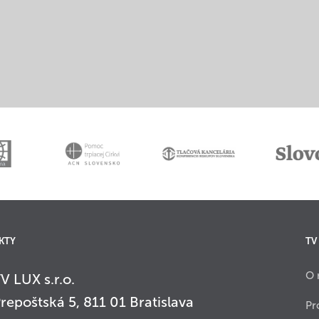
KTY
TV
O 
V LUX s.r.o.
repoštská 5, 811 01 Bratislava
Pr