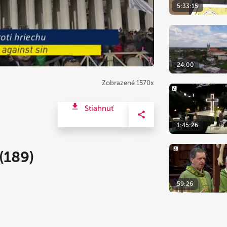
5:33:15
24:00
Zobrazené 1570x
Stiahnuť
1:45:26
(189)
59:26