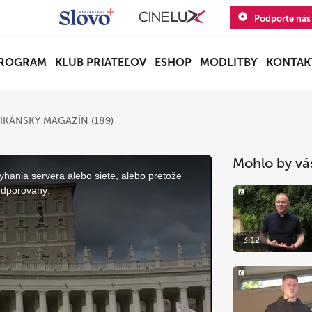
Podporte nás
ROGRAM
KLUB PRIATEĽOV
ESHOP
MODLITBY
KONTAK
IKÁNSKY MAGAZÍN (189)
Mohlo by vá
yhania servera alebo siete, alebo pretože
odporovaný.
3:12