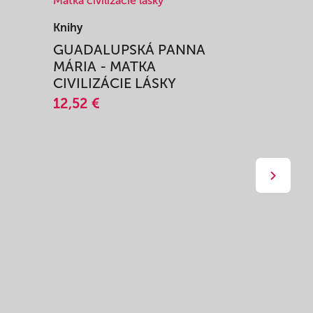
Knihy
Knihy
I
GUADALUPSKÁ PANNA
ZAŽIŤ M
MÁRIA - MATKA
SPRIEVO
CIVILIZÁCIE LÁSKY
12,51 €
12,52 €