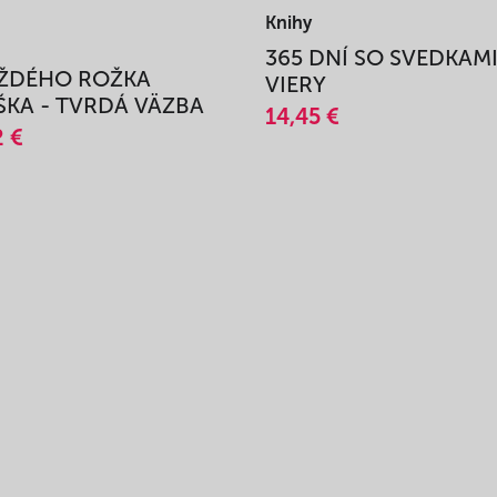
Knihy
365 DNÍ SO SVEDKAM
AŽDÉHO ROŽKA
VIERY
KA - TVRDÁ VÄZBA
14,45 €
2 €