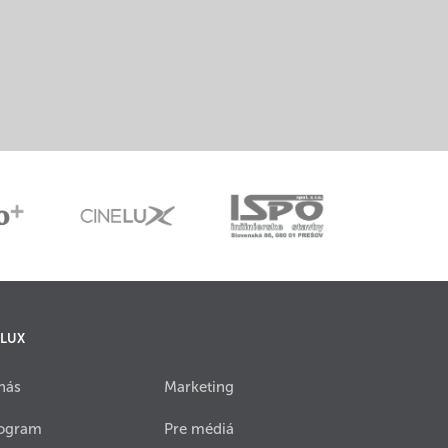
 LUX
nás
Marketing
ogram
Pre médiá