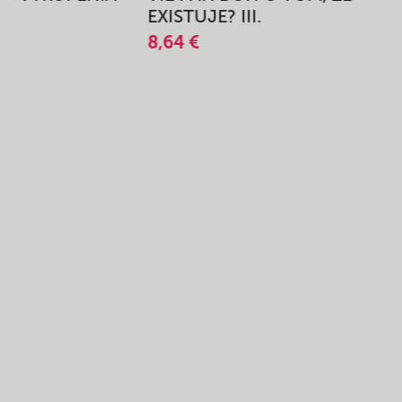
A
EXISTUJE? III.
8,64 €