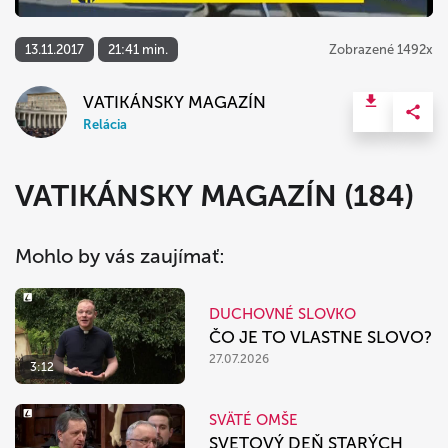
13.11.2017
21:41 min.
Zobrazené 1492x
VATIKÁNSKY MAGAZÍN
Relácia
VATIKÁNSKY MAGAZÍN (184)
Mohlo by vás zaujímať:
DUCHOVNÉ SLOVKO
ČO JE TO VLASTNE SLOVO?
27.07.2026
3:12
SVÄTÉ OMŠE
SVETOVÝ DEŇ STARÝCH