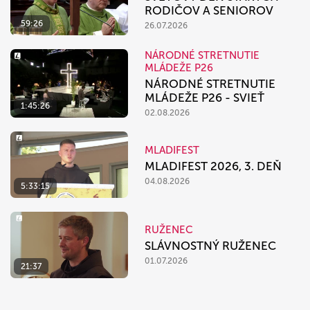
RODIČOV A SENIOROV
59:26
26.07.2026
NÁRODNÉ STRETNUTIE
MLÁDEŽE P26
NÁRODNÉ STRETNUTIE
MLÁDEŽE P26 - SVIEŤ
1:45:26
02.08.2026
MLADIFEST
MLADIFEST 2026, 3. DEŇ
04.08.2026
5:33:15
RUŽENEC
SLÁVNOSTNÝ RUŽENEC
01.07.2026
21:37