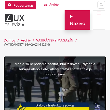
Archív
Podporte nás
Naživo
Domov
Archív
VATIKÁNSKY MAGAZÍN
VATIKÁNSKY MAGAZÍN (184)
This
is
a
Médiá sa nepodarilo načítať, buď z dôvodu zlyhania
modal
window.
servera alebo siete, alebo pretože formát nie je
podporovaný.