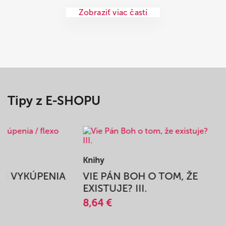
Zobraziť viac častí
Tipy z E-SHOPU
Knihy
BEH VYKÚPENIA
VIE PÁN BOH O TOM, ŽE
A
EXISTUJE? III.
8,64 €