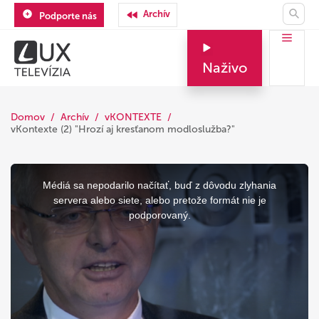
Archív
Podporte nás
Naživo
Domov
Archív
vKONTEXTE
vKontexte (2) "Hrozí aj kresťanom modloslužba?"
This
is
a
Médiá sa nepodarilo načítať, buď z dôvodu zlyhania
modal
window.
servera alebo siete, alebo pretože formát nie je
podporovaný.