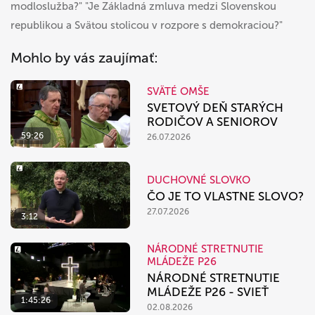
modloslužba?" "Je Základná zmluva medzi Slovenskou
republikou a Svätou stolicou v rozpore s demokraciou?"
Mohlo by vás zaujímať:
SVÄTÉ OMŠE
SVETOVÝ DEŇ STARÝCH
RODIČOV A SENIOROV
59:26
26.07.2026
DUCHOVNÉ SLOVKO
ČO JE TO VLASTNE SLOVO?
27.07.2026
3:12
NÁRODNÉ STRETNUTIE
MLÁDEŽE P26
NÁRODNÉ STRETNUTIE
MLÁDEŽE P26 - SVIEŤ
1:45:26
02.08.2026