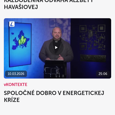
KAŽDODENNÁ ODVAHA ALŽBETY
HAVAŠIOVEJ
10.03.2026
25:06
vKONTEXTE
SPOLOČNÉ DOBRO V ENERGETICKEJ
KRÍZE