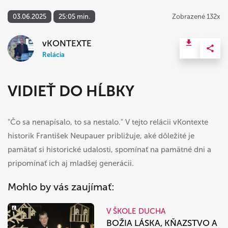
03.06.2025
25:05 min.
Zobrazené 132x
vKONTEXTE
Relácia
VIDIEŤ DO HĹBKY
"Čo sa nenapísalo, to sa nestalo." V tejto relácii vKontexte
historik František Neupauer približuje, aké dôležité je
pamätať si historické udalosti, spomínať na pamätné dni a
pripomínať ich aj mladšej generácii.
Mohlo by vás zaujímať:
V ŠKOLE DUCHA
BOŽIA LÁSKA, KŇAZSTVO A