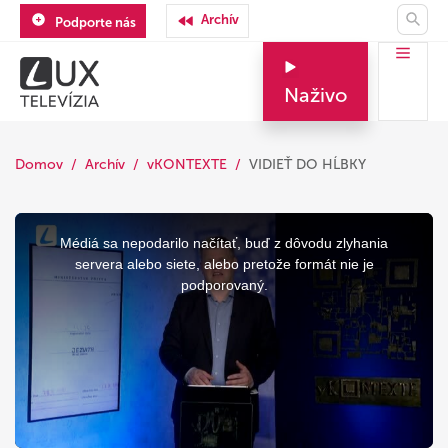
Archív
Podporte nás
Naživo
Domov
Archív
vKONTEXTE
VIDIEŤ DO HĹBKY
This
is
a
Médiá sa nepodarilo načítať, buď z dôvodu zlyhania
modal
window.
servera alebo siete, alebo pretože formát nie je
podporovaný.