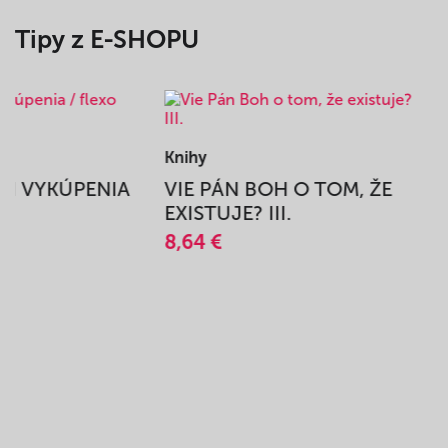
Tipy z E-SHOPU
Knihy
BEH VYKÚPENIA
VIE PÁN BOH O TOM, ŽE
A
EXISTUJE? III.
8,64 €