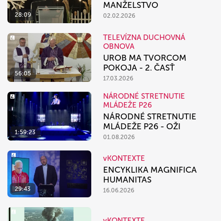
MANŽELSTVO
28:09
02.02.2026
TELEVÍZNA DUCHOVNÁ
OBNOVA
UROB MA TVORCOM
POKOJA - 2. ČASŤ
56:05
17.03.2026
NÁRODNÉ STRETNUTIE
MLÁDEŽE P26
NÁRODNÉ STRETNUTIE
MLÁDEŽE P26 - OŽI
1:59:23
01.08.2026
vKONTEXTE
ENCYKLIKA MAGNIFICA
HUMANITAS
29:43
16.06.2026
vKONTEXTE