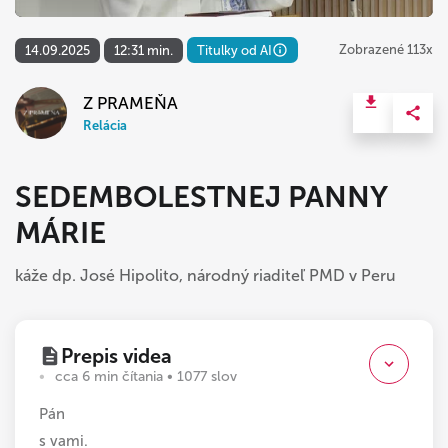
Zobrazené 113x
14.09.2025
12:31 min.
Titulky od AI
Z PRAMEŇA
Relácia
SEDEMBOLESTNEJ PANNY
MÁRIE
káže dp. José Hipolito, národný riaditeľ PMD v Peru
Prepis videa
cca 6 min čítania • 1077 slov
Pán
s vami.