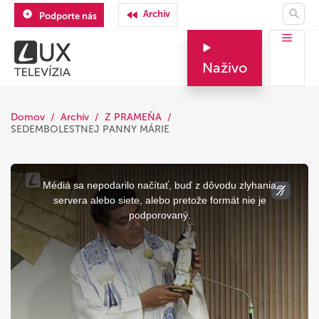
Archív
Podporte nás
Naživo
Domov
Archív
Z PRAMEŇA
SEDEMBOLESTNEJ PANNY MÁRIE
This
is
a
Médiá sa nepodarilo načítať, buď z dôvodu zlyhania
modal
window.
servera alebo siete, alebo pretože formát nie je
podporovaný.