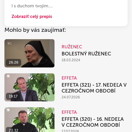
I s duchom tvojím.
…
Zobraziť celý prepis
Mohlo by vás zaujímať:
RUŽENEC
BOLESTNÝ RUŽENEC
18.03.2024
26:26
EFFETA
EFFETA (321) - 17. NEDEĽA V
CEZROČNOM OBDOBÍ
19:17
24.07.2026
EFFETA
EFFETA (320) - 16. NEDEĽA
V CEZROČNOM OBDOBÍ
23:32
17.07.2026