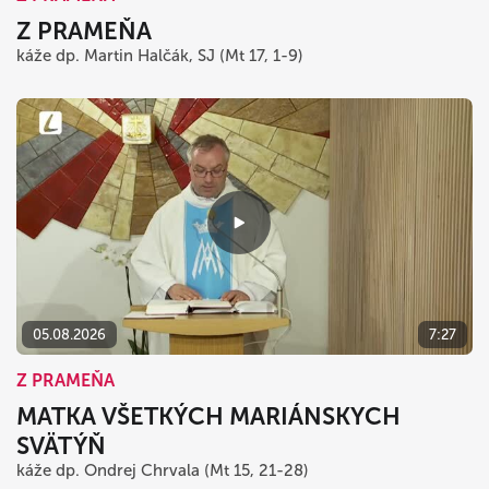
Z PRAMEŇA
káže dp. Martin Halčák, SJ (Mt 17, 1-9)
05.08.2026
7:27
Z PRAMEŇA
MATKA VŠETKÝCH MARIÁNSKYCH
SVÄTÝŇ
káže dp. Ondrej Chrvala (Mt 15, 21-28)