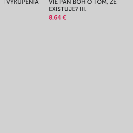
BEH VYKÚPENIA
VIE PÁN BOH O TOM, ŽE
A
EXISTUJE? III.
8,64 €