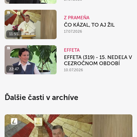
Z PRAMEŇA
ČO KÁZAL, TO AJ ŽIL
17.07.2026
11:55
EFFETA
EFFETA (319) - 15. NEDEĽA V
CEZROČNOM OBDOBÍ
22:47
10.07.2026
Ďalšie časti v archíve