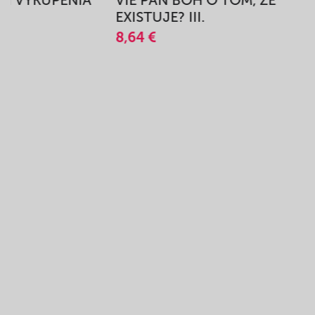
BEH VYKÚPENIA
VIE PÁN BOH O TOM, ŽE
A
EXISTUJE? III.
8,64 €