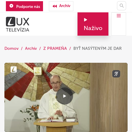
Archív
Podporte nás
Naživo
Domov
Archív
Z PRAMEŇA
BYŤ NASÝTENÝM JE DAR
Play
Video