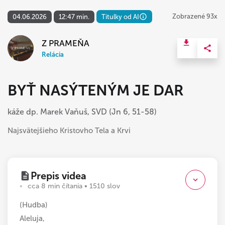
Zobrazené 93x
04.06.2026
12:47 min.
Titulky od AI
Z PRAMEŇA
Relácia
BYŤ NASÝTENÝM JE DAR
káže dp. Marek Vaňuš, SVD (Jn 6, 51-58)
Najsvätejšieho Kristovho Tela a Krvi
Prepis videa
cca 8 min čítania • 1510 slov
(Hudba)
Aleluja,