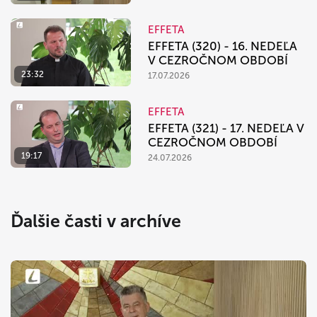
EFFETA
EFFETA (320) - 16. NEDEĽA
V CEZROČNOM OBDOBÍ
23:32
17.07.2026
EFFETA
EFFETA (321) - 17. NEDEĽA V
CEZROČNOM OBDOBÍ
19:17
24.07.2026
Ďalšie časti v archíve