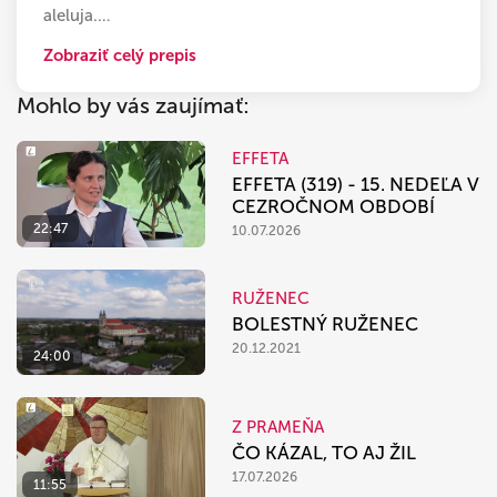
aleluja.
…
Zobraziť celý prepis
Mohlo by vás zaujímať:
EFFETA
EFFETA (319) - 15. NEDEĽA V
CEZROČNOM OBDOBÍ
22:47
10.07.2026
RUŽENEC
BOLESTNÝ RUŽENEC
20.12.2021
24:00
Z PRAMEŇA
ČO KÁZAL, TO AJ ŽIL
17.07.2026
11:55