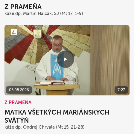
Z PRAMEŇA
káže dp. Martin Halčák, SJ (Mt 17, 1-9)
05.08.2026
7:27
Z PRAMEŇA
MATKA VŠETKÝCH MARIÁNSKYCH
SVÄTÝŇ
káže dp. Ondrej Chrvala (Mt 15, 21-28)