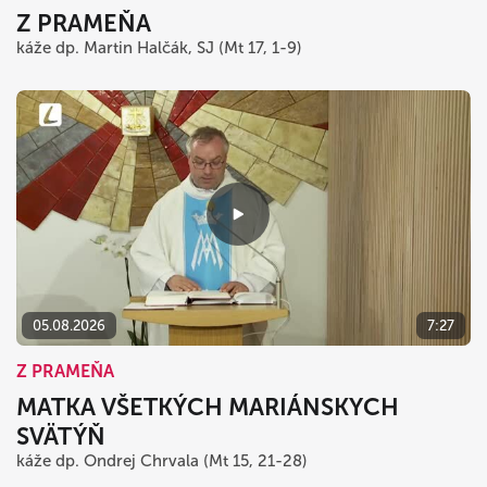
Z PRAMEŇA
káže dp. Martin Halčák, SJ (Mt 17, 1-9)
05.08.2026
7:27
Z PRAMEŇA
MATKA VŠETKÝCH MARIÁNSKYCH
SVÄTÝŇ
káže dp. Ondrej Chrvala (Mt 15, 21-28)