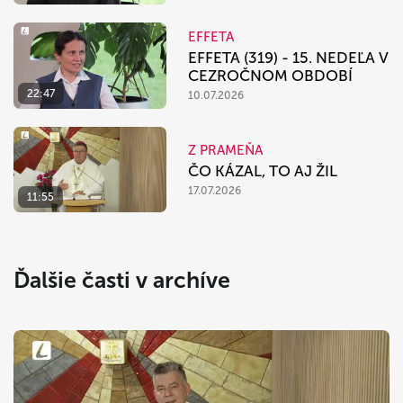
EFFETA
EFFETA (319) - 15. NEDEĽA V
CEZROČNOM OBDOBÍ
22:47
10.07.2026
Z PRAMEŇA
ČO KÁZAL, TO AJ ŽIL
17.07.2026
11:55
Ďalšie časti v archíve