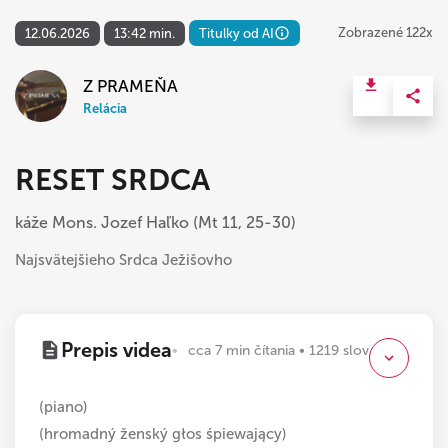
Zobrazené 122x
12.06.2026
13:42 min.
Titulky od AI
Z PRAMEŇA
Relácia
RESET SRDCA
káže Mons. Jozef Haľko (Mt 11, 25-30)
Najsvätejšieho Srdca Ježišovho
Prepis videa
cca 7 min čítania • 1219 slov
(piano)
(hromadný ženský głos śpiewający)