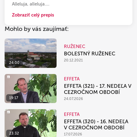
Alleluja, alleluja.
…
Zobraziť celý prepis
Mohlo by vás zaujímať:
RUŽENEC
BOLESTNÝ RUŽENEC
20.12.2021
24:00
EFFETA
EFFETA (321) - 17. NEDEĽA V
CEZROČNOM OBDOBÍ
19:17
24.07.2026
EFFETA
EFFETA (320) - 16. NEDEĽA
V CEZROČNOM OBDOBÍ
23:32
17.07.2026