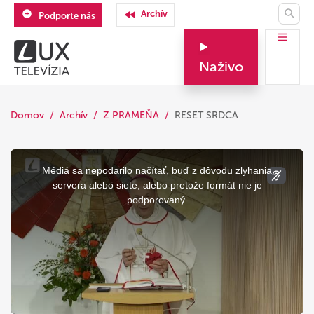
Archív
Podporte nás
Naživo
Domov
Archív
Z PRAMEŇA
RESET SRDCA
This
is
a
Médiá sa nepodarilo načítať, buď z dôvodu zlyhania
modal
window.
servera alebo siete, alebo pretože formát nie je
podporovaný.