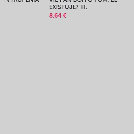
A
EXISTUJE? III.
8,64 €