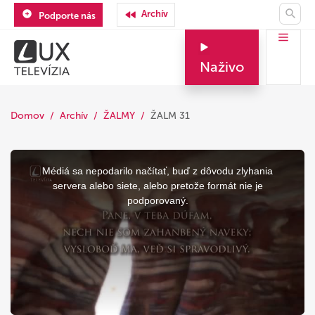
Archív
Podporte nás
Naživo
Domov
Archív
ŽALMY
ŽALM 31
This
is
a
Médiá sa nepodarilo načítať, buď z dôvodu zlyhania
modal
window.
servera alebo siete, alebo pretože formát nie je
podporovaný.