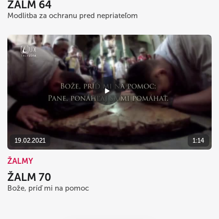
ŽALM 64
Modlitba za ochranu pred nepriateľom
19.02.2021
1:14
ŽALMY
ŽALM 70
Bože, príď mi na pomoc