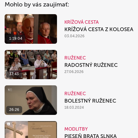
Mohlo by vás zaujímať:
KRÍŽOVÁ CESTA
KRÍŽOVÁ CESTA Z KOLOSEA
03.04.2026
1:19:04
RUŽENEC
RADOSTNÝ RUŽENEC
27.06.2026
37:43
RUŽENEC
BOLESTNÝ RUŽENEC
18.03.2024
26:26
MODLITBY
PIESEŇ BRATA SLNKA