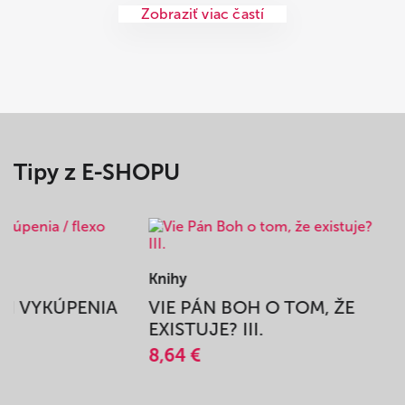
Zobraziť viac častí
Tipy z E-SHOPU
Knihy
BEH VYKÚPENIA
VIE PÁN BOH O TOM, ŽE
A
EXISTUJE? III.
8,64 €