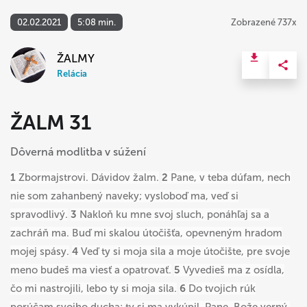
02.02.2021
5:08 min.
Zobrazené 737x
ŽALMY
Relácia
ŽALM 31
Dôverná modlitba v súžení
1
Zbormajstrovi. Dávidov žalm.
2
Pane, v teba dúfam, nech
nie som zahanbený naveky; vysloboď ma, veď si
spravodlivý.
3
Nakloň ku mne svoj sluch, ponáhľaj sa a
zachráň ma. Buď mi skalou útočišťa, opevneným hradom
mojej spásy.
4
Veď ty si moja sila a moje útočište, pre svoje
meno budeš ma viesť a opatrovať.
5
Vyvedieš ma z osídla,
čo mi nastrojili, lebo ty si moja sila.
6
Do tvojich rúk