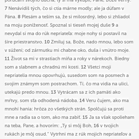
porúčam svojho ducha; ty si ma vykúpil, Pane, Bože verný.
7
Nenávidíš tých, čo si ctia márne modly; ale ja dúfam v
Pána.
8
Plesám a teším sa, že si milosrdný, lebo si zhliadol
na moju poníženosť. Spoznal si tieseň mojej duše
9
a
nevydal si ma do rúk nepriateľa: moje nohy si postavil na
šíre priestranstvo.
10
Zmiluj sa, Bože, nado mnou, lebo som
v súžení; od zármutku mi chabne oko, duša i vnútro moje.
11
Život sa mi v strastiach míňa a roky v nárekoch. Biedny
som a slabnem a chradnú mi kosti.
12
Všetci moji
nepriatelia mnou opovrhujú, susedom som na posmech a
svojim známym som postrachom. Tí, čo ma vidia na ulici,
utekajú predo mnou.
13
Vytrácam sa z ich pamäti ako
mŕtvy, som sťa odhodená nádoba.
14
Veru čujem, ako ma
mnohí hania: hrôza zo všetkých strán. Spolčujú sa proti
mne a radia sa o tom, ako ma zabiť.
15
Ja sa však spolieham
na teba, Pane, a hovorím: „Ty si môj Boh,
16
v tvojich
rukách je môj osud.“ Vytrhni ma z rúk mojich nepriateľov a