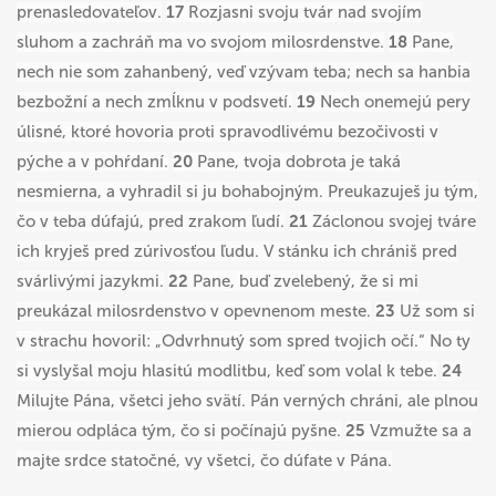
prenasledovateľov.
17
Rozjasni svoju tvár nad svojím
sluhom a zachráň ma vo svojom milosrdenstve.
18
Pane,
nech nie som zahanbený, veď vzývam teba; nech sa hanbia
bezbožní a nech zmĺknu v podsvetí.
19
Nech onemejú pery
úlisné, ktoré hovoria proti spravodlivému bezočivosti v
pýche a v pohŕdaní.
20
Pane, tvoja dobrota je taká
nesmierna, a vyhradil si ju bohabojným. Preukazuješ ju tým,
čo v teba dúfajú, pred zrakom ľudí.
21
Záclonou svojej tváre
ich kryješ pred zúrivosťou ľudu. V stánku ich chrániš pred
svárlivými jazykmi.
22
Pane, buď zvelebený, že si mi
preukázal milosrdenstvo v opevnenom meste.
23
Už som si
v strachu hovoril: „Odvrhnutý som spred tvojich očí.“ No ty
si vyslyšal moju hlasitú modlitbu, keď som volal k tebe.
24
Milujte Pána, všetci jeho svätí. Pán verných chráni, ale plnou
mierou odpláca tým, čo si počínajú pyšne.
25
Vzmužte sa a
majte srdce statočné, vy všetci, čo dúfate v Pána.