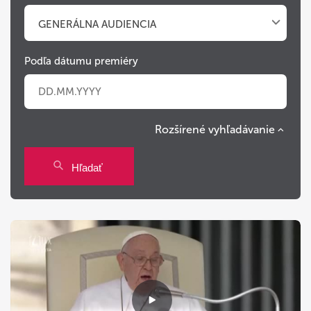
GENERÁLNA AUDIENCIA
Podľa dátumu premiéry
Rozšírené vyhľadávanie
Po
Ut
St
Št
Pi
So
Ne
Hľadať
27
28
29
30
31
1
2
3
4
5
6
7
8
9
10
11
12
13
14
15
16
17
18
19
20
21
22
23
24
25
26
27
28
29
30
31
1
2
3
4
5
6