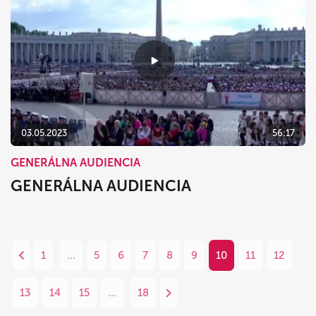
03.05.2023
56:17
GENERÁLNA AUDIENCIA
GENERÁLNA AUDIENCIA
1
...
5
6
7
8
9
10
11
12
13
14
15
...
18