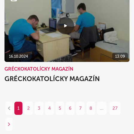
16.10.2024
13:09
GRÉCKOKATOLÍCKY MAGAZÍN
GRÉCKOKATOLÍCKY MAGAZÍN
1
2
3
4
5
6
7
8
...
27