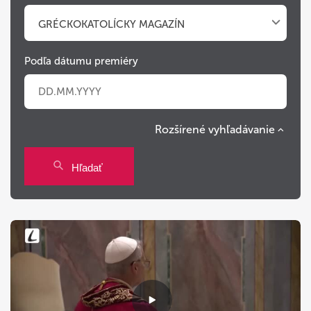
GRÉCKOKATOLÍCKY MAGAZÍN
Podľa dátumu premiéry
Rozšírené vyhľadávanie
Po
Ut
St
Št
Pi
So
Ne
Hľadať
27
28
29
30
31
1
2
3
4
5
6
7
8
9
10
11
12
13
14
15
16
17
18
19
20
21
22
23
24
25
26
27
28
29
30
31
1
2
3
4
5
6