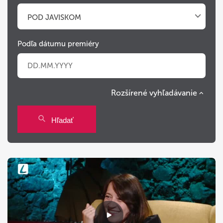
POD JAVISKOM
Podľa dátumu premiéry
Rozšírené vyhľadávanie
Po
Ut
St
Št
Pi
So
Ne
Hľadať
27
28
29
30
31
1
2
3
4
5
6
7
8
9
10
11
12
13
14
15
16
17
18
19
20
21
22
23
24
25
26
27
28
29
30
31
1
2
3
4
5
6