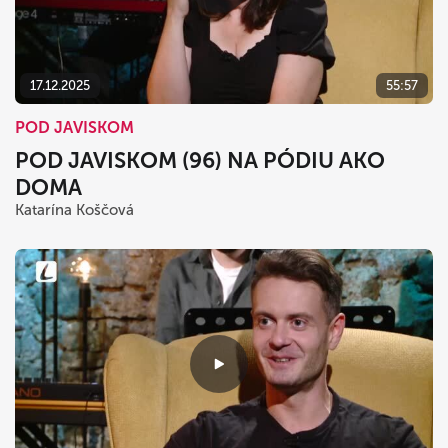
dnes
vymazať
zavrieť
17.12.2025
55:57
POD JAVISKOM
POD JAVISKOM (96) NA PÓDIU AKO
DOMA
Katarína Koščová