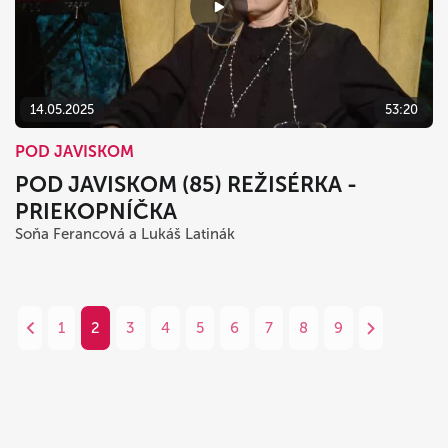
14.05.2025
53:20
POD JAVISKOM
POD JAVISKOM (85) REŽISÉRKA -
PRIEKOPNÍČKA
Soňa Ferancová a Lukáš Latinák
1
2
3
4
5
6
7
8
9