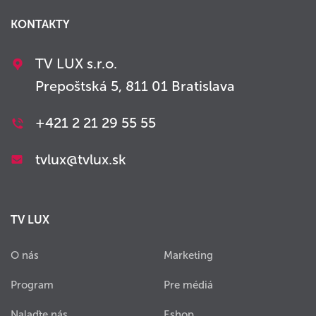
KONTAKTY
TV LUX s.r.o.
Prepoštská 5, 811 01 Bratislava
+421 2 21 29 55 55
tvlux@tvlux.sk
TV LUX
O nás
Marketing
Program
Pre médiá
Nalaďte nás
Eshop