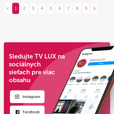
1
2
3
4
5
6
7
8
9
Sledujte TV LUX na
sociálnych
sieťach pre viac
obsahu
Instagram
Facebook