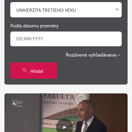
UNIVERZITA TRETIEHO VEKU
Podľa dátumu premiéry
Rozšírené vyhľadávanie
Po
Ut
St
Št
Pi
So
Ne
Hľadať
27
28
29
30
31
1
2
3
4
5
6
7
8
9
10
11
12
13
14
15
16
17
18
19
20
21
22
23
24
25
26
27
28
29
30
31
1
2
3
4
5
6