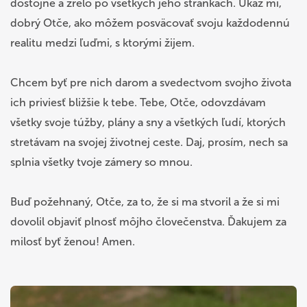
dôstojne a zrelo po všetkých jeho stránkach. Ukáž mi,
dobrý Otče, ako môžem posväcovať svoju každodennú
realitu medzi ľuďmi, s ktorými žijem.
Chcem byť pre nich darom a svedectvom svojho života
ich priviesť bližšie k tebe. Tebe, Otče, odovzdávam
všetky svoje túžby, plány a sny a všetkých ľudí, ktorých
stretávam na svojej životnej ceste. Daj, prosím, nech sa
splnia všetky tvoje zámery so mnou.
Buď požehnaný, Otče, za to, že si ma stvoril a že si mi
dovolil objaviť plnosť môjho človečenstva. Ďakujem za
milosť byť ženou! Amen.