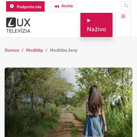
Archív
Podporte nás
Naživo
Domov
Modlitby
Modlitba ženy