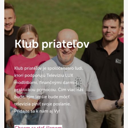
Klub priateľov
Klub priateľov je spoločenstvo ľudí,
ktorí podporujú Televíziu LUX
modlitbami, finančnými darmi či
praktickou pomocou. Čím viac nás
bude, tým lepšie bude môcť
televízia plniť svoje poslanie.
Pridajte sa k nám aj Vy!
Chcem sa stať členom