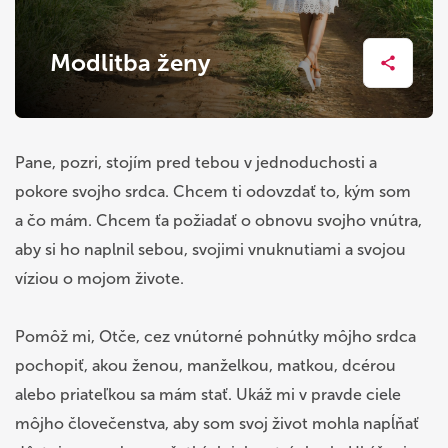
Modlitba ženy
Pane, pozri, stojím pred tebou v jednoduchosti a
pokore svojho srdca. Chcem ti odovzdať to, kým som
a čo mám. Chcem ťa požiadať o obnovu svojho vnútra,
aby si ho naplnil sebou, svojimi vnuknutiami a svojou
víziou o mojom živote.
Pomôž mi, Otče, cez vnútorné pohnútky môjho srdca
pochopiť, akou ženou, manželkou, matkou, dcérou
alebo priateľkou sa mám stať. Ukáž mi v pravde ciele
môjho človečenstva, aby som svoj život mohla napĺňať