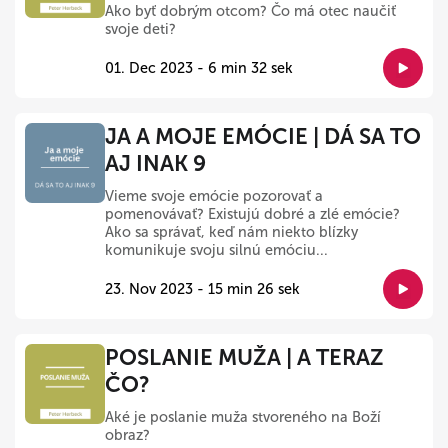
Ako byť dobrým otcom? Čo má otec naučiť
svoje deti?
01. Dec 2023 - 6 min 32 sek
JA A MOJE EMÓCIE | DÁ SA TO
AJ INAK 9
Vieme svoje emócie pozorovať a
pomenovávať? Existujú dobré a zlé emócie?
Ako sa správať, keď nám niekto blízky
komunikuje svoju silnú emóciu...
23. Nov 2023 - 15 min 26 sek
POSLANIE MUŽA | A TERAZ
ČO?
Aké je poslanie muža stvoreného na Boží
obraz?