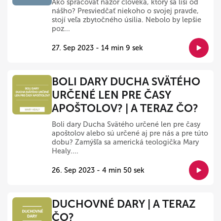
Ako spracovať názor človeka, ktorý sa líši od
nášho? Presviedčať niekoho o svojej pravde,
stojí veľa zbytočného úsilia. Nebolo by lepšie
poz...
27. Sep 2023 - 14 min 9 sek
BOLI DARY DUCHA SVÄTÉHO
URČENÉ LEN PRE ČASY
APOŠTOLOV? | A TERAZ ČO?
Boli dary Ducha Svätého určené len pre časy
apoštolov alebo sú určené aj pre nás a pre túto
dobu? Zamýšľa sa americká teologička Mary
Healy....
26. Sep 2023 - 4 min 50 sek
DUCHOVNÉ DARY | A TERAZ
ČO?