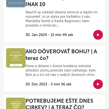
INAK 10
Naučiť sa zvládať vlastné emócie a lepšie im
rozumieť, to je výzva pre každého z nás.
Manželia Kamil a Katka Baginovci nám
povedia o emóciác...
30. Jan 2024 - 15 min 49 sek
AKO DÔVEROVAŤ BOHU? | A
teraz čo?
Viera a dôvera v živote kresťana zohráva
dôležitú úlohu,pretože nám odhaľuje, kým
Boh je a čo od nás v našich životoch chce.
20. Dec 2023 - 5 min 56 sek
POTREBUJEME EŠTE DNES
CIRKEV? | A TERAZ ČO?