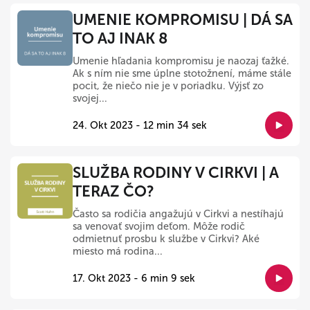
UMENIE KOMPROMISU | DÁ SA
TO AJ INAK 8
Umenie hľadania kompromisu je naozaj ťažké.
Ak s ním nie sme úplne stotožnení, máme stále
pocit, že niečo nie je v poriadku. Výjsť zo
svojej...
24. Okt 2023 - 12 min 34 sek
SLUŽBA RODINY V CIRKVI | A
TERAZ ČO?
Často sa rodičia angažujú v Cirkvi a nestíhajú
sa venovať svojim deťom. Môže rodič
odmietnuť prosbu k službe v Cirkvi? Aké
miesto má rodina...
17. Okt 2023 - 6 min 9 sek