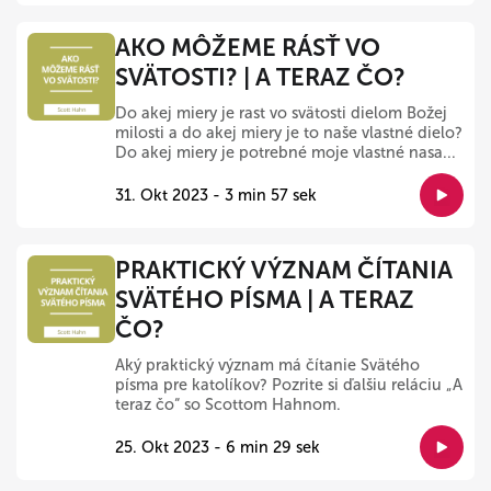
AKO MÔŽEME RÁSŤ VO
SVÄTOSTI? | A TERAZ ČO?
Do akej miery je rast vo svätosti dielom Božej
milosti a do akej miery je to naše vlastné dielo?
Do akej miery je potrebné moje vlastné nasa...
31. Okt 2023 - 3 min 57 sek
PRAKTICKÝ VÝZNAM ČÍTANIA
SVÄTÉHO PÍSMA | A TERAZ
ČO?
Aký praktický význam má čítanie Svätého
písma pre katolíkov? Pozrite si ďalšiu reláciu „A
teraz čo“ so Scottom Hahnom.
25. Okt 2023 - 6 min 29 sek