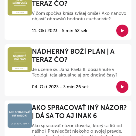
TERAZ ČO?
V čom spočíva krása svätej omše? Ako nanovo
objaviť obrovskú hodnotu eucharistie?
11. Okt 2023 - 5 min 52 sek
NÁDHERNÝ BOŽÍ PLÁN | A
TERAZ ČO?
Je učenie sv. Jána Pavla II. obsiahnuté v
Teológii tela aktuálne aj pre dnešné časy?
04. Okt 2023 - 3 min 26 sek
AKO SPRACOVAŤ INÝ NÁZOR?
| DÁ SA TO AJ INAK 6
Ako spracovať názor človeka, ktorý sa líši od
nášho? Presviedčať niekoho o svojej pravde,