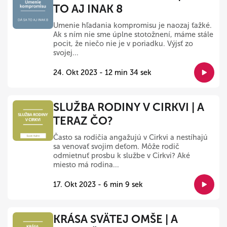
TO AJ INAK 8
Umenie hľadania kompromisu je naozaj ťažké.
Ak s ním nie sme úplne stotožnení, máme stále
pocit, že niečo nie je v poriadku. Výjsť zo
svojej...
24. Okt 2023 - 12 min 34 sek
SLUŽBA RODINY V CIRKVI | A
TERAZ ČO?
Často sa rodičia angažujú v Cirkvi a nestíhajú
sa venovať svojim deťom. Môže rodič
odmietnuť prosbu k službe v Cirkvi? Aké
miesto má rodina...
17. Okt 2023 - 6 min 9 sek
KRÁSA SVÄTEJ OMŠE | A