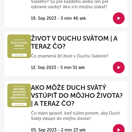
Svätého? Sú pre každého alebo len pre
vybrané osoby? Ako ich možno získať?
19. Sep 2023 - 5 min 46 sek
ŽIVOT V DUCHU SVÄTOM | A
TERAZ ČO?
Čo znamená žiť život v Duchu Svätom?
12. Sep 2023 - 5 min 51 sek
AKO MÔŽE DUCH SVÄTÝ
VSTÚPIŤ DO MÔJHO ŽIVOTA?
| A TERAZ ČO?
Čo mám spraviť, keď túžim potom, aby Duch
Svätý vstúpil do môjho života?
05. Sep 2023 - 2 min 23 sek