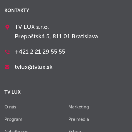
KONTAKTY
TV LUX s.r.o.
Prepoštská 5, 811 01 Bratislava
+421 2 21 29 55 55
tvlux@tvlux.sk
TV LUX
O nás
Marketing
Program
Pre médiá
Nalaďte nás
Eshop