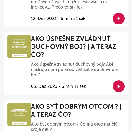
dnešných časoch možno ešte viac ako
inokedy... Prečo to tak je?
12. Dec 2023 - 5 min 31 sek
AKO ÚSPEŠNE ZVLÁDNUŤ
DUCHOVNÝ BOJ? | A TERAZ
ČO?
Ako úspešne zvládnuť duchovný boj? Aké
nástroje nám pomôžu zvíťaziť v duchovnom
boji?
05. Dec 2023 - 6 min 11 sek
AKO BYŤ DOBRÝM OTCOM ? |
A TERAZ ČO?
Ako byť dobrým otcom? Čo má otec naučiť
svoje deti?