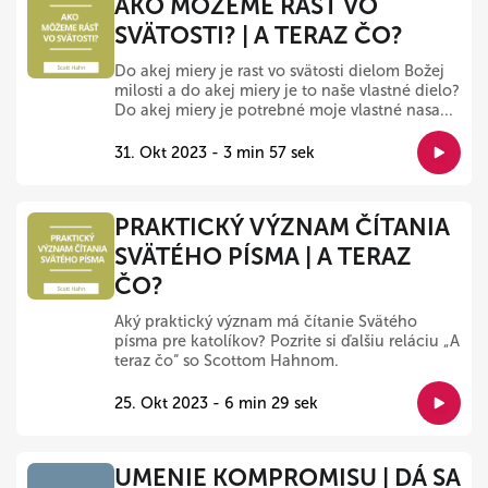
AKO MÔŽEME RÁSŤ VO
SVÄTOSTI? | A TERAZ ČO?
Do akej miery je rast vo svätosti dielom Božej
milosti a do akej miery je to naše vlastné dielo?
Do akej miery je potrebné moje vlastné nasa...
31. Okt 2023 - 3 min 57 sek
PRAKTICKÝ VÝZNAM ČÍTANIA
SVÄTÉHO PÍSMA | A TERAZ
ČO?
Aký praktický význam má čítanie Svätého
písma pre katolíkov? Pozrite si ďalšiu reláciu „A
teraz čo“ so Scottom Hahnom.
25. Okt 2023 - 6 min 29 sek
UMENIE KOMPROMISU | DÁ SA