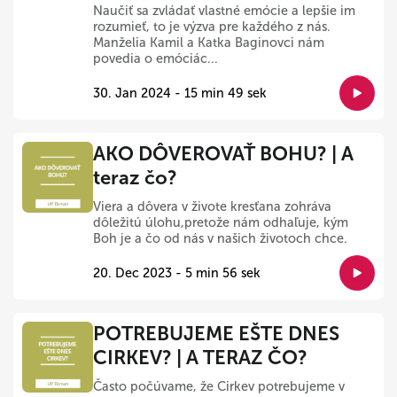
Naučiť sa zvládať vlastné emócie a lepšie im
rozumieť, to je výzva pre každého z nás.
Manželia Kamil a Katka Baginovci nám
povedia o emóciác...
30. Jan 2024 - 15 min 49 sek
AKO DÔVEROVAŤ BOHU? | A
teraz čo?
Viera a dôvera v živote kresťana zohráva
dôležitú úlohu,pretože nám odhaľuje, kým
Boh je a čo od nás v našich životoch chce.
20. Dec 2023 - 5 min 56 sek
POTREBUJEME EŠTE DNES
CIRKEV? | A TERAZ ČO?
Často počúvame, že Cirkev potrebujeme v