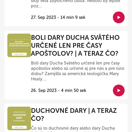
stojí veľa zbytočného úsilia. Nebolo by lepšie
poz...
27. Sep 2023 - 14 min 9 sek
BOLI DARY DUCHA SVÄTÉHO
URČENÉ LEN PRE ČASY
APOŠTOLOV? | A TERAZ ČO?
Boli dary Ducha Svätého určené len pre časy
apoštolov alebo sú určené aj pre nás a pre túto
dobu? Zamýšľa sa americká teologička Mary
Healy....
26. Sep 2023 - 4 min 50 sek
DUCHOVNÉ DARY | A TERAZ
ČO?
Čo sú to duchovné dary alebo dary Ducha