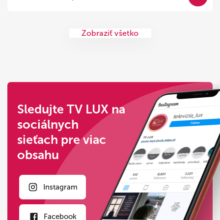
Zobraziť všetko
Sledujte TV LUX na
sociálnych
sieťach pre viac
obsahu
Instagram
Facebook