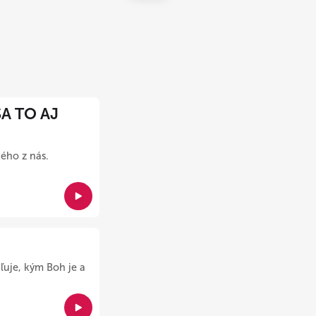
A TO AJ
dého z nás.
ľuje, kým Boh je a