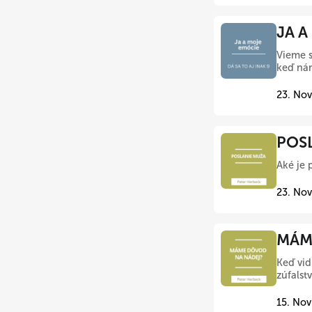
JA A
Vieme s
keď nám
23. Nov
POSL
Aké je 
23. Nov
MÁME
Keď vid
zúfalst
15. Nov