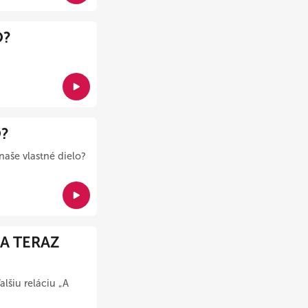
O?
O?
 naše vlastné dielo?
 A TERAZ
lšiu reláciu „A