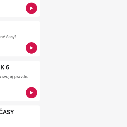
šné časy?
K 6
 svojej pravde,
ČASY