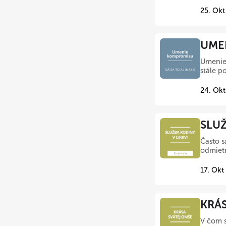
25. Okt
UMEN
Umenie 
stále po
24. Okt
SLUŽ
Často s
odmietn
17. Okt
KRÁS
V čom s