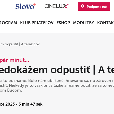
Podporte nás
ROGRAM
KLUB PRIATEĽOV
ESHOP
MODLITBY
KONTAK
 odpustiť | A teraz čo?
pár minút...
edokážem odpustiť | A t
ci to poznáme. Bolo nám ublížené, hneváme sa, no zároveň 
stiť. Niekedy je to však príliš ťažké a máme pocit, že sa to n
kom Bucom.
Apr 2023 - 5 min 47 sek