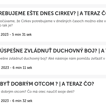
EBUJEME EŠTE DNES CIRKEV? | A TERAZ 
očúvame, že Cirkev potrebujeme v dnešných časoch možno ešte vi
o tak je?
 2023 - 5 min 31 sek
 ÚSPEŠNE ZVLÁDNUŤ DUCHOVNÝ BOJ? | A
ešne zvládnuť duchovný boj? Aké nástroje nám pomôžu zvíťaziť 
 2023 - 6 min 11 sek
BYŤ DOBRÝM OTCOM ? | A TERAZ ČO?
 dobrým otcom? Čo má otec naučiť svoje deti?
 2023 - 6 min 32 sek