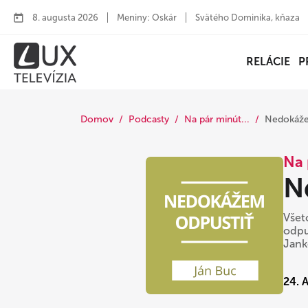
8. augusta 2026
Meniny: Oskár
Svätého Dominika, kňaza
RELÁCIE
P
Domov
Podcasty
Na pár minút...
Nedokážem
Na 
N
Všet
odpu
Jan
24. 