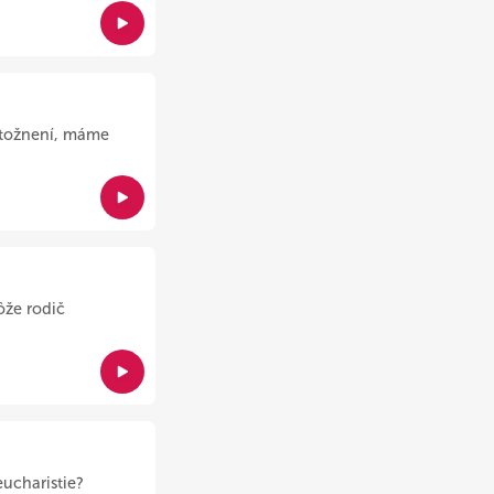
otožnení, máme
ôže rodič
ucharistie?