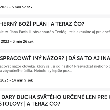
 2023 - 5 min 52 sek
ERNÝ BOŽÍ PLÁN | A TERAZ ČO?
ie sv. Jána Pavla II. obsiahnuté v Teológii tela aktuálne aj pre dne
 2023 - 3 min 26 sek
SPRACOVAŤ INÝ NÁZOR? | DÁ SA TO AJ INA
acovať názor človeka, ktorý sa líši od nášho? Presviedčať niekoho o
eľa zbytočného úsilia. Nebolo by lepšie poz...
 2023 - 14 min 9 sek
 DARY DUCHA SVÄTÉHO URČENÉ LEN PRE 
TOLOV? | A TERAZ ČO?