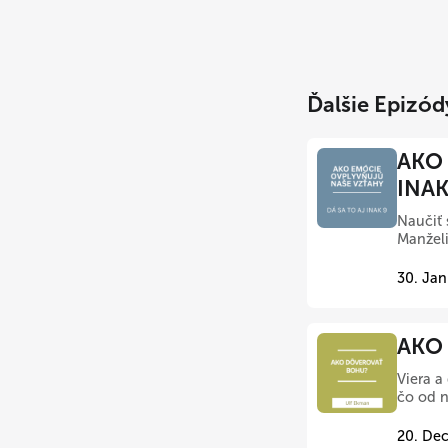
Ďalšie Epizód
AKO 
INAK
Naučiť 
Manželi
30. Jan
AKO 
Viera a
čo od n
20. Dec