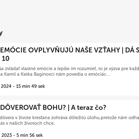
y
EMÓCIE OVPLYVŇUJÚ NAŠE VZŤAHY | DÁ S
 10
sa zvládať vlastné emócie a lepšie im rozumieť, to je výzva pre kaž
a Kamil a Katka Baginovci nám povedia o emóciác...
 2024 - 15 min 49 sek
DÔVEROVAŤ BOHU? | A teraz čo?
 dôvera v živote kresťana zohráva dôležitú úlohu,pretože nám odha
ás v našich životoch chce.
 2023 - 5 min 56 sek