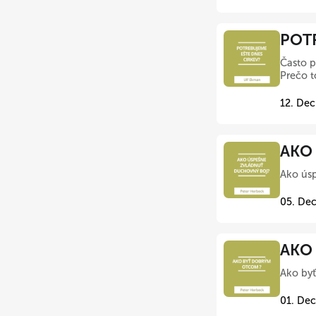
POTR
Často p
Prečo t
12. Dec
AKO
Ako úsp
05. Dec
AKO 
Ako byť
01. Dec