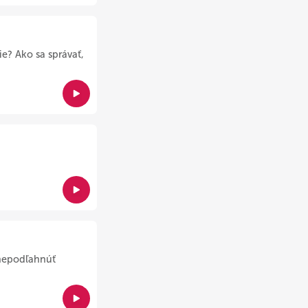
e? Ako sa správať,
 nepodľahnúť