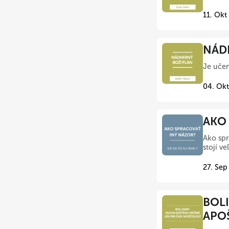
11. Okt
NÁDH
Je učen
04. Okt
AKO 
Ako spr
stojí v
27. Sep
BOLI
APOŠ