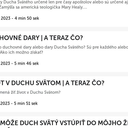
ry Ducha Svätého určené len pre časy apoštolov alebo sú určené aj 
amýšľa sa americká teologička Mary Healy....
 2023 - 4 min 50 sek
OVNÉ DARY | A TERAZ ČO?
o duchovné dary alebo dary Ducha Svätého? Sú pre každého alebo
Ako ich možno získať?
 2023 - 5 min 46 sek
T V DUCHU SVÄTOM | A TERAZ ČO?
mená žiť život v Duchu Svätom?
 2023 - 5 min 51 sek
MÔŽE DUCH SVÄTÝ VSTÚPIŤ DO MÔJHO ŽI