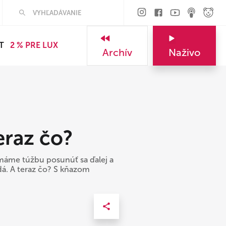
Hľadať
T
2 % PRE LUX
Archív
Naživo
eraz čo?
máme túžbu posunúť sa ďalej a
edá. A teraz čo? S kňazom