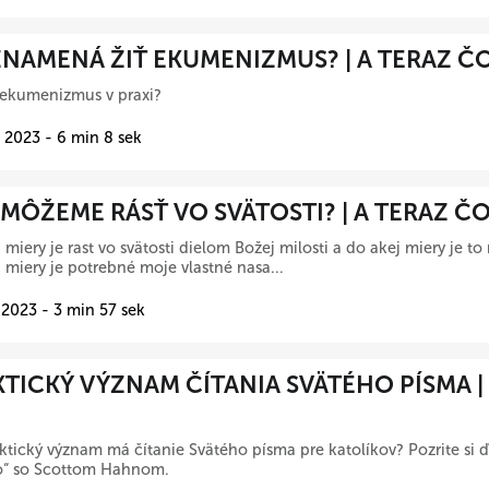
NAMENÁ ŽIŤ EKUMENIZMUS? | A TERAZ Č
 ekumenizmus v praxi?
 2023 - 6 min 8 sek
MÔŽEME RÁSŤ VO SVÄTOSTI? | A TERAZ Č
 miery je rast vo svätosti dielom Božej milosti a do akej miery je to
 miery je potrebné moje vlastné nasa...
 2023 - 3 min 57 sek
TICKÝ VÝZNAM ČÍTANIA SVÄTÉHO PÍSMA |
ktický význam má čítanie Svätého písma pre katolíkov? Pozrite si ďa
čo“ so Scottom Hahnom.