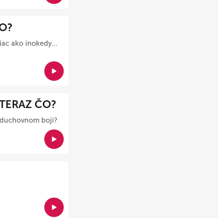
ČO?
ac ako inokedy...
 TERAZ ČO?
v duchovnom boji?