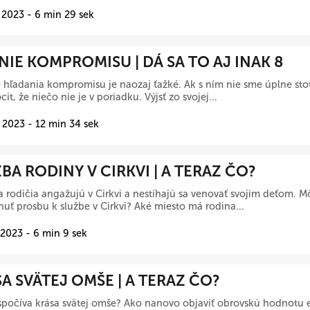
 2023 - 6 min 29 sek
IE KOMPROMISU | DÁ SA TO AJ INAK 8
hľadania kompromisu je naozaj ťažké. Ak s ním nie sme úplne st
cit, že niečo nie je v poriadku. Výjsť zo svojej...
 2023 - 12 min 34 sek
BA RODINY V CIRKVI | A TERAZ ČO?
a rodičia angažujú v Cirkvi a nestíhajú sa venovať svojim deťom. M
uť prosbu k službe v Cirkvi? Aké miesto má rodina...
 2023 - 6 min 9 sek
A SVÄTEJ OMŠE | A TERAZ ČO?
počíva krása svätej omše? Ako nanovo objaviť obrovskú hodnotu e