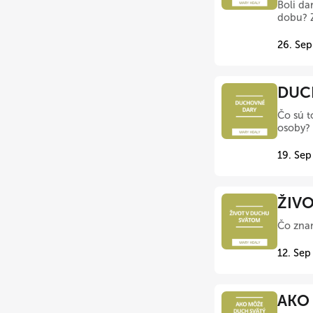
Boli da
dobu? Z
26. Sep
DUCH
Čo sú t
osoby? 
19. Sep
ŽIVO
Čo zna
12. Sep
AKO 