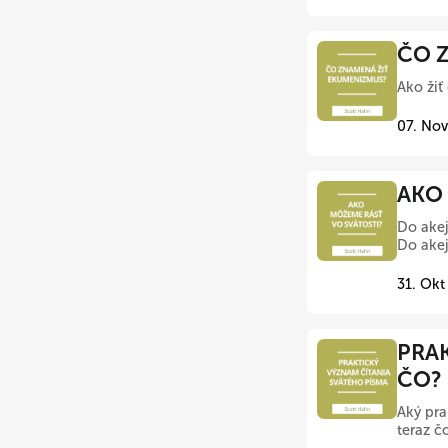
ČO Z
Ako žiť
07. Nov
AKO 
Do akej
Do akej
31. Okt
PRAK
ČO?
Aký pra
teraz 