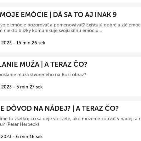
 MOJE EMÓCIE | DÁ SA TO AJ INAK 9
voje emócie pozorovať a pomenovávať? Existujú dobré a zlé emóci
 niekto blízky komunikuje svoju silnú emóciu...
 2023 - 15 min 26 sek
ANIE MUŽA | A TERAZ ČO?
poslanie muža stvoreného na Boží obraz?
 2023 - 5 min 27 sek
 DÔVOD NA NÁDEJ? | A TERAZ ČO?
íme to všetko, čo sa deje vo svete, ako môžeme zotrvať v nádeji a
vu? (Peter Herbeck)
 2023 - 6 min 16 sek