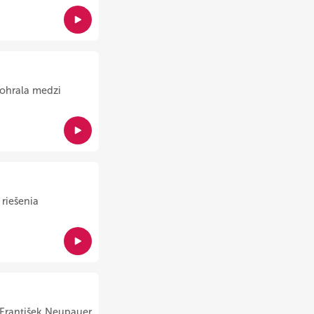
dohrala medzi
riešenia
k František Neupauer