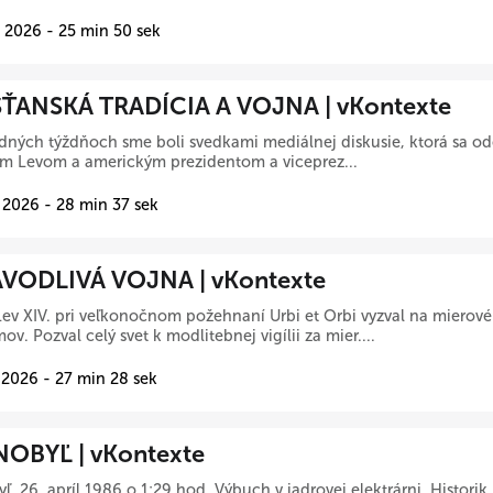
 2026 - 25 min 50 sek
ŤANSKÁ TRADÍCIA A VOJNA | vKontexte
dných týždňoch sme boli svedkami mediálnej diskusie, ktorá sa o
m Levom a americkým prezidentom a viceprez...
 2026 - 28 min 37 sek
VODLIVÁ VOJNA | vKontexte
ev XIV. pri veľkonočnom požehnaní Urbi et Orbi vyzval na mierové 
ov. Pozval celý svet k modlitebnej vigílii za mier....
 2026 - 27 min 28 sek
OBYĽ | vKontexte
ľ, 26. apríl 1986 o 1:29 hod. Výbuch v jadrovej elektrárni. Histori