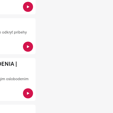
 odkryť príbehy
NIA |
vným oslobodením