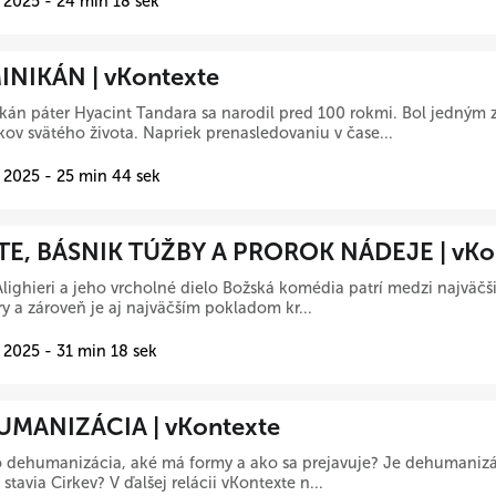
 2025 - 24 min 18 sek
NIKÁN | vKontexte
án páter Hyacint Tandara sa narodil pred 100 rokmi. Bol jedným z
kov svätého života. Napriek prenasledovaniu v čase...
 2025 - 25 min 44 sek
E, BÁSNIK TÚŽBY A PROROK NÁDEJE | vKo
lighieri a jeho vrcholné dielo Božská komédia patrí medzi najväčši
úry a zároveň je aj najväčším pokladom kr...
 2025 - 31 min 18 sek
MANIZÁCIA | vKontexte
o dehumanizácia, aké má formy a ako sa prejavuje? Je dehumaniz
 stavia Cirkev? V ďalšej relácii vKontexte n...