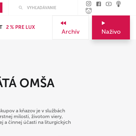
Hľadať
T
2 % PRE LUX
Archív
Naživo
VÄTÁ OMŠA
skupov a kňazov je v službách
stnej milosti, životom viery,
j a činnej účasti na liturgických