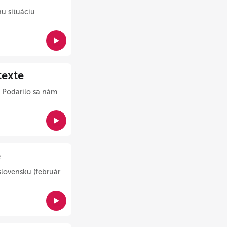
u situáciu
exte
. Podarilo sa nám
e
lovensku (február