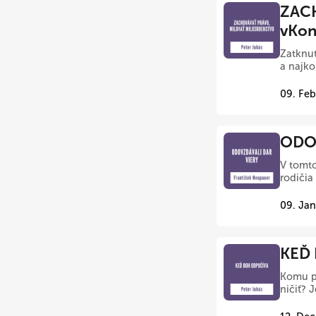
ZAC
vKon
Zatknut
a najko
09. Feb
ODOV
V tomto
rodičia
09. Jan
KEĎ 
Komu pa
ničiť? 