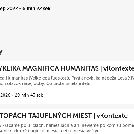
Sep 2022 - 6 min 22 sek
y
KLIKA MAGNIFICA HUMANITAS | vKontext
ca Humanitas (Veľkolepá ľudskosť). Prvá encyklika pápeža Leva XIV
ích otázok našej doby. Čo urobí umelá inteli...
 2026 - 29 min 43 sek
TOPÁCH TAJUPLNÝCH MIEST | vKontexte
y kráčame po uliciach, námestiach a ani nevieme po kom sú pome
me niektoré tragické miesta alebo miesta veľkýc...