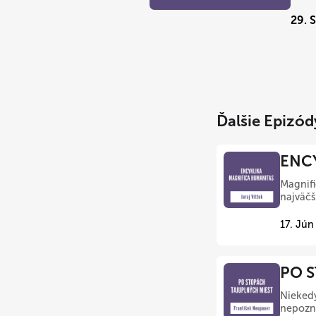
29. 
Ďalšie Epizód
ENCY
Magnifi
najväčš
17. Jún
PO S
Nieked
nepozná