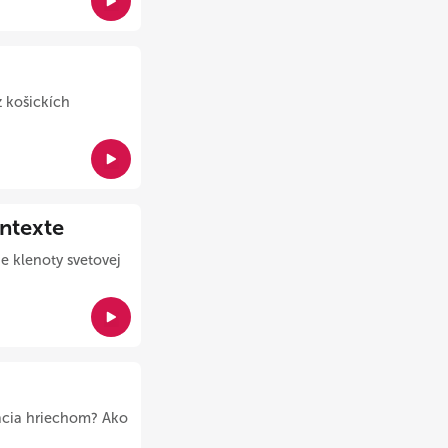
 košickích
ntexte
e klenoty svetovej
ácia hriechom? Ako