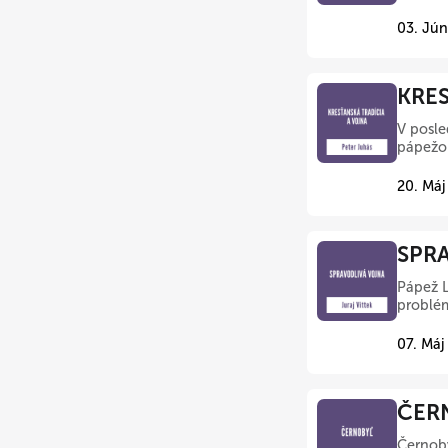
03. Jún
KRES
V posle
pápežo
20. Máj
SPRA
Pápež L
problém
07. Máj
ČERN
Černoby