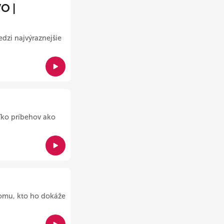
O |
edzi najvýraznejšie
ľko príbehov ako
tomu, kto ho dokáže