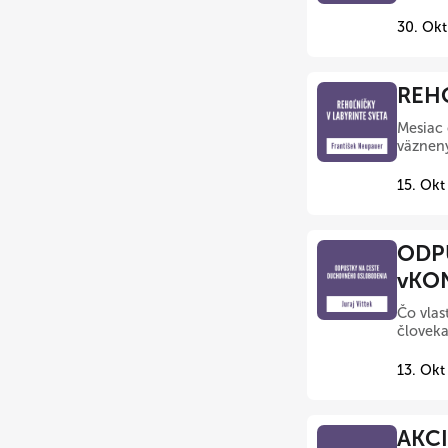
30. Okt
REHO
Mesiac 
väznenýc
15. Okt
ODP
vKO
Čo vlas
človeka
13. Okt
AKCI