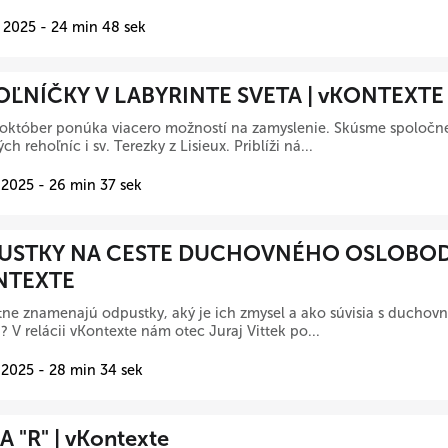
 2025 - 24 min 48 sek
ĽNÍČKY V LABYRINTE SVETA | vKONTEXTE
október ponúka viacero možností na zamyslenie. Skúsme spoločne
h rehoľníc i sv. Terezky z Lisieux. Priblíži ná...
 2025 - 26 min 37 sek
USTKY NA CESTE DUCHOVNÉHO OSLOBODE
NTEXTE
tne znamenajú odpustky, aký je ich zmysel a ako súvisia s ducho
? V relácii vKontexte nám otec Juraj Vittek po...
 2025 - 28 min 34 sek
A "R" | vKontexte