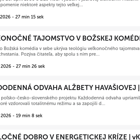
pomenie niektoré aspekty tejto veľkej...
 2026 - 27 min 15 sek
ONOČNÉ TAJOMSTVO V BOŽSKEJ KOMÉDII 
 Božská komédia v sebe ukrýva teológiu veľkonočného tajomstva K
hvstania. Pozýva čitateľa, aby spolu s ním pre...
 2026 - 27 min 26 sek
ODENNÁ ODVAHA ALŽBETY HAVAŠIOVEJ | 
a poľsko-česko-slovenského projektu Každodenná odvaha upriamil
toré vzdorovali totalitnému režimu a sa zapojili d...
 2026 - 19 min 8 sek
OČNÉ DOBRO V ENERGETICKEJ KRÍZE | vK