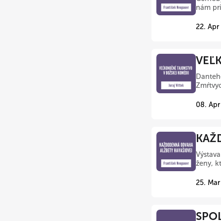
nám pri
22. Apr
VEĽK
Danteho
Zmŕtvyc
08. Apr
KAŽD
Výstav
ženy, k
25. Mar
SPOL