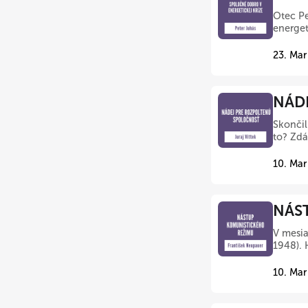
Otec Pe
energet
23. Mar
NÁDE
Skončil
to? Zdá
10. Mar
NÁST
V mesia
1948). 
10. Mar