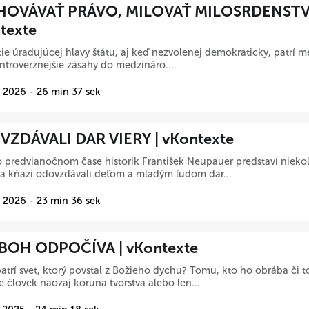
HOVÁVAŤ PRÁVO, MILOVAŤ MILOSRDENSTV
texte
ie úradujúcej hlavy štátu, aj keď nezvolenej demokraticky, patrí m
ntroverznejšie zásahy do medzináro...
 2026 - 26 min 37 sek
ZDÁVALI DAR VIERY | vKontexte
 predvianočnom čase historik František Neupauer predstaví nieko
 a kňazi odovzdávali deťom a mladým ľudom dar...
 2026 - 23 min 36 sek
BOH ODPOČÍVA | vKontexte
trí svet, ktorý povstal z Božieho dychu? Tomu, kto ho obrába či 
Je človek naozaj koruna tvorstva alebo len...