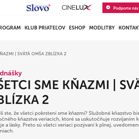
Podporte nás
ROGRAM
KLUB PRIATEĽOV
ESHOP
MODLITBY
KONTAK
ŇAZMI | SVÄTÁ OMŠA ZBLÍZKA 2
dnášky
ŠETCI SME KŇAZMI | S
BLÍZKA 2
li ste, že všetci pokrstení sme kňazmi? Služobné kňazstvo bi
očného kňazstva veriacich, ktoré sa uskutočňuje rozvíjaním kr
e a lásky. Preto sú všetci veriaci pozývaní k plnej, uvedomene
eniach.