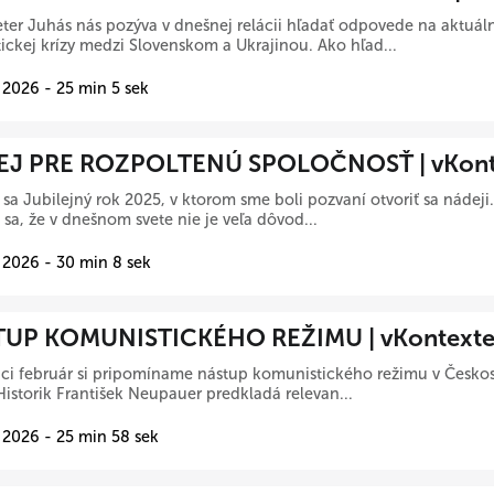
ter Juhás nás pozýva v dnešnej relácii hľadať odpovede na aktuáln
ickej krízy medzi Slovenskom a Ukrajinou. Ako hľad...
 2026 - 25 min 5 sek
J PRE ROZPOLTENÚ SPOLOČNOSŤ | vKont
 sa Jubilejný rok 2025, v ktorom sme boli pozvaní otvoriť sa nádeji
 sa, že v dnešnom svete nie je veľa dôvod...
 2026 - 30 min 8 sek
UP KOMUNISTICKÉHO REŽIMU | vKontext
ci február si pripomíname nástup komunistického režimu v Českos
Historik František Neupauer predkladá relevan...
 2026 - 25 min 58 sek