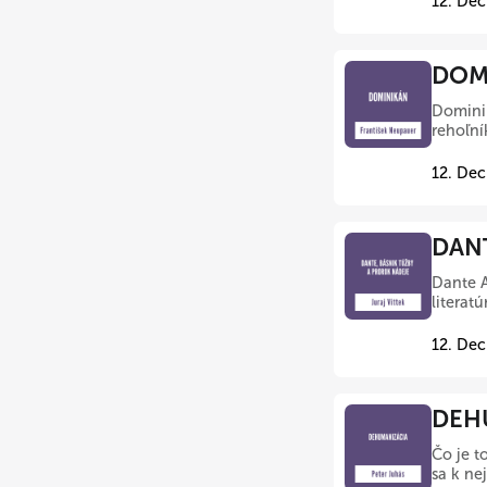
12. Dec
DOMI
Dominik
rehoľní
12. Dec
DANT
Dante A
literat
12. Dec
DEHU
Čo je t
sa k nej