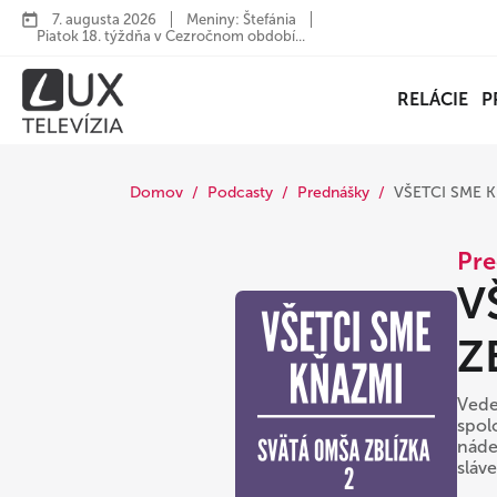
7. augusta 2026
Meniny: Štefánia
Piatok 18. týždňa v Cezročnom období...
RELÁCIE
P
Domov
Podcasty
Prednášky
VŠETCI SME K
Pre
V
Z
Vede
spol
nádej
sláv