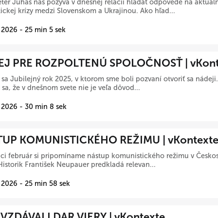
ter Juhás nás pozýva v dnešnej relácii hľadať odpovede na aktuáln
ickej krízy medzi Slovenskom a Ukrajinou. Ako hľad...
 2026 - 25 min 5 sek
J PRE ROZPOLTENÚ SPOLOČNOSŤ | vKont
 sa Jubilejný rok 2025, v ktorom sme boli pozvaní otvoriť sa nádeji
 sa, že v dnešnom svete nie je veľa dôvod...
 2026 - 30 min 8 sek
UP KOMUNISTICKÉHO REŽIMU | vKontext
ci február si pripomíname nástup komunistického režimu v Českos
Historik František Neupauer predkladá relevan...
 2026 - 25 min 58 sek
ZDÁVALI DAR VIERY | vKontexte