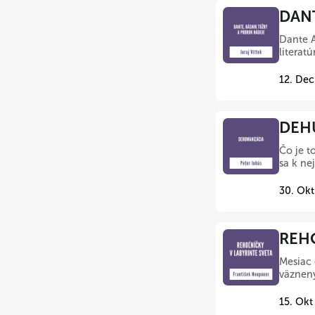
DANT
Dante A
literat
12. Dec
DEHU
Čo je t
sa k nej
30. Okt
REHO
Mesiac 
väznenýc
15. Okt