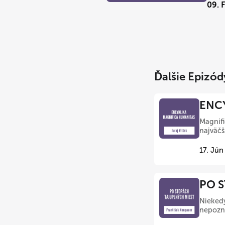
09. 
Ďalšie Epizód
ENCY
Magnifi
najväčš
17. Jún
PO S
Nieked
nepozná