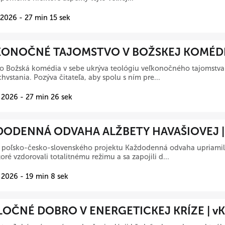
 2026 - 27 min 15 sek
ONOČNÉ TAJOMSTVO V BOŽSKEJ KOMÉDII 
 Božská komédia v sebe ukrýva teológiu veľkonočného tajomstva K
hvstania. Pozýva čitateľa, aby spolu s ním pre...
 2026 - 27 min 26 sek
ODENNÁ ODVAHA ALŽBETY HAVAŠIOVEJ | 
a poľsko-česko-slovenského projektu Každodenná odvaha upriamil
toré vzdorovali totalitnému režimu a sa zapojili d...
 2026 - 19 min 8 sek
OČNÉ DOBRO V ENERGETICKEJ KRÍZE | vK