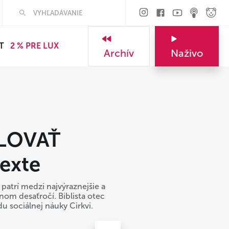
Hľadať
T
2 % PRE LUX
Archív
Naživo
LOVAŤ
exte
 patrí medzi najvýraznejšie a
om desaťročí. Biblista otec
u sociálnej náuky Cirkvi.