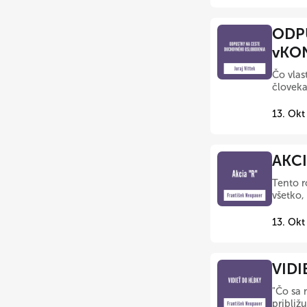
ODP
vKO
Čo vlas
človeka
13. Okt
AKCI
Tento r
všetko,
13. Okt
VIDI
"Čo sa 
približu