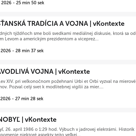
 2026 - 25 min 50 sek
ŤANSKÁ TRADÍCIA A VOJNA | vKontexte
dných týždňoch sme boli svedkami mediálnej diskusie, ktorá sa o
m Levom a americkým prezidentom a viceprez...
 2026 - 28 min 37 sek
VODLIVÁ VOJNA | vKontexte
ev XIV. pri veľkonočnom požehnaní Urbi et Orbi vyzval na mierové 
ov. Pozval celý svet k modlitebnej vigílii za mier....
 2026 - 27 min 28 sek
OBYĽ | vKontexte
ľ, 26. apríl 1986 o 1:29 hod. Výbuch v jadrovej elektrárni. Histori
pomenie niektoré aspekty tejto veľkej...