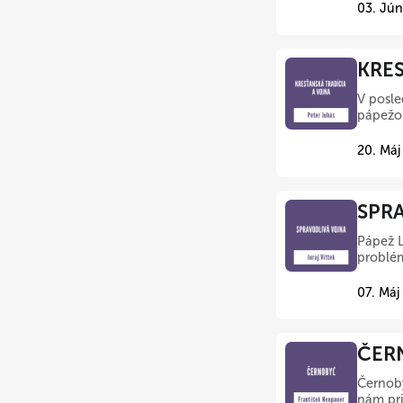
03. Jún
KRES
V posle
pápežo
20. Máj
SPRA
Pápež L
problém
07. Máj
ČERN
Černoby
nám pri