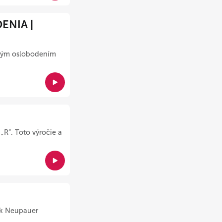
NIA |
vným oslobodením
„R“. Toto výročie a
šek Neupauer