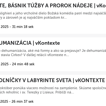
E, BÁSNIK TÚŽBY A PROROK NÁDEJE | vKo
lighieri a jeho vrcholné dielo Božská komédia patrí medzi najväčši
úry a zároveň je aj najväčším pokladom kr...
 2025 - 31 min 18 sek
MANIZÁCIA | vKontexte
o dehumanizácia, aké má formy a ako sa prejavuje? Je dehumaniz
 stavia Cirkev? V ďalšej relácii vKontexte n...
 2025 - 24 min 48 sek
ĽNÍČKY V LABYRINTE SVETA | vKONTEXTE
október ponúka viacero možností na zamyslenie. Skúsme spoločne
h rehoľníc i sv. Terezky z Lisieux. Priblíži ná...
 2025 - 26 min 37 sek