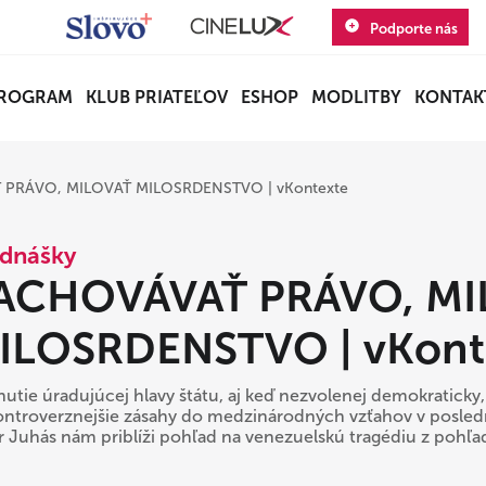
Podporte nás
ROGRAM
KLUB PRIATEĽOV
ESHOP
MODLITBY
KONTAK
PRÁVO, MILOVAŤ MILOSRDENSTVO | vKontexte
dnášky
ACHOVÁVAŤ PRÁVO, MI
ILOSRDENSTVO | vKont
nutie úradujúcej hlavy štátu, aj keď nezvolenej demokraticky,
ontroverznejšie zásahy do medzinárodných vzťahov v posledn
r Juhás nám priblíži pohľad na venezuelskú tragédiu z pohľad