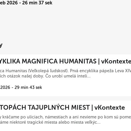
Feb 2026 - 26 min 37 sek
y
KLIKA MAGNIFICA HUMANITAS | vKontext
ca Humanitas (Veľkolepá ľudskosť). Prvá encyklika pápeža Leva XIV
ích otázok našej doby. Čo urobí umelá inteli...
 2026 - 29 min 43 sek
TOPÁCH TAJUPLNÝCH MIEST | vKontexte
y kráčame po uliciach, námestiach a ani nevieme po kom sú pome
me niektoré tragické miesta alebo miesta veľkýc...