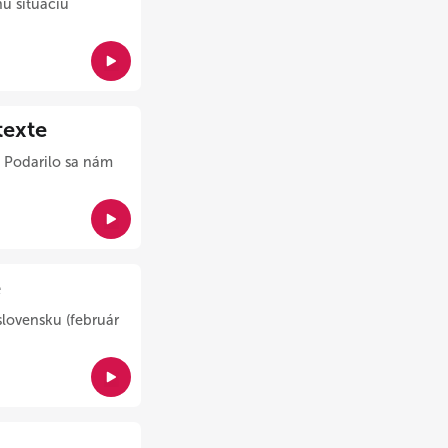
u situáciu
exte
. Podarilo sa nám
e
lovensku (február