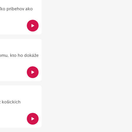
ľko príbehov ako
tomu, kto ho dokáže
 košickích