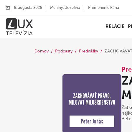
6. augusta 2026
Meniny: Jozefína
Premenenie Pána
RELÁCIE
P
Domov
Podcasty
Prednášky
ZACHOVÁVAŤ 
Pre
Z
M
Zatk
najk
Pete