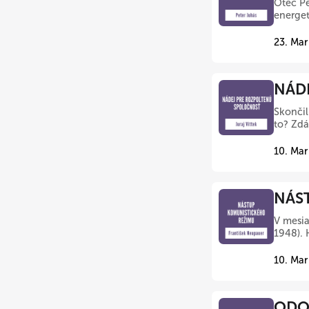
Otec Pe
energet
23. Mar
NÁDE
Skončil
to? Zdá
10. Mar
NÁST
V mesia
1948). 
10. Mar
ODOV