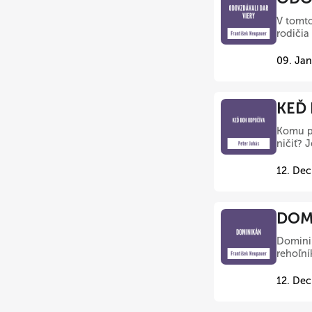
V tomto
rodičia
09. Jan
KEĎ 
Komu pa
ničiť? 
12. Dec
DOMI
Dominik
rehoľní
12. Dec