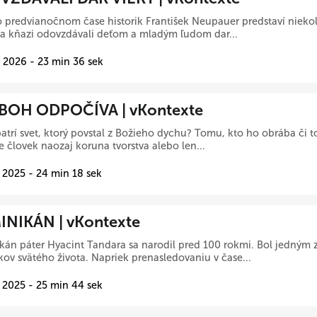
 predvianočnom čase historik František Neupauer predstaví nieko
 a kňazi odovzdávali deťom a mladým ľudom dar...
 2026 - 23 min 36 sek
BOH ODPOČÍVA | vKontexte
trí svet, ktorý povstal z Božieho dychu? Tomu, kto ho obrába či 
Je človek naozaj koruna tvorstva alebo len...
 2025 - 24 min 18 sek
NIKÁN | vKontexte
án páter Hyacint Tandara sa narodil pred 100 rokmi. Bol jedným z
kov svätého života. Napriek prenasledovaniu v čase...
 2025 - 25 min 44 sek