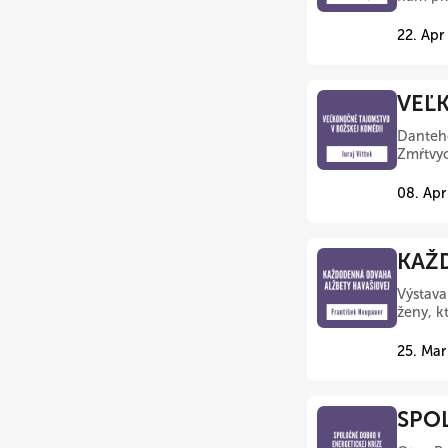
22. Apr
VEĽK
Danteho
Zmŕtvyc
08. Apr
KAŽD
Výstav
ženy, k
25. Mar
SPOL