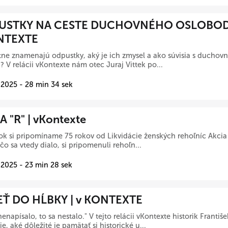
USTKY NA CESTE DUCHOVNÉHO OSLOBODE
NTEXTE
tne znamenajú odpustky, aký je ich zmysel a ako súvisia s ducho
? V relácii vKontexte nám otec Juraj Vittek po...
 2025 - 28 min 34 sek
A "R" | vKontexte
ok si pripomíname 75 rokov od Likvidácie ženských rehoľníc Akcia 
 čo sa vtedy dialo, si pripomenuli rehoľn...
 2025 - 23 min 28 sek
EŤ DO HĹBKY | v KONTEXTE
nenapísalo, to sa nestalo." V tejto relácii vKontexte historik Franti
je, aké dôležité je pamätať si historické u...