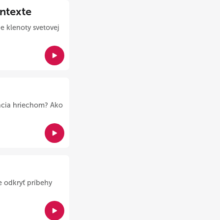
ntexte
e klenoty svetovej
ácia hriechom? Ako
 odkryť príbehy