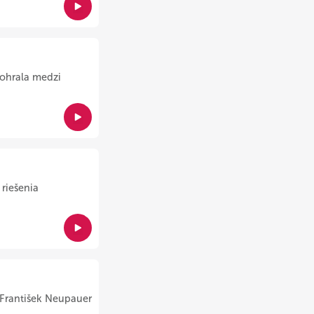
dohrala medzi
riešenia
k František Neupauer