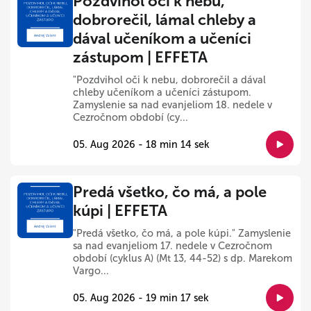
Pozdvihol oči k nebu,
dobrorečil, lámal chleby a
dával učeníkom a učeníci
zástupom | EFFETA
"Pozdvihol oči k nebu, dobrorečil a dával
chleby učeníkom a učeníci zástupom.
Zamyslenie sa nad evanjeliom 18. nedele v
Cezročnom období (cy...
05. Aug 2026 - 18 min 14 sek
Predá všetko, čo má, a pole
kúpi | EFFETA
"Predá všetko, čo má, a pole kúpi." Zamyslenie
sa nad evanjeliom 17. nedele v Cezročnom
období (cyklus A) (Mt 13, 44-52) s dp. Marekom
Vargo...
05. Aug 2026 - 19 min 17 sek