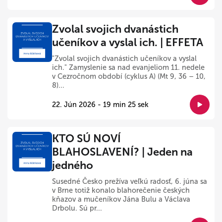
Zvolal svojich dvanástich
učeníkov a vyslal ich. | EFFETA
"Zvolal svojich dvanástich učeníkov a vyslal
ich." Zamyslenie sa nad evanjeliom 11. nedele
v Cezročnom období (cyklus A) (Mt 9, 36 – 10,
8)...
22. Jún 2026 - 19 min 25 sek
KTO SÚ NOVÍ
BLAHOSLAVENÍ? | Jeden na
jedného
Susedné Česko prežíva veľkú radosť, 6. júna sa
v Brne totiž konalo blahorečenie českých
kňazov a mučeníkov Jána Bulu a Václava
Drbolu. Sú pr...