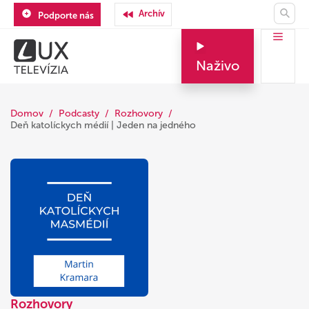
Archív
Podporte nás
Naživo
Domov
Podcasty
Rozhovory
Deň katolíckych médií | Jeden na jedného
Rozhovory