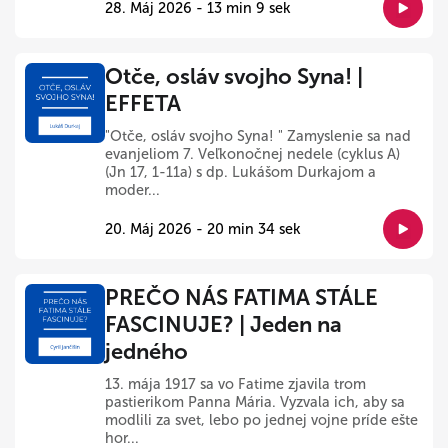
28. Máj 2026 - 13 min 9 sek
Otče, osláv svojho Syna! |
EFFETA
"Otče, osláv svojho Syna! " Zamyslenie sa nad
evanjeliom 7. Veľkonočnej nedele (cyklus A)
(Jn 17, 1-11a) s dp. Lukášom Durkajom a
moder...
20. Máj 2026 - 20 min 34 sek
PREČO NÁS FATIMA STÁLE
FASCINUJE? | Jeden na
jedného
13. mája 1917 sa vo Fatime zjavila trom
pastierikom Panna Mária. Vyzvala ich, aby sa
modlili za svet, lebo po jednej vojne príde ešte
hor...