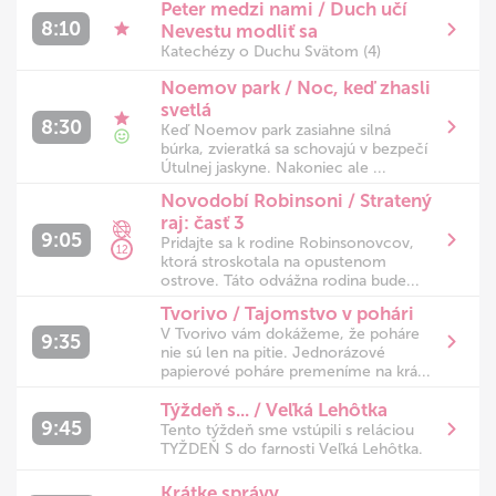
Peter medzi nami / Duch učí
8:10
Nevestu modliť sa
Katechézy o Duchu Svätom (4)
Noemov park / Noc, keď zhasli
svetlá
8:30
Keď Noemov park zasiahne silná
búrka, zvieratká sa schovajú v bezpečí
Útulnej jaskyne. Nakoniec ale ...
Novodobí Robinsoni / Stratený
raj: časť 3
9:05
Pridajte sa k rodine Robinsonovcov,
12
ktorá stroskotala na opustenom
ostrove. Táto odvážna rodina bude...
Tvorivo / Tajomstvo v pohári
V Tvorivo vám dokážeme, že poháre
9:35
nie sú len na pitie. Jednorázové
papierové poháre premeníme na krá...
Týždeň s... / Veľká Lehôtka
9:45
Tento týždeň sme vstúpili s reláciou
TYŽDEŇ S do farnosti Veľká Lehôtka.
Krátke správy