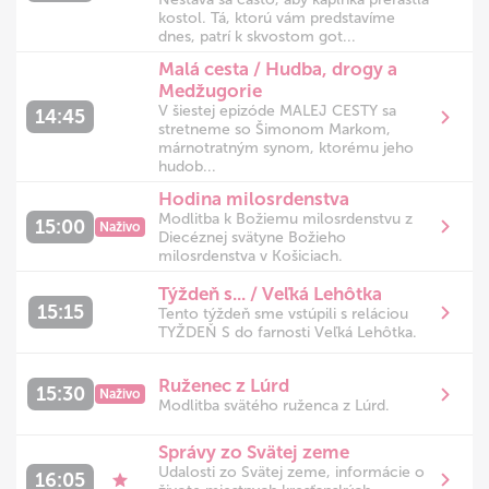
kostol. Tá, ktorú vám predstavíme
dnes, patrí k skvostom got...
Malá cesta / Hudba, drogy a
Medžugorie
V šiestej epizóde MALEJ CESTY sa
14:45
stretneme so Šimonom Markom,
márnotratným synom, ktorému jeho
hudob...
Hodina milosrdenstva
Modlitba k Božiemu milosrdenstvu z
15:00
Naživo
Diecéznej svätyne Božieho
milosrdenstva v Košiciach.
Týždeň s... / Veľká Lehôtka
15:15
Tento týždeň sme vstúpili s reláciou
TYŽDEŇ S do farnosti Veľká Lehôtka.
Ruženec z Lúrd
15:30
Naživo
Modlitba svätého ruženca z Lúrd.
Správy zo Svätej zeme
Udalosti zo Svätej zeme, informácie o
16:05