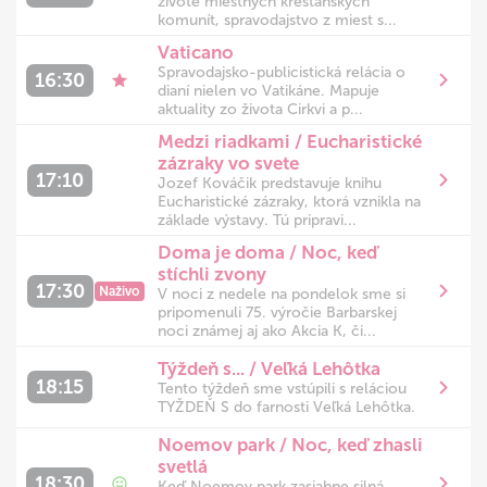
živote miestnych kresťanských
komunít, spravodajstvo z miest s...
Vaticano
Spravodajsko-publicistická relácia o
16:30
dianí nielen vo Vatikáne. Mapuje
aktuality zo života Cirkvi a p...
Medzi riadkami / Eucharistické
zázraky vo svete
17:10
Jozef Kováčik predstavuje knihu
Eucharistické zázraky, ktorá vznikla na
základe výstavy. Tú pripravi...
Doma je doma / Noc, keď
stíchli zvony
17:30
Naživo
V noci z nedele na pondelok sme si
pripomenuli 75. výročie Barbarskej
noci známej aj ako Akcia K, či...
Týždeň s... / Veľká Lehôtka
18:15
Tento týždeň sme vstúpili s reláciou
TYŽDEŇ S do farnosti Veľká Lehôtka.
Noemov park / Noc, keď zhasli
svetlá
18:30
Keď Noemov park zasiahne silná