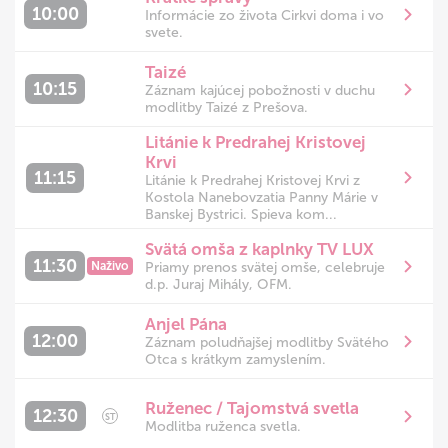
10:00
Informácie zo života Cirkvi doma i vo
svete.
Taizé
10:15
Záznam kajúcej pobožnosti v duchu
modlitby Taizé z Prešova.
Litánie k Predrahej Kristovej
Krvi
11:15
Litánie k Predrahej Kristovej Krvi z
Kostola Nanebovzatia Panny Márie v
Banskej Bystrici. Spieva kom...
Svätá omša z kaplnky TV LUX
11:30
Naživo
Priamy prenos svätej omše, celebruje
d.p. Juraj Mihály, OFM.
Anjel Pána
12:00
Záznam poludňajšej modlitby Svätého
Otca s krátkym zamyslením.
Ruženec / Tajomstvá svetla
12:30
ST
Modlitba ruženca svetla.