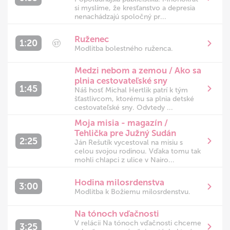
si myslíme, že kresťanstvo a depresia
nenachádzajú spoločný pr...
Ruženec
1:20
ST
Modlitba bolestného ruženca.
Medzi nebom a zemou / Ako sa
plnia cestovateľské sny
1:45
Náš hosť Michal Hertlik patrí k tým
šťastlivcom, ktorému sa plnia detské
cestovateľské sny. Odvtedy ...
Moja misia - magazín /
Tehlička pre Južný Sudán
2:25
Ján Rešutík vycestoval na misiu s
celou svojou rodinou. Vďaka tomu tak
mohli chlapci z ulice v Nairo...
Hodina milosrdenstva
3:00
Modlitba k Božiemu milosrdenstvu.
Na tónoch vďačnosti
V relácii Na tónoch vďačnosti chceme
3:25