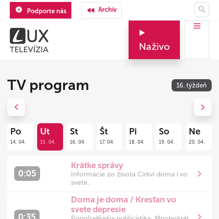
Archív
Podporte nás
Naživo
TV program
16. týždeň
Previous
Next
Po
Ut
St
Št
Pi
So
Ne
14. 04.
15. 04.
16. 04.
17. 04.
18. 04.
19. 04.
20. 04.
Krátke správy
0:05
Informácie zo života Cirkvi doma i vo
svete.
Doma je doma / Kresťan vo
svete depresie
0:35
Popoludňajšia publicistika. Mnohokrát