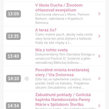
V škole Ducha / Životom
ohlasovať evanjelium
13:05
Duchovná obnova s Mons. Petrom
Beňom, nakrútená v Kúpeľoch
Nimnica.
A teraz čo?
Často máme pocit, akoby naša cesta
13:35
viery bola len plná zlyhaní a ťažkostí.
Stále tie isté chyby a t...
Nie z tohto sveta
Dokumentárny film Damiána Königa o
13:40
umelcovi Pavlovi D. Solárovi a jeho
netradičnej Biblickej krížove...
Posvätné miesta kresťanskej
viery / Via Dolorosa
14:10
Ešte raz sa vyberieme cestou, ktorú
ST
prešiel Ježiš na Kalváriu. Prejdeme
ulicami Jeruzalema, od miest...
Zabudnuté poklady / Gotická
kaplnka Nanebovzatia Panny
Márie v Spišskom Štvrtku
14:34
Nestáva sa často, aby kaplnka prerástla