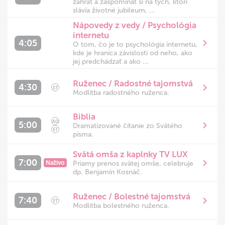
zahrať a zaspomínať si na tých, ktorí
slávia životné jubileum, ...
Nápovedy z vedy / Psychológia
internetu
4:05
O tom, čo je to psychológia internetu,
kde je hranica závislosti od neho, ako
jej predchádzať a ako ...
Ruženec / Radostné tajomstvá
4:30
ST
Modlitba radostného ruženca.
Biblia
AD
5:00
Dramatizované čítanie zo Svätého
ST
písma.
Svätá omša z kaplnky TV LUX
7:00
Naživo
Priamy prenos svätej omše, celebruje
dp. Benjamín Kosnáč.
Ruženec / Bolestné tajomstvá
7:40
ST
Modlitba bolestného ruženca.