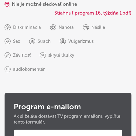
Nie je možné sledovať online
Stiahnuť program 16. týždňa (.pdf)
Diskriminácia
Nahota
Násilie
Sex
Strach
Vulgarizmus
Závislosť
skryté titulky
ST
audiokomentár
AD
Program e-mailom
Ak si želáte dostávať TV program emailom, vyplňte
tento formulár.