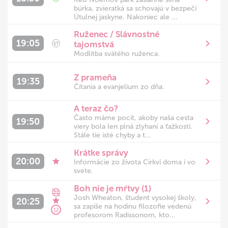
búrka, zvieratká sa schovajú v bezpečí
Útulnej jaskyne. Nakoniec ale ...
Ruženec / Slávnostné
19:05
tajomstvá
ST
Modlitba svätého ruženca.
Z prameňa
19:35
Čítania a evanjelium zo dňa.
A teraz čo?
Často máme pocit, akoby naša cesta
19:50
viery bola len plná zlyhaní a ťažkostí.
Stále tie isté chyby a t...
Krátke správy
20:00
Informácie zo života Cirkvi doma i vo
svete.
Boh nie je mŕtvy (1)
Josh Wheaton, študent vysokej školy,
20:25
sa zapíše na hodinu filozofie vedenú
12
profesorom Radissonom, kto...