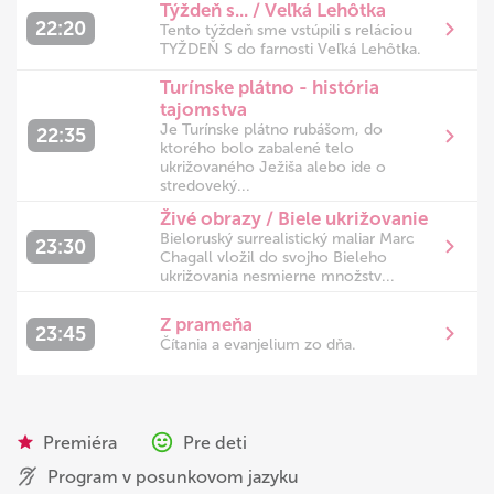
Týždeň s... / Veľká Lehôtka
22:20
Tento týždeň sme vstúpili s reláciou
TYŽDEŇ S do farnosti Veľká Lehôtka.
Turínske plátno - história
tajomstva
Je Turínske plátno rubášom, do
22:35
ktorého bolo zabalené telo
ukrižovaného Ježiša alebo ide o
stredoveký...
Živé obrazy / Biele ukrižovanie
Bieloruský surrealistický maliar Marc
23:30
Chagall vložil do svojho Bieleho
ukrižovania nesmierne množstv...
Z prameňa
23:45
Čítania a evanjelium zo dňa.
Premiéra
Pre deti
Program v posunkovom jazyku