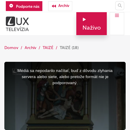
Archív
Podporte nás
Naživo
Domov
Archív
TAIZÉ
TAIZÉ (18)
This
is
a
Médiá sa nepodarilo načítať, buď z dôvodu zlyhania
modal
window.
servera alebo siete, alebo pretože formát nie je
podporovaný.