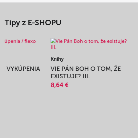
Tipy z E-SHOPU
Knihy
BEH VYKÚPENIA
VIE PÁN BOH O TOM, ŽE
A
EXISTUJE? III.
8,64 €