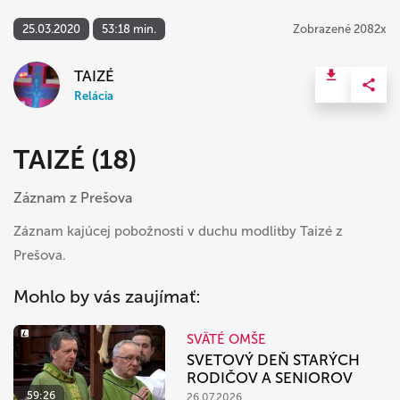
25.03.2020
53:18 min.
Zobrazené 2082x
TAIZÉ
Relácia
TAIZÉ (18)
Záznam z Prešova
Záznam kajúcej pobožnosti v duchu modlitby Taizé z
Prešova.
Mohlo by vás zaujímať:
SVÄTÉ OMŠE
SVETOVÝ DEŇ STARÝCH
RODIČOV A SENIOROV
59:26
26.07.2026