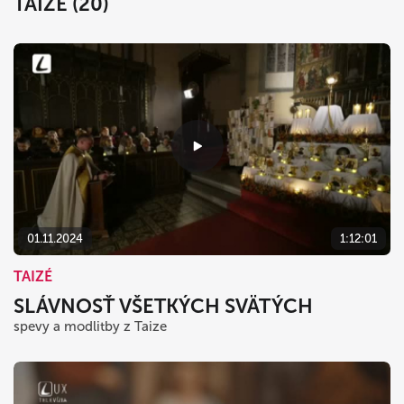
TAIZÉ (20)
01.11.2024
1:12:01
TAIZÉ
SLÁVNOSŤ VŠETKÝCH SVÄTÝCH
spevy a modlitby z Taize