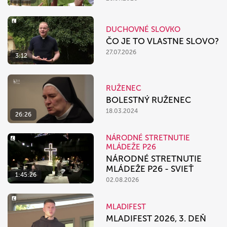
DUCHOVNÉ SLOVKO
ČO JE TO VLASTNE SLOVO?
27.07.2026
3:12
RUŽENEC
BOLESTNÝ RUŽENEC
18.03.2024
26:26
NÁRODNÉ STRETNUTIE
MLÁDEŽE P26
NÁRODNÉ STRETNUTIE
MLÁDEŽE P26 - SVIEŤ
1:45:26
02.08.2026
MLADIFEST
MLADIFEST 2026, 3. DEŇ