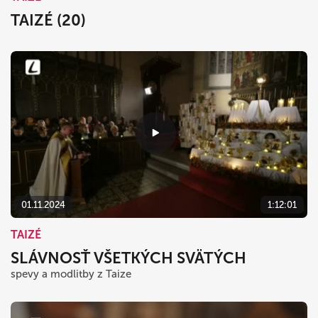
TAIZÉ (20)
01.11.2024
1:12:01
TAIZÉ
SLÁVNOSŤ VŠETKÝCH SVÄTÝCH
spevy a modlitby z Taize