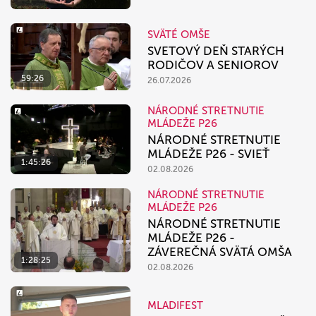
SVÄTÉ OMŠE
SVETOVÝ DEŇ STARÝCH
RODIČOV A SENIOROV
59:26
26.07.2026
NÁRODNÉ STRETNUTIE
MLÁDEŽE P26
NÁRODNÉ STRETNUTIE
MLÁDEŽE P26 - SVIEŤ
1:45:26
02.08.2026
NÁRODNÉ STRETNUTIE
MLÁDEŽE P26
NÁRODNÉ STRETNUTIE
MLÁDEŽE P26 -
ZÁVEREČNÁ SVÄTÁ OMŠA
1:28:25
02.08.2026
MLADIFEST