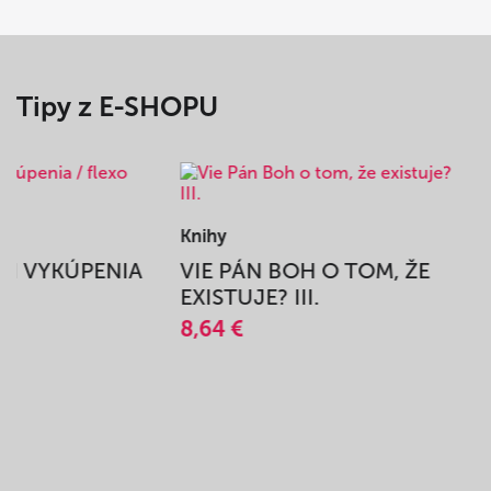
Tipy z E-SHOPU
Knihy
BEH VYKÚPENIA
VIE PÁN BOH O TOM, ŽE
A
EXISTUJE? III.
8,64 €