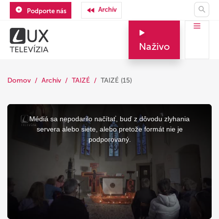
Archív
Podporte nás
Naživo
Domov
Archív
TAIZÉ
TAIZÉ (15)
This
is
a
Médiá sa nepodarilo načítať, buď z dôvodu zlyhania
modal
window.
servera alebo siete, alebo pretože formát nie je
podporovaný.