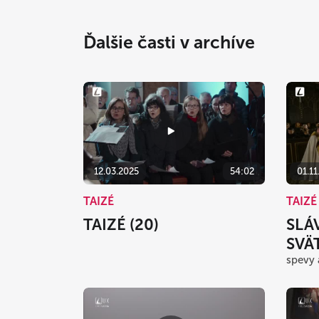
Ďalšie časti v archíve
12.03.2025
54:02
01.11
TAIZÉ
TAIZÉ
TAIZÉ (20)
SLÁ
SVÄ
spevy 