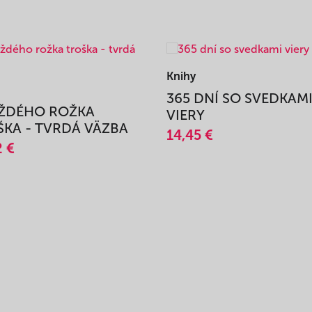
Knihy
365 DNÍ SO SVEDKAM
AŽDÉHO ROŽKA
VIERY
KA - TVRDÁ VÄZBA
14,45 €
2 €