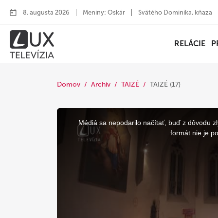
8. augusta 2026
Meniny: Oskár
Svätého Dominika, kňaza
RELÁCIE
P
Domov
Archív
TAIZÉ
TAIZÉ (17)
This
is
a
Médiá sa nepodarilo načítať, buď z dôvodu zl
modal
window.
formát nie je p