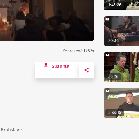
1:45:26
20:36
Zobrazené 1763x
Stiahnuť
59:26
5:33:15
Bratislave.