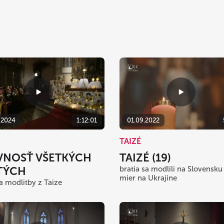
.2024
1:12:01
01.09.2022
TAIZÉ
VNOSŤ VŠETKÝCH
TAIZÉ (19)
TÝCH
bratia sa modlili na Slovensku
mier na Ukrajine
a modlitby z Taize