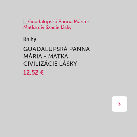
Knihy
Knihy
I
GUADALUPSKÁ PANNA
ZAŽIŤ M
MÁRIA - MATKA
SPRIEVO
CIVILIZÁCIE LÁSKY
12,51 €
12,52 €