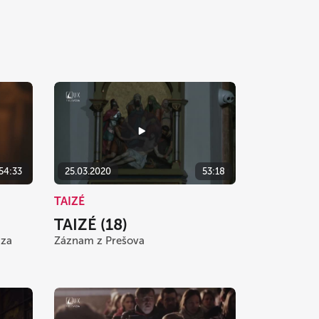
54:33
25.03.2020
53:18
TAIZÉ
TAIZÉ (18)
 za
Záznam z Prešova