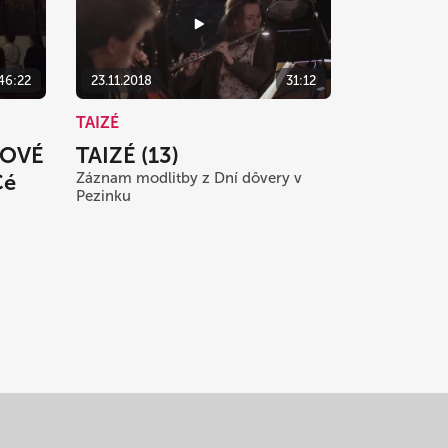
46:22
23.11.2018
31:12
TAIZÉ
BOVÉ
TAIZÉ (13)
Cé
Záznam modlitby z Dní dôvery v
Pezinku