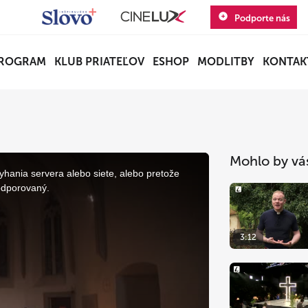
Podporte nás
ROGRAM
KLUB PRIATEĽOV
ESHOP
MODLITBY
KONTAK
Mohlo by vá
yhania servera alebo siete, alebo pretože
odporovaný.
3:12