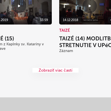
5.2019
33:59
14.12.2018
TAIZÉ
É (15)
TAIZÉ (14) MODLIT
 z Kaplnky sv. Kataríny v
STRETNUTIE V UPé
lave
Záznam
Zobraziť viac častí