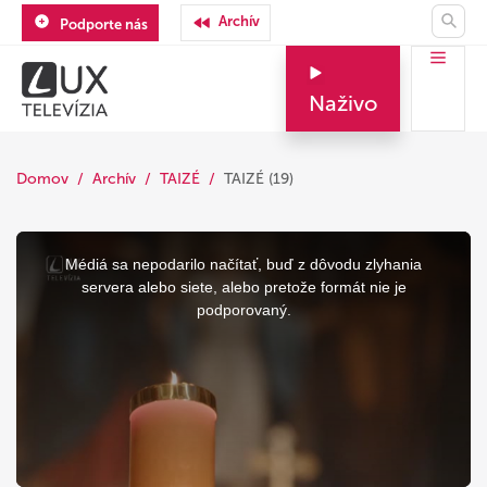
Archív
Podporte nás
Naživo
Domov
Archív
TAIZÉ
TAIZÉ (19)
This
is
a
Médiá sa nepodarilo načítať, buď z dôvodu zlyhania
modal
window.
servera alebo siete, alebo pretože formát nie je
podporovaný.