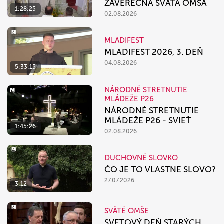
ZÁVEREČNÁ SVÄTÁ OMŠA
1:28:25
02.08.2026
MLADIFEST
MLADIFEST 2026, 3. DEŇ
04.08.2026
5:33:15
NÁRODNÉ STRETNUTIE
MLÁDEŽE P26
NÁRODNÉ STRETNUTIE
MLÁDEŽE P26 - SVIEŤ
1:45:26
02.08.2026
DUCHOVNÉ SLOVKO
ČO JE TO VLASTNE SLOVO?
27.07.2026
3:12
SVÄTÉ OMŠE
SVETOVÝ DEŇ STARÝCH