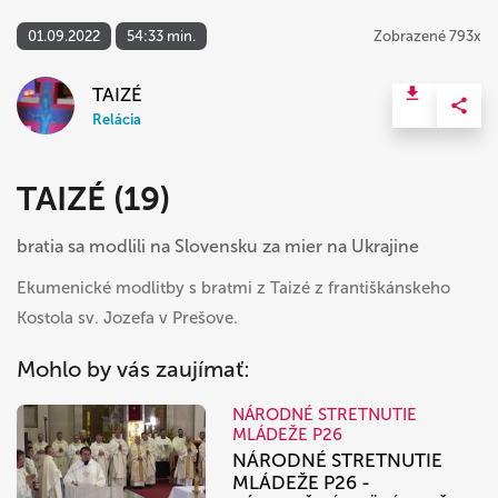
01.09.2022
54:33 min.
Zobrazené 793x
TAIZÉ
Relácia
TAIZÉ (19)
bratia sa modlili na Slovensku za mier na Ukrajine
Ekumenické modlitby s bratmi z Taizé z františkánskeho
Kostola sv. Jozefa v Prešove.
Mohlo by vás zaujímať:
NÁRODNÉ STRETNUTIE
MLÁDEŽE P26
NÁRODNÉ STRETNUTIE
MLÁDEŽE P26 -