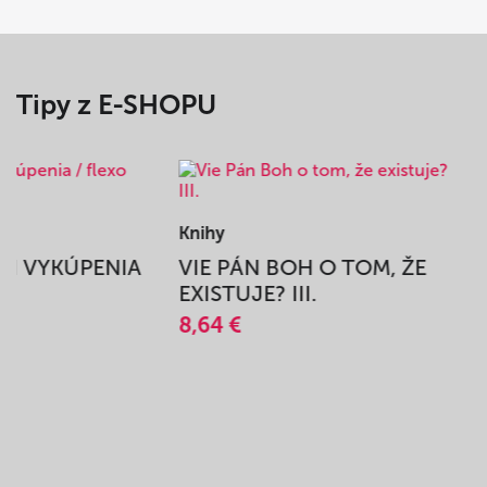
Tipy z E-SHOPU
Knihy
BEH VYKÚPENIA
VIE PÁN BOH O TOM, ŽE
A
EXISTUJE? III.
8,64 €