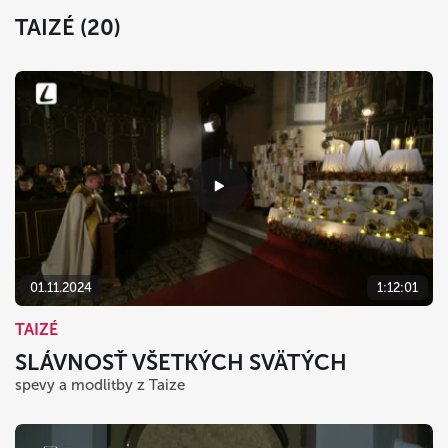
TAIZÉ (20)
01.11.2024
1:12:01
TAIZÉ
SLÁVNOSŤ VŠETKÝCH SVÄTÝCH
spevy a modlitby z Taize