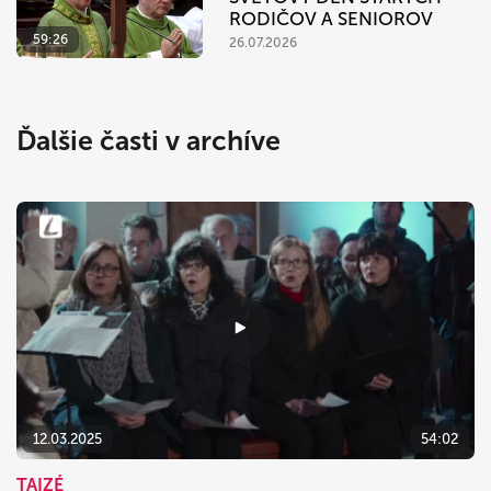
RODIČOV A SENIOROV
59:26
26.07.2026
Ďalšie časti v archíve
12.03.2025
54:02
TAIZÉ