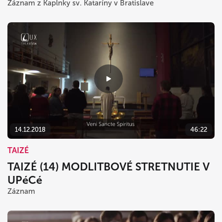
Záznam z Kaplnky sv. Kataríny v Bratislave
14.12.2018
46:22
TAIZÉ
TAIZÉ (14) MODLITBOVÉ STRETNUTIE V
UPéCé
Záznam