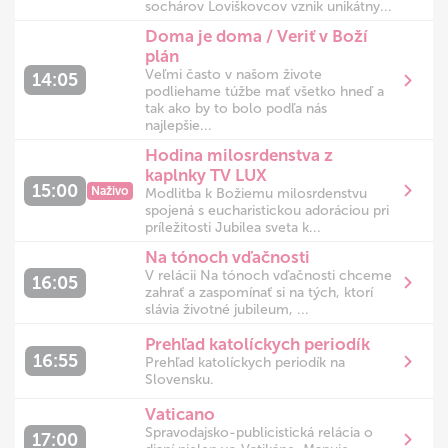
sochárov Loviškovcov vznik unikátny...
Doma je doma / Veriť v Boží
plán
Veľmi často v našom živote
14:05
podliehame túžbe mať všetko hneď a
tak ako by to bolo podľa nás
najlepšie...
Hodina milosrdenstva z
kaplnky TV LUX
15:00
Naživo
Modlitba k Božiemu milosrdenstvu
spojená s eucharistickou adoráciou pri
príležitosti Jubilea sveta k...
Na tónoch vďačnosti
V relácii Na tónoch vďačnosti chceme
16:05
zahrať a zaspomínať si na tých, ktorí
slávia životné jubileum, ...
Prehľad katolíckych periodík
16:55
Prehľad katolíckych periodík na
Slovensku.
Vaticano
Spravodajsko-publicistická relácia o
17:00