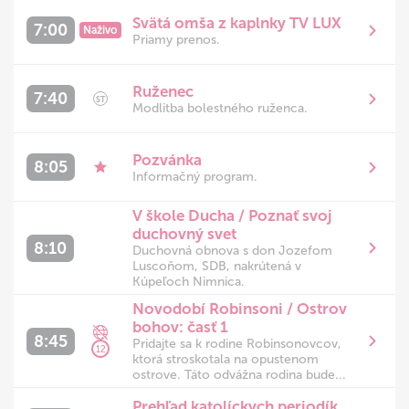
Svätá omša z kaplnky TV LUX
7:00
Naživo
Priamy prenos.
Ruženec
7:40
ST
Modlitba bolestného ruženca.
Pozvánka
8:05
Informačný program.
V škole Ducha / Poznať svoj
duchovný svet
8:10
Duchovná obnova s don Jozefom
Luscoňom, SDB, nakrútená v
Kúpeľoch Nimnica.
Novodobí Robinsoni / Ostrov
bohov: časť 1
8:45
Pridajte sa k rodine Robinsonovcov,
12
ktorá stroskotala na opustenom
ostrove. Táto odvážna rodina bude...
Prehľad katolíckych periodík