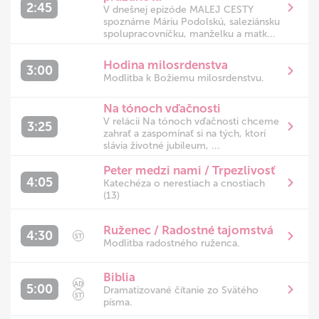
2:45
V dnešnej epizóde MALEJ CESTY
spoznáme Máriu Podolskú, saleziánsku
spolupracovníčku, manželku a matk...
Hodina milosrdenstva
3:00
Modlitba k Božiemu milosrdenstvu.
Na tónoch vďačnosti
V relácii Na tónoch vďačnosti chceme
3:25
zahrať a zaspomínať si na tých, ktorí
slávia životné jubileum, ...
Peter medzi nami / Trpezlivosť
4:05
Katechéza o nerestiach a cnostiach
(13)
Ruženec / Radostné tajomstvá
4:30
ST
Modlitba radostného ruženca.
Biblia
AD
5:00
Dramatizované čítanie zo Svätého
ST
písma.