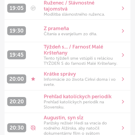
Ruženec / Slávnostné
19:05
tajomstvá
ST
Modlitba slávnostného ruženca.
Z prameňa
19:30
Čítania a evanjelium zo dňa.
Týždeň s... / Farnosť Malé
Kršteňany
19:45
Tento týždeň sme vstúpili s reláciou
TYŽDEŇ S do farnosti Malé Kršteňany.
Krátke správy
20:00
Informácie zo života Cirkvi doma i vo
svete.
Prehľad katolíckych periodík
20:20
Prehľad katolíckych periodík na
Slovensku.
Augustin, syn sĺz
Parížsky režisér Hedi sa vracia do
20:30
rodného Alžírska, aby natočil
dokumentárny film o svätom