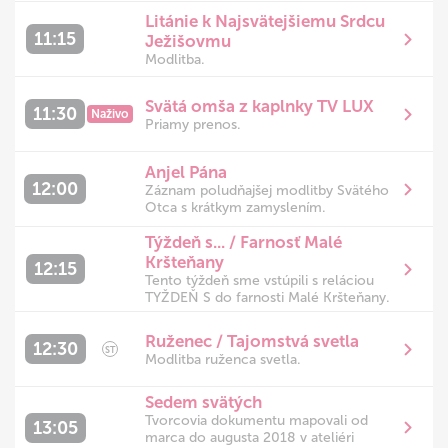
Litánie k Najsvätejšiemu Srdcu
11:15
Ježišovmu
Modlitba.
Svätá omša z kaplnky TV LUX
11:30
Naživo
Priamy prenos.
Anjel Pána
12:00
Záznam poludňajšej modlitby Svätého
Otca s krátkym zamyslením.
Týždeň s... / Farnosť Malé
Kršteňany
12:15
Tento týždeň sme vstúpili s reláciou
TYŽDEŇ S do farnosti Malé Kršteňany.
Ruženec / Tajomstvá svetla
12:30
ST
Modlitba ruženca svetla.
Sedem svätých
Tvorcovia dokumentu mapovali od
13:05
marca do augusta 2018 v ateliéri