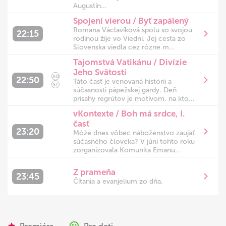
Augustín...
Spojení vierou / Byť zapálený
Romana Václavíková spolu so svojou
22:15
rodinou žije vo Viedni. Jej cesta zo
Slovenska viedla cez rôzne m...
Tajomstvá Vatikánu / Divízie
Jeho Svätosti
AD
22:50
Táto časť je venovaná histórii a
ST
súčasnosti pápežskej gardy. Deň
prísahy regrútov je motívom, na kto...
vKontexte / Boh má srdce, I.
časť
23:20
Môže dnes vôbec náboženstvo zaujať
súčasného človeka? V júni tohto roku
zorganizovala Komunita Emanu...
Z prameňa
23:45
Čítania a evanjelium zo dňa.