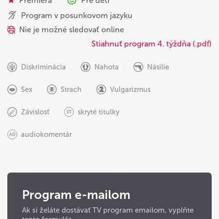
Premiéra
Pre deti
Program v posunkovom jazyku
Nie je možné sledovať online
Stiahnuť program 4. týždňa (.pdf)
Diskriminácia
Nahota
Násilie
Sex
Strach
Vulgarizmus
Závislosť
skryté titulky
ST
audiokomentár
AD
Program e-mailom
Ak si želáte dostávať TV program emailom, vyplňte