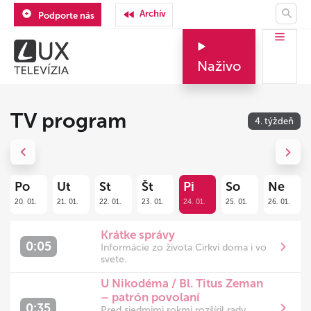
Archív
Podporte nás
Naživo
TV program
4. týždeň
Previous
Next
Po
Ut
St
Št
Pi
So
Ne
20. 01.
21. 01.
22. 01.
23. 01.
24. 01.
25. 01.
26. 01.
Krátke správy
0:05
Informácie zo života Cirkvi doma i vo
svete.
U Nikodéma / Bl. Titus Zeman
– patrón povolaní
0:35
Pred siedmimi rokmi rozšíril rady