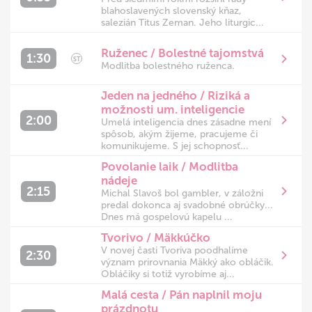
blahoslavených slovenský kňaz,
salezián Titus Zeman. Jeho liturgic...
Ruženec / Bolestné tajomstvá
1:30
ST
Modlitba bolestného ruženca.
Jeden na jedného / Riziká a
možnosti um. inteligencie
2:00
Umelá inteligencia dnes zásadne mení
spôsob, akým žijeme, pracujeme či
komunikujeme. S jej schopnosť...
Povolanie laik / Modlitba
nádeje
2:15
Michal Slavoš bol gambler, v záložni
predal dokonca aj svadobné obrúčky...
Dnes má gospelovú kapelu ...
Tvorivo / Mäkkúčko
V novej časti Tvoriva poodhalíme
2:30
význam prirovnania Mäkký ako obláčik.
Obláčiky si totiž vyrobíme aj...
Malá cesta / Pán naplnil moju
prázdnotu