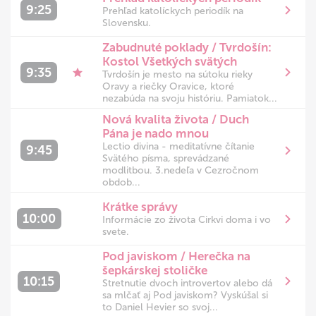
9:25
Prehľad katolíckych periodík na
Slovensku.
Zabudnuté poklady / Tvrdošín:
Kostol Všetkých svätých
9:35
Tvrdošín je mesto na sútoku rieky
Oravy a riečky Oravice, ktoré
nezabúda na svoju históriu. Pamiatok...
Nová kvalita života / Duch
Pána je nado mnou
Lectio divina - meditatívne čítanie
9:45
Svätého písma, sprevádzané
modlitbou. 3.nedeľa v Cezročnom
obdob...
Krátke správy
10:00
Informácie zo života Cirkvi doma i vo
svete.
Pod javiskom / Herečka na
šepkárskej stoličke
10:15
Stretnutie dvoch introvertov alebo dá
sa mlčať aj Pod javiskom? Vyskúšal si
to Daniel Hevier so svoj...