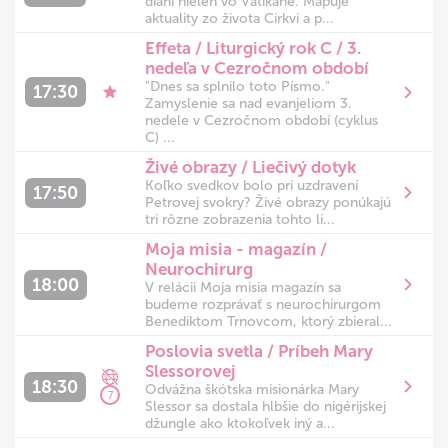
dianí nielen vo Vatikáne. Mapuje
aktuality zo života Cirkvi a p...
Effeta / Liturgický rok C / 3.
nedeľa v Cezročnom období
"Dnes sa splnilo toto Písmo."
17:30
Zamyslenie sa nad evanjeliom 3.
nedele v Cezročnom období (cyklus
C) ...
Živé obrazy / Liečivý dotyk
Koľko svedkov bolo pri uzdravení
17:50
Petrovej svokry? Živé obrazy ponúkajú
tri rôzne zobrazenia tohto li...
Moja misia - magazín /
Neurochirurg
18:00
V relácii Moja misia magazín sa
budeme rozprávať s neurochirurgom
Benediktom Trnovcom, ktorý zbieral...
Poslovia svetla / Príbeh Mary
Slessorovej
18:30
Odvážna škótska misionárka Mary
7
Slessor sa dostala hlbšie do nigérijskej
džungle ako ktokoľvek iný a...