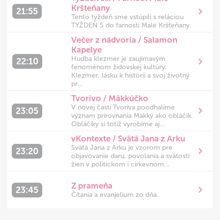
Kršteňany
21:55
Tento týždeň sme vstúpili s reláciou
TYŽDEŇ S do farnosti Malé Kršteňany.
Večer z nádvoria / Salamon
Kapelye
Hudba klezmer je zaujímavým
22:10
fenoménom židovskej kultúry.
Klezmer, lásku k histórii a svoj životný
pr...
Tvorivo / Mäkkúčko
V novej časti Tvoriva poodhalíme
23:05
význam prirovnania Mäkký ako obláčik.
Obláčiky si totiž vyrobíme aj...
vKontexte / Svätá Jana z Arku
Svätá Jana z Arku je vzorom pre
23:20
objavovanie daru, povolania a svätosti
žien v politickom i cirkevnom...
Z prameňa
23:45
Čítania a evanjelium zo dňa.