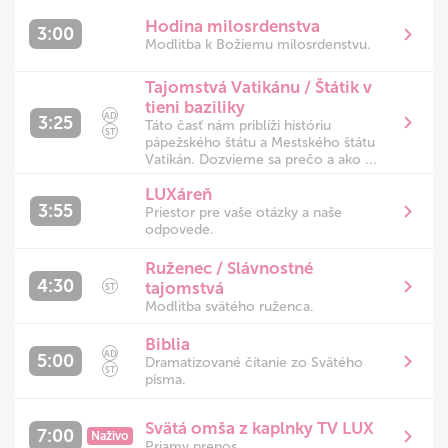
Hodina milosrdenstva
3:00
Modlitba k Božiemu milosrdenstvu.
Tajomstvá Vatikánu / Štátik v
tieni baziliky
AD
3:25
Táto časť nám priblíži históriu
ST
pápežského štátu a Mestského štátu
Vatikán. Dozvieme sa prečo a ako ...
LUXáreň
3:55
Priestor pre vaše otázky a naše
odpovede.
Ruženec / Slávnostné
4:30
tajomstvá
ST
Modlitba svätého ruženca.
Biblia
AD
5:00
Dramatizované čítanie zo Svätého
ST
písma.
Svätá omša z kaplnky TV LUX
7:00
Naživo
Priamy prenos.