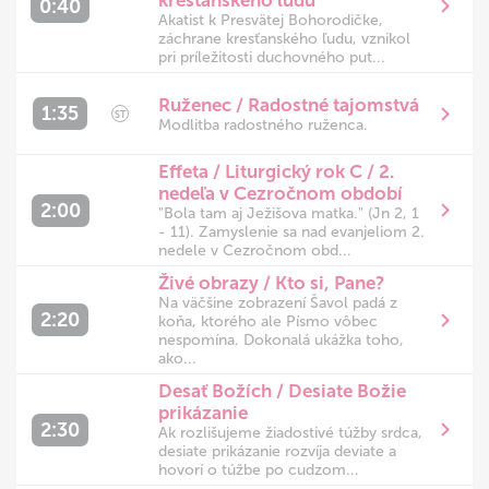
kresťanského ľudu
0:40
Akatist k Presvätej Bohorodičke,
záchrane kresťanského ľudu, vznikol
pri príležitosti duchovného put...
Ruženec / Radostné tajomstvá
1:35
ST
Modlitba radostného ruženca.
Effeta / Liturgický rok C / 2.
nedeľa v Cezročnom období
2:00
"Bola tam aj Ježišova matka." (Jn 2, 1
- 11). Zamyslenie sa nad evanjeliom 2.
nedele v Cezročnom obd...
Živé obrazy / Kto si, Pane?
Na väčšine zobrazení Šavol padá z
2:20
koňa, ktorého ale Písmo vôbec
nespomína. Dokonalá ukážka toho,
ako...
Desať Božích / Desiate Božie
prikázanie
2:30
Ak rozlišujeme žiadostivé túžby srdca,
desiate prikázanie rozvíja deviate a
hovorí o túžbe po cudzom...