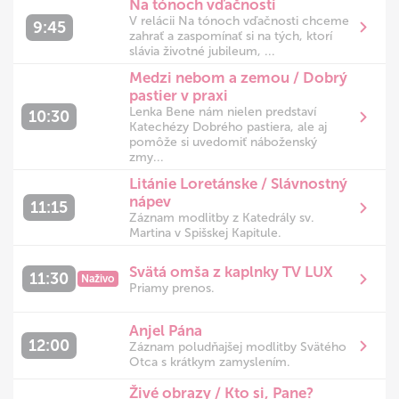
Na tónoch vďačnosti
V relácii Na tónoch vďačnosti chceme
9:45
zahrať a zaspomínať si na tých, ktorí
slávia životné jubileum, ...
Medzi nebom a zemou / Dobrý
pastier v praxi
Lenka Bene nám nielen predstaví
10:30
Katechézy Dobrého pastiera, ale aj
pomôže si uvedomiť náboženský
zmy...
Litánie Loretánske / Slávnostný
nápev
11:15
Záznam modlitby z Katedrály sv.
Martina v Spišskej Kapitule.
Svätá omša z kaplnky TV LUX
11:30
Naživo
Priamy prenos.
Anjel Pána
12:00
Záznam poludňajšej modlitby Svätého
Otca s krátkym zamyslením.
Živé obrazy / Kto si, Pane?