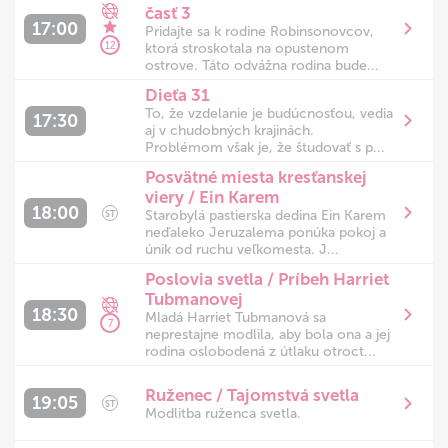
časť 3
17:00
Pridajte sa k rodine Robinsonovcov,
12
ktorá stroskotala na opustenom
ostrove. Táto odvážna rodina bude...
Dieťa 31
To, že vzdelanie je budúcnosťou, vedia
17:30
aj v chudobných krajinách.
Problémom však je, že študovať s p...
Posvätné miesta kresťanskej
viery / Ein Karem
18:00
Starobylá pastierska dedina Ein Karem
ST
neďaleko Jeruzalema ponúka pokoj a
únik od ruchu veľkomesta. J...
Poslovia svetla / Príbeh Harriet
Tubmanovej
18:30
Mladá Harriet Tubmanová sa
7
neprestajne modlila, aby bola ona a jej
rodina oslobodená z útlaku otroct...
Ruženec / Tajomstvá svetla
19:05
ST
Modlitba ruženca svetla.