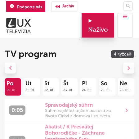
Archív
Podporte nás
Naživo
TV program
4. týždeň
Previous
Next
Po
Ut
St
Št
Pi
So
Ne
20. 01.
21. 01.
22. 01.
23. 01.
24. 01.
25. 01.
26. 01.
Spravodajský súhrn
0:05
Súhrn najdôležitejších udalostí zo
života Cirkvi z domova i zo sveta.
Akatist / K Presvätej
Bohorodičke - Záchrane