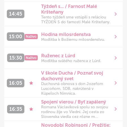
Týždeň s... / Farnosť Malé
Kršteňany
14:45
Tento týždeň sme vstúpili s reláciou
TYŽDEŇ S do farnosti Malé Kršteňany.
Hodina milosrdenstva
15:00
Naživo
Modlitba k Božiemu milosrdenstvu.
Ruženec z Lúrd
15:30
Naživo
Modlitba svätého ruženca z Lúrd.
V škole Ducha / Poznať svoj
duchovný svet
16:05
Duchovná obnova s don Jozefom
Luscoňom, SDB, nakrútená v
Kúpeľoch Nimnica.
Spojení vierou / Byť zapálený
Romana Václavíková spolu so svojou
16:35
rodinou žije vo Viedni. Jej cesta zo
Slovenska viedla cez rôzne m...
Novodobí Robinsoni / Prežitie: