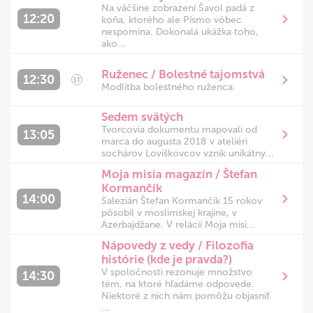
Na väčšine zobrazení Šavol padá z
12:20
koňa, ktorého ale Písmo vôbec
nespomína. Dokonalá ukážka toho,
ako...
Ruženec / Bolestné tajomstvá
12:30
ST
Modlitba bolestného ruženca.
Sedem svätých
Tvorcovia dokumentu mapovali od
13:05
marca do augusta 2018 v ateliéri
sochárov Loviškovcov vznik unikátny...
Moja misia magazín / Štefan
Kormančík
14:00
Salezián Štefan Kormančík 15 rokov
pôsobil v moslimskej krajine, v
Azerbajdžane. V relácii Moja misi...
Nápovedy z vedy / Filozofia
histórie (kde je pravda?)
V spoločnosti rezonuje množstvo
14:30
tém, na ktoré hľadáme odpovede.
Niektoré z nich nám pomôžu objasniť
...