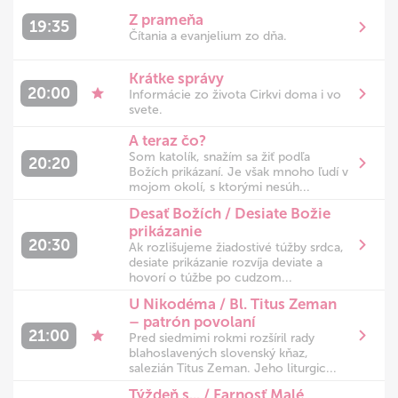
Z prameňa
19:35
Čítania a evanjelium zo dňa.
Krátke správy
20:00
Informácie zo života Cirkvi doma i vo
svete.
A teraz čo?
Som katolík, snažím sa žiť podľa
20:20
Božích prikázaní. Je však mnoho ľudí v
mojom okolí, s ktorými nesúh...
Desať Božích / Desiate Božie
prikázanie
20:30
Ak rozlišujeme žiadostivé túžby srdca,
desiate prikázanie rozvíja deviate a
hovorí o túžbe po cudzom...
U Nikodéma / Bl. Titus Zeman
– patrón povolaní
21:00
Pred siedmimi rokmi rozšíril rady
blahoslavených slovenský kňaz,
salezián Titus Zeman. Jeho liturgic...
Týždeň s... / Farnosť Malé