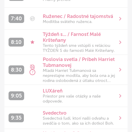
Ruženec / Radostné tajomstvá
7:40
ST
Modlitba svätého ruženca.
Týždeň s... / Farnosť Malé
Kršteňany
8:10
Tento týždeň sme vstúpili s reláciou
TYŽDEŇ S do farnosti Malé Kršteňany.
Poslovia svetla / Príbeh Harriet
Tubmanovej
8:30
Mladá Harriet Tubmanová sa
7
neprestajne modlila, aby bola ona a jej
rodina oslobodená z útlaku otroct...
LUXáreň
9:05
Priestor pre vaše otázky a naše
odpovede.
Svedectvo
9:35
Svedectvá ľudí, ktorí našli odvahu a
svedčia o tom, ako sa ich dotkol Boh.