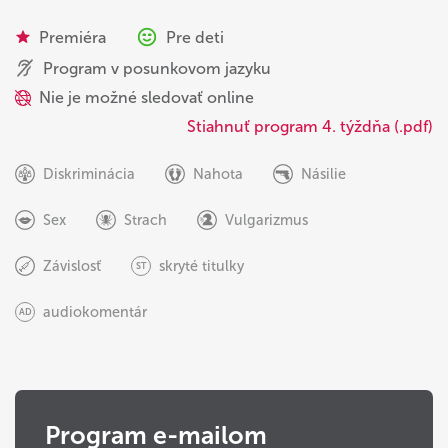
Premiéra
Pre deti
Program v posunkovom jazyku
Nie je možné sledovať online
Stiahnuť program 4. týždňa (.pdf)
Diskriminácia
Nahota
Násilie
Sex
Strach
Vulgarizmus
Závislosť
skryté titulky
ST
audiokomentár
AD
Program e-mailom