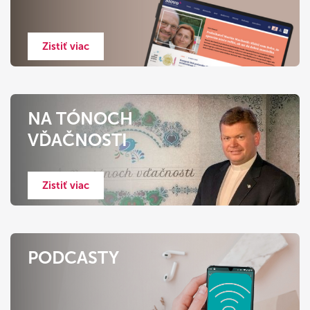
Zistiť viac
NA TÓNOCH
VĎAČNOSTI
Zistiť viac
PODCASTY