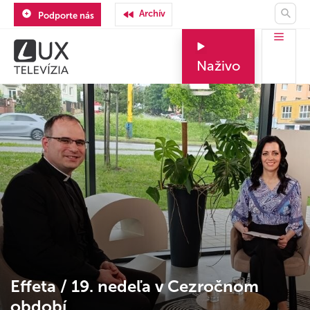
Archív
Podporte nás
Naživo
Effeta / 19. nedeľa v Cezročnom
období