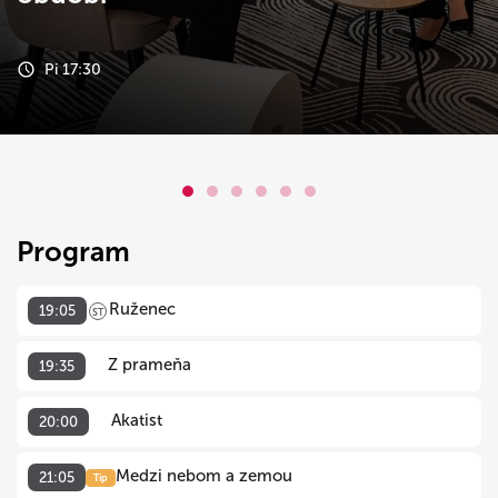
Pi 17:30
Program
Ruženec
19:05
ST
Z prameňa
19:35
Akatist
20:00
Medzi nebom a zemou
21:05
Tip