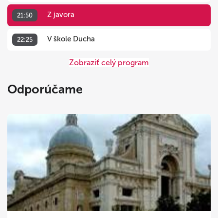
Z javora
21:50
V škole Ducha
22:25
Zobraziť celý program
Odporúčame