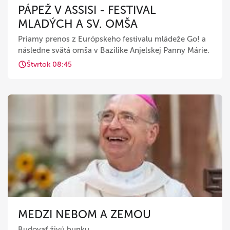
PÁPEŽ V ASSISI - FESTIVAL
MLADÝCH A SV. OMŠA
Priamy prenos z Európskeho festivalu mládeže Go! a
následne svätá omša v Bazilike Anjelskej Panny Márie.
Štvrtok 08:45
MEDZI NEBOM A ZEMOU
Budovať živú bunku