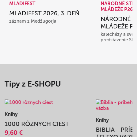
MLADIFEST
NÁRODNÉ STR
MLÁDEŽE P26
MLADIFEST 2026, 3. DEŇ
NÁRODNÉ S
záznam z Medžugorja
MLÁDEŽE P26
katechézy a sved
predstavenie SD
Tipy z E-SHOPU
Knihy
Knihy
1000 RÔZNYCH CIEST
BIBLIA - PRÍ
9,60 €