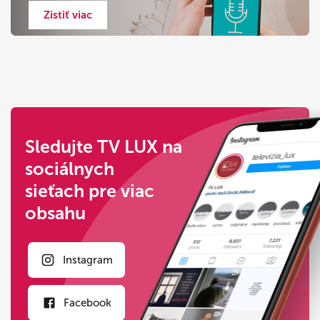
Zistiť viac
Sledujte TV LUX na
sociálnych
sieťach pre viac
obsahu
Instagram
Facebook