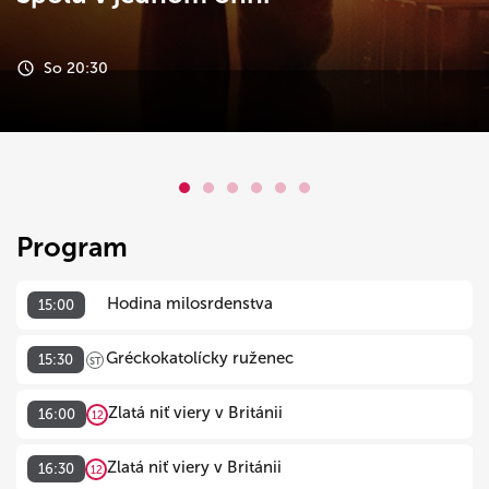
So 20:30
Program
Hodina milosrdenstva
15:00
Gréckokatolícky ruženec
15:30
ST
Zlatá niť viery v Británii
16:00
12
Zlatá niť viery v Británii
16:30
12