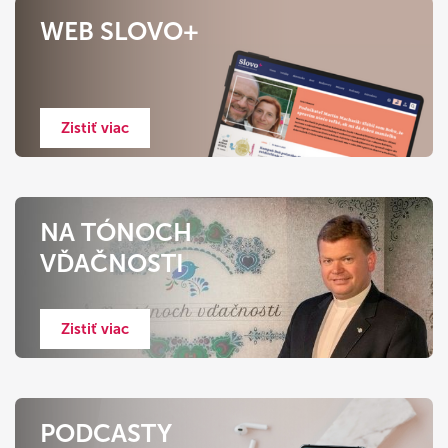
WEB SLOVO+
Zistiť viac
NA TÓNOCH
VĎAČNOSTI
Zistiť viac
PODCASTY