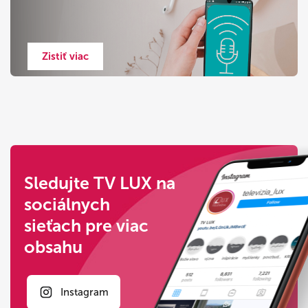
Zistiť viac
Sledujte TV LUX na
sociálnych
sieťach pre viac
obsahu
Instagram