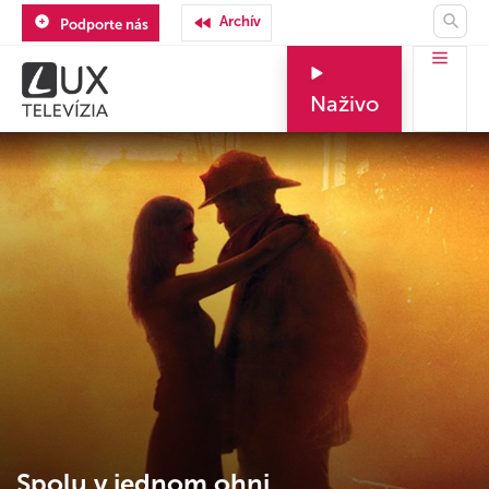
Archív
Podporte nás
Naživo
Spolu v jednom ohni