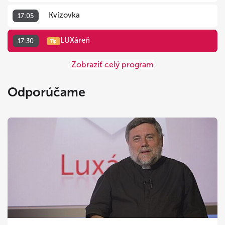
Kvízovka
17:05
LUXáreň
17:30
Tip
Zobraziť celý program
Odporúčame