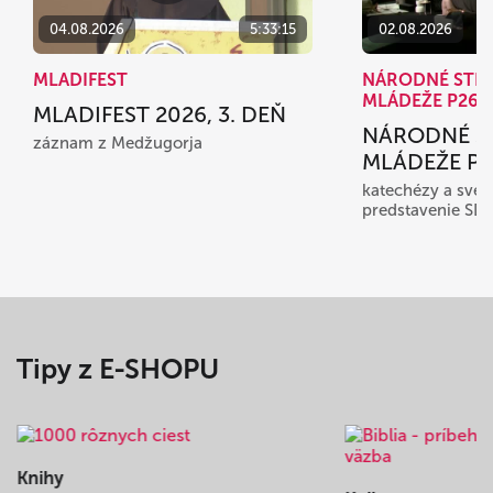
04.08.2026
5:33:15
02.08.2026
MLADIFEST
NÁRODNÉ STR
MLÁDEŽE P26
MLADIFEST 2026, 3. DEŇ
NÁRODNÉ S
záznam z Medžugorja
MLÁDEŽE P26
katechézy a sved
predstavenie SD
Tipy z E-SHOPU
Knihy