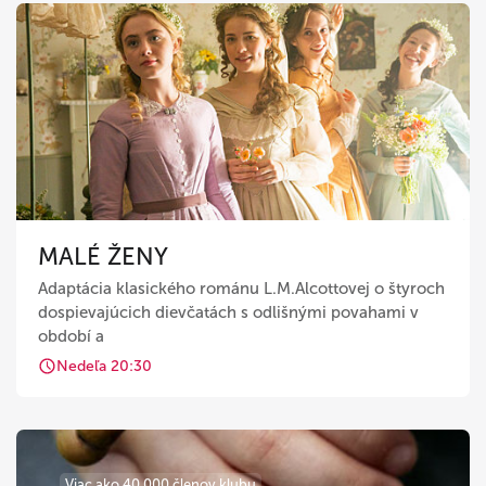
MALÉ ŽENY
Adaptácia klasického románu L.M.Alcottovej o štyroch
dospievajúcich dievčatách s odlišnými povahami v
období a
Nedeľa 20:30
Viac ako 40 000 členov klubu