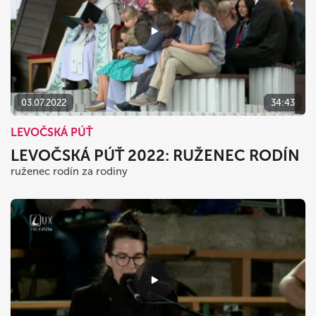
03.07.2022
34:43
LEVOČSKÁ PÚŤ
LEVOČSKÁ PÚŤ 2022: RUŽENEC RODÍN
ruženec rodín za rodiny