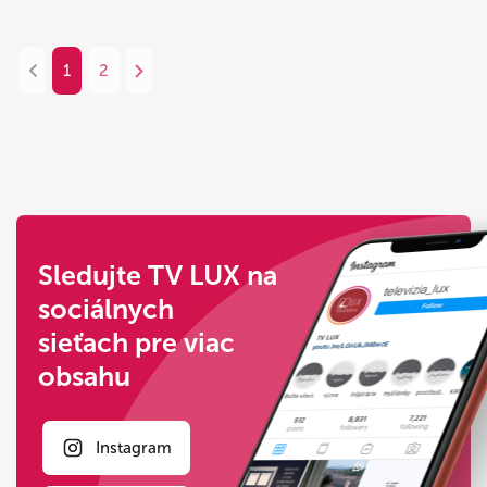
1
2
Sledujte TV LUX na
sociálnych
sieťach pre viac
obsahu
Instagram