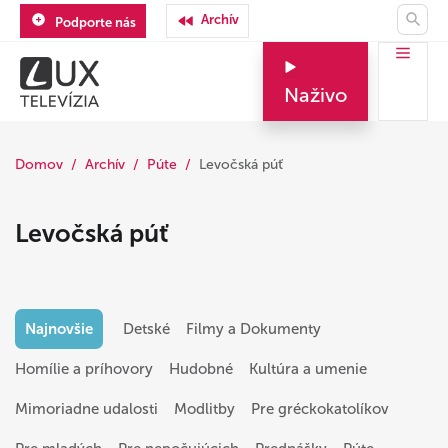
Archív
Podporte nás
Naživo
Domov
Archív
Púte
Levočská púť
Levočská púť
Najnovšie
Detské
Filmy a Dokumenty
Homílie a príhovory
Hudobné
Kultúra a umenie
Mimoriadne udalosti
Modlitby
Pre gréckokatolíkov