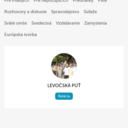
Pre mladých
Pre nepočujúcich
Prednášky
Púte
Rozhovory a diskusie
Spravodajstvo
Súťaže
Sväté omše
Svedectvá
Vzdelávanie
Zamyslenia
Európska tvorba
LEVOČSKÁ PÚŤ
Relácia