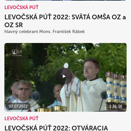
LEVOČSKÁ PÚŤ
LEVOČSKÁ PÚŤ 2022: SVÄTÁ OMŠA OZ a
OZ SR
hlavný celebrant Mons. František Rábek
02.07.2022
1:36:38
LEVOČSKÁ PÚŤ
LEVOČSKÁ PÚŤ 2022: OTVÁRACIA