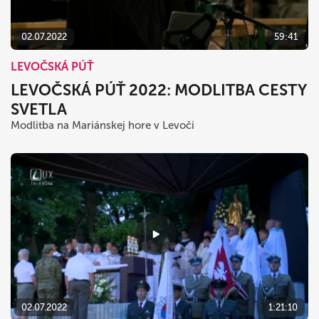
02.07.2022
59:41
LEVOČSKÁ PÚŤ
LEVOČSKÁ PÚŤ 2022: MODLITBA CESTY
SVETLA
Modlitba na Mariánskej hore v Levoči
02.07.2022
1:21:10