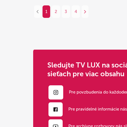
1
2
3
4
Sledujte TV LUX na soci
sieťach pre viac obsahu
Pre povzbudenia do každoden
Pre pravidelné informácie ná
Pre archívne rozhovory nás s