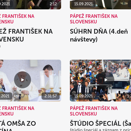
9.2021
2:12
15.09.2021
 FRANTIŠEK NA
PÁPEŽ FRANTIŠEK NA
ENSKU
SLOVENSKU
EŽ FRANTIŠEK NA
SÚHRN DŇA (4.deň
VENSKU
návštevy)
h
9.2021
2:31:57
15.09.2021
1:
 FRANTIŠEK NA
PÁPEŽ FRANTIŠEK NA
ENSKU
SLOVENSKU
TÁ OMŠA ZO
ŠTÚDIO ŠPECIÁL (Ša
štúdio špeciál a záznam z prí