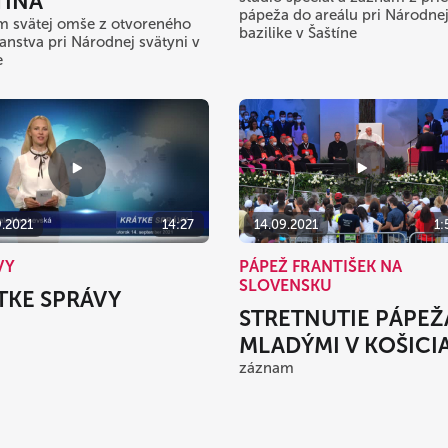
TÍNA
pápeža do areálu pri Národne
 svätej omše z otvoreného
bazilike v Šaštíne
ranstva pri Národnej svätyni v
e
9.2021
14:27
14.09.2021
1:
VY
PÁPEŽ FRANTIŠEK NA
SLOVENSKU
TKE SPRÁVY
STRETNUTIE PÁPEŽ
MLADÝMI V KOŠICI
záznam