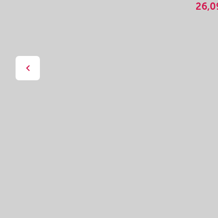
26,0
I MOJE
M"