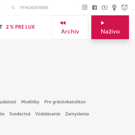
Hľadať
T
2 % PRE LUX
Archív
Naživo
udalosti
Modlitby
Pre gréckokatolíkov
še
Svedectvá
Vzdelávanie
Zamyslenia