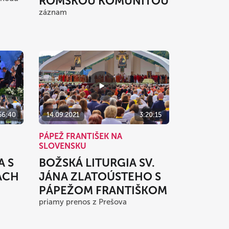
RÓMSKOU KOMUNITOU
j
záznam
56:40
14.09.2021
3:20:15
PÁPEŽ FRANTIŠEK NA
SLOVENSKU
A S
BOŽSKÁ LITURGIA SV.
ACH
JÁNA ZLATOÚSTEHO S
PÁPEŽOM FRANTIŠKOM
priamy prenos z Prešova