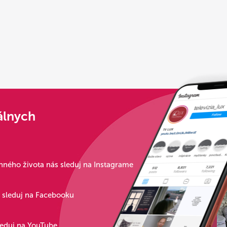
álnych
ného života nás sleduj na Instagrame
s sleduj na Facebooku
leduj na YouTube