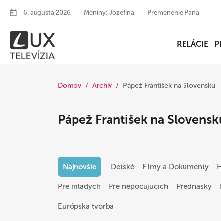
6. augusta 2026
Meniny: Jozefína
Premenenie Pána
RELÁCIE
P
Domov
Archív
Pápež František na Slovensku
Pápež František na Slovensk
Najnovšie
Detské
Filmy a Dokumenty
H
Pre mladých
Pre nepočujúcich
Prednášky
Európska tvorba