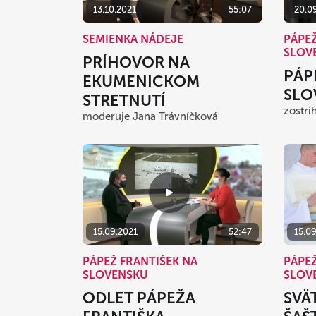
13.10.2021
55:07
20.0
SEMIENKA NÁDEJE
PÁPEŽ
SLOV
PRÍHOVOR NA
PÁP
EKUMENICKOM
SLO
STRETNUTÍ
zostri
moderuje Jana Trávníčková
15.09.2021
52:47
15.0
PÁPEŽ FRANTIŠEK NA
PÁPEŽ
SLOVENSKU
SLOV
ODLET PÁPEŽA
SVÄ