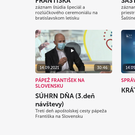
FRANTIŠKA
ŠAŠ
záznam štúdia špeciál a
záznam
rozlúčkového ceremoniálu na
priest
bratislavskom letisku
Šaštín
14.09.2021
30:46
14.0
PÁPEŽ FRANTIŠEK NA
SPRÁ
SLOVENSKU
KRÁ
SÚHRN DŇA (3.deň
návštevy)
Tretí deň apoštolskej cesty pápeža
Františka na Slovensku