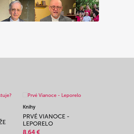
Knihy
Knihy
PRVÉ VIANOCE -
TAJOMS
ŽE
LEPORELO
14,45 €
8,64 €