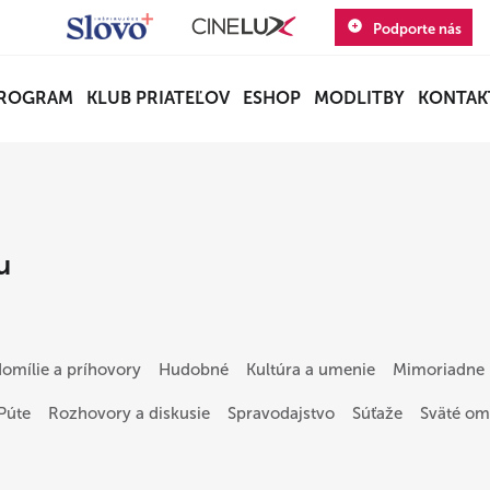
Podporte nás
ROGRAM
KLUB PRIATEĽOV
ESHOP
MODLITBY
KONTAK
u
omílie a príhovory
Hudobné
Kultúra a umenie
Mimoriadne 
Púte
Rozhovory a diskusie
Spravodajstvo
Súťaže
Sväté om