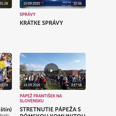
31:28
15.09.2021
15:56
SPRÁVY
KRÁTKE SPRÁVY
23:09
14.09.2021
3:17:18
PÁPEŽ FRANTIŠEK NA
SLOVENSKU
štín)
STRETNUTIE PÁPEŽA S
chodu