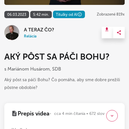
Zobrazené 819x
06.03.2023
5:42 min.
Titulky od AI
A TERAZ ČO?
Relácia
AKÝ PÔST SA PÁČI BOHU?
s Mariánom Husárom, SDB
Aký pôst sa páči Bohu? Čo pomáha, aby sme dobre prežili
pôstne obdobie?
Prepis videa
cca 4 min čítania • 672 slov