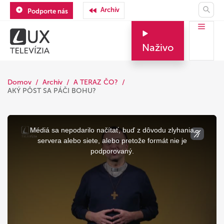
Archív
Podporte nás
Naživo
Domov
Archív
A TERAZ ČO?
AKÝ PÔST SA PÁČI BOHU?
This
is
a
Médiá sa nepodarilo načítať, buď z dôvodu zlyhania
modal
window.
servera alebo siete, alebo pretože formát nie je
podporovaný.