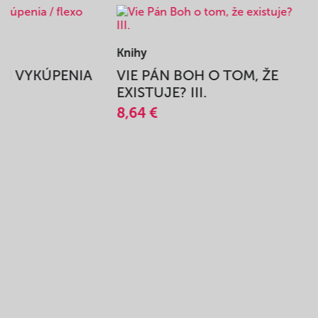
Knihy
BEH VYKÚPENIA
VIE PÁN BOH O TOM, ŽE
A
EXISTUJE? III.
8,64 €