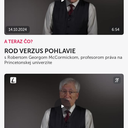
14.10.2024
6:54
A TERAZ ČO?
ROD VERZUS POHLAVIE
s Robertom Georgom McCormickom, profesorom práva na
Princetonskej univerzite