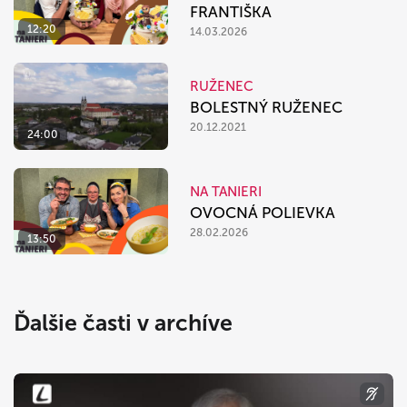
FRANTIŠKA
12:20
14.03.2026
RUŽENEC
BOLESTNÝ RUŽENEC
20.12.2021
24:00
NA TANIERI
OVOCNÁ POLIEVKA
28.02.2026
13:50
Ďalšie časti v archíve