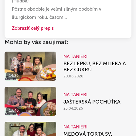
(Hudba)
Pôstne obdobie je veľmi silným obdobím v
liturgickom roku, časom
…
Zobraziť celý prepis
Mohlo by vás zaujímať:
NA TANIERI
BEZ LEPKU, BEZ MLIEKA A
BEZ CUKRU
14:26
20.06.2026
NA TANIERI
JAŠTERSKÁ POCHÚŤKA
25.04.2026
13:40
NA TANIERI
MEDOVÁ TORTA SV.