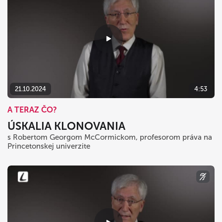
21.10.2024
4:53
A TERAZ ČO?
ÚSKALIA KLONOVANIA
s Robertom Georgom McCormickom, profesorom práva na
Princetonskej univerzite