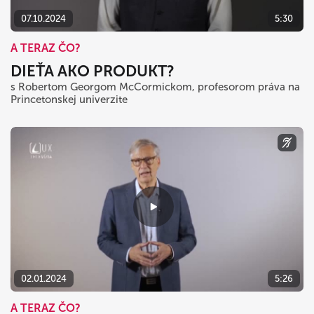
07.10.2024
5:30
A TERAZ ČO?
DIEŤA AKO PRODUKT?
s Robertom Georgom McCormickom, profesorom práva na
Princetonskej univerzite
02.01.2024
5:26
A TERAZ ČO?