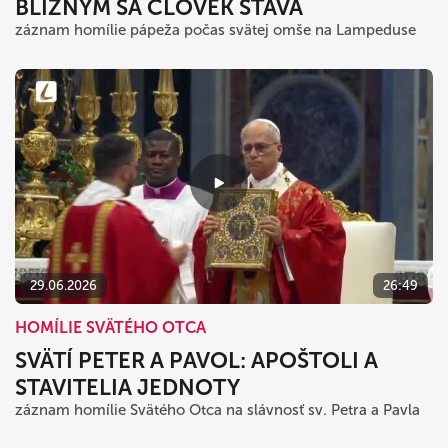
BLÍŽNYM SA ČLOVEK STÁVA
záznam homílie pápeža počas svätej omše na Lampeduse
29.06.2026
26:49
HOMÍLIE SVÄTÉHO OTCA
SVÄTÍ PETER A PAVOL: APOŠTOLI A
STAVITELIA JEDNOTY
záznam homílie Svätého Otca na slávnosť sv. Petra a Pavla