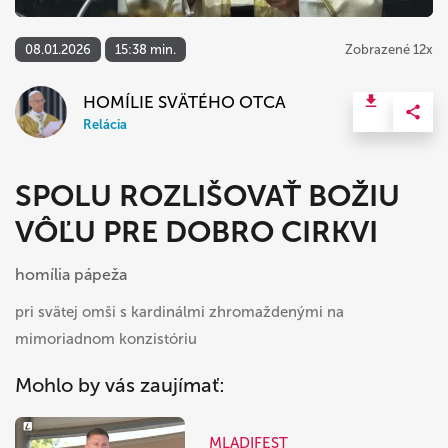
08.01.2026
15:38 min.
Zobrazené 12x
HOMÍLIE SVÄTÉHO OTCA
Relácia
SPOLU ROZLIŠOVAŤ BOŽIU
VÔĽU PRE DOBRO CIRKVI
homília pápeža
pri svätej omši s kardinálmi zhromaždenými na
mimoriadnom konzistóriu
Mohlo by vás zaujímať:
MLADIFEST