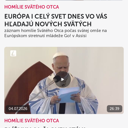
HOMÍLIE SVÄTÉHO OTCA
EURÓPA I CELÝ SVET DNES VO VÁS
HĽADAJÚ NOVÝCH SVÄTÝCH
záznam homílie Svätého Otca počas svätej omše na
Európskom stretnutí mládeže Go! v Assisi
04.07.2026
26:39
HOMÍLIE SVÄTÉHO OTCA