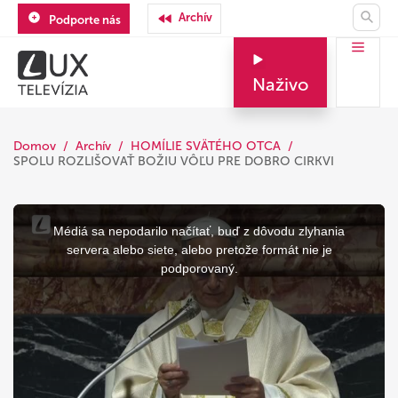
Archív
Podporte nás
Naživo
Domov
Archív
HOMÍLIE SVÄTÉHO OTCA
SPOLU ROZLIŠOVAŤ BOŽIU VÔĽU PRE DOBRO CIRKVI
This
is
a
Médiá sa nepodarilo načítať, buď z dôvodu zlyhania
modal
window.
servera alebo siete, alebo pretože formát nie je
podporovaný.