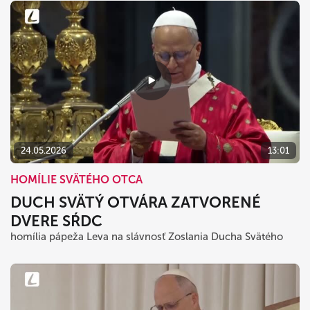
24.05.2026
13:01
HOMÍLIE SVÄTÉHO OTCA
DUCH SVÄTÝ OTVÁRA ZATVORENÉ
DVERE SŔDC
homília pápeža Leva na slávnosť Zoslania Ducha Svätého