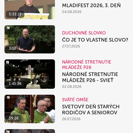
MLADIFEST 2026, 3. DEŇ
04.08.2026
5:33:15
DUCHOVNÉ SLOVKO
ČO JE TO VLASTNE SLOVO?
27.07.2026
3:12
NÁRODNÉ STRETNUTIE
MLÁDEŽE P26
NÁRODNÉ STRETNUTIE
MLÁDEŽE P26 - SVIEŤ
1:45:26
02.08.2026
SVÄTÉ OMŠE
SVETOVÝ DEŇ STARÝCH
RODIČOV A SENIOROV
59:26
26.07.2026