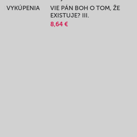
BEH VYKÚPENIA
VIE PÁN BOH O TOM, ŽE
A
EXISTUJE? III.
8,64 €