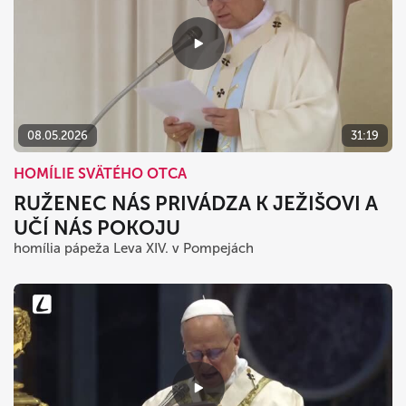
08.05.2026
31:19
HOMÍLIE SVÄTÉHO OTCA
RUŽENEC NÁS PRIVÁDZA K JEŽIŠOVI A
UČÍ NÁS POKOJU
homília pápeža Leva XIV. v Pompejách