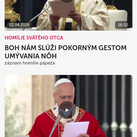
02.04.2026
16:52
HOMÍLIE SVÄTÉHO OTCA
BOH NÁM SLÚŽI POKORNÝM GESTOM
UMÝVANIA NÔH
záznam homílie pápeža