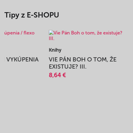
Tipy z E-SHOPU
Knihy
BEH VYKÚPENIA
VIE PÁN BOH O TOM, ŽE
A
EXISTUJE? III.
8,64 €