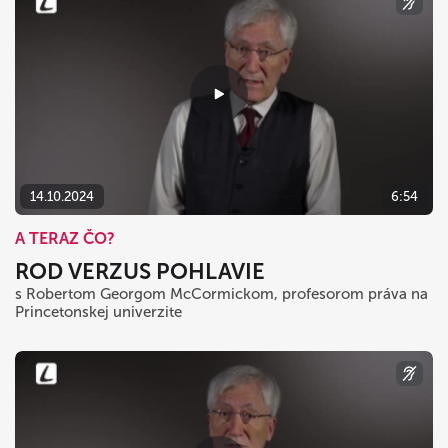
14.10.2024
6:54
A TERAZ ČO?
ROD VERZUS POHLAVIE
s Robertom Georgom McCormickom, profesorom práva na
Princetonskej univerzite