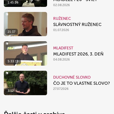
1:45:26
02.08.2026
RUŽENEC
SLÁVNOSTNÝ RUŽENEC
01.07.2026
21:37
MLADIFEST
MLADIFEST 2026, 3. DEŇ
04.08.2026
5:33:15
DUCHOVNÉ SLOVKO
ČO JE TO VLASTNE SLOVO?
27.07.2026
3:12