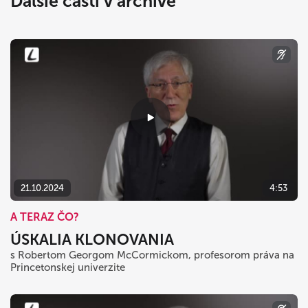
Ďalšie časti v archíve
21.10.2024
4:53
A TERAZ ČO?
ÚSKALIA KLONOVANIA
s Robertom Georgom McCormickom, profesorom práva na
Princetonskej univerzite