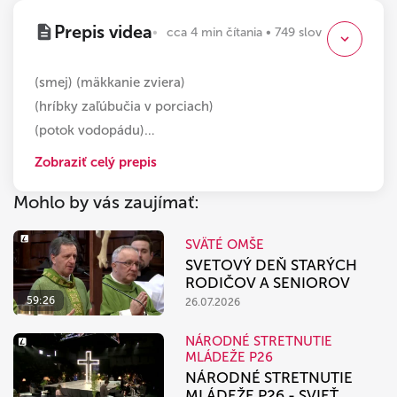
Prepis videa
cca 4 min čítania • 749 slov
(smej) (mäkkanie zviera)
(hríbky zaľúbučia v porciach)
(potok vodopádu)
…
Zobraziť celý prepis
Mohlo by vás zaujímať:
SVÄTÉ OMŠE
SVETOVÝ DEŇ STARÝCH
RODIČOV A SENIOROV
59:26
26.07.2026
NÁRODNÉ STRETNUTIE
MLÁDEŽE P26
NÁRODNÉ STRETNUTIE
MLÁDEŽE P26 - SVIEŤ