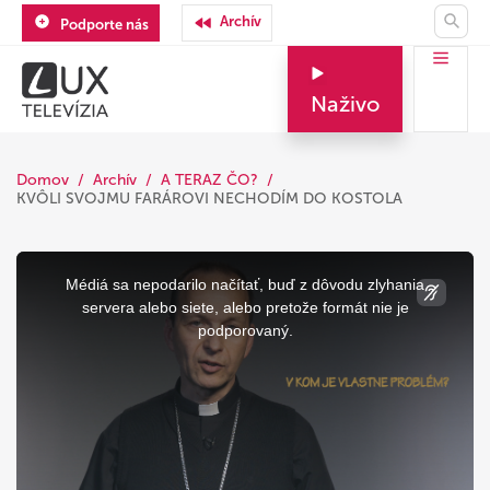
Archív
Podporte nás
Naživo
Domov
Archív
A TERAZ ČO?
KVÔLI SVOJMU FARÁROVI NECHODÍM DO KOSTOLA
This
is
a
Médiá sa nepodarilo načítať, buď z dôvodu zlyhania
modal
window.
servera alebo siete, alebo pretože formát nie je
podporovaný.