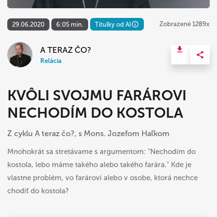
Zobrazené 1289x
29.06.2020
6:05 min.
Titulky od AI
A TERAZ ČO?
Relácia
KVÔLI SVOJMU FARÁROVI
NECHODÍM DO KOSTOLA
Z cyklu A teraz čo?, s Mons. Jozefom Haľkom
Mnohokrát sa stretávame s argumentom: "Nechodím do
kostola, lebo máme takého alebo takého farára." Kde je
vlastne problém, vo farárovi alebo v osobe, ktorá nechce
chodiť do kostola?