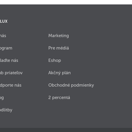
 LUX
nás
Marketing
ogram
Pre médiá
laďte nás
Eshop
ub priateľov
Akčný plán
dporte nás
Obchodné podmienky
og
2 percentá
dlitby