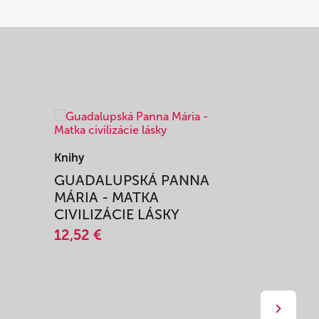
Knihy
Knihy
I
GUADALUPSKÁ PANNA
ZAŽIŤ M
MÁRIA - MATKA
SPRIEVO
CIVILIZÁCIE LÁSKY
12,51 €
12,52 €