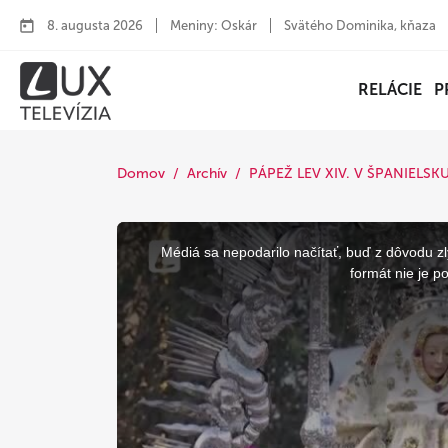
8. augusta 2026
Meniny: Oskár
Svätého Dominika, kňaza
RELÁCIE
P
Domov
Archív
PÁPEŽ LEV XIV. V ŠPANIELSK
This
is
a
Médiá sa nepodarilo načítať, buď z dôvodu zl
modal
window.
formát nie je p