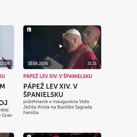
11:08
10.06.2026
21:21
SKU
PÁPEŽ LEV XIV. V ŠPANIELSKU
AM
PÁPEŽ LEV XIV. V
ŠPANIELSKU
KOJ
požehnanie a inaugurácia Veže
Ježiša Krista na Bazilike Sagrada
ätej
Familia
e Gran