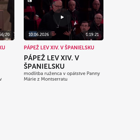
56:20
10.06.2026
1:19:21
SKU
PÁPEŽ LEV XIV. V ŠPANIELSKU
PÁPEŽ LEV XIV. V
ŠPANIELSKU
modlitba ruženca v opátstve Panny
v
Márie z Montserratu