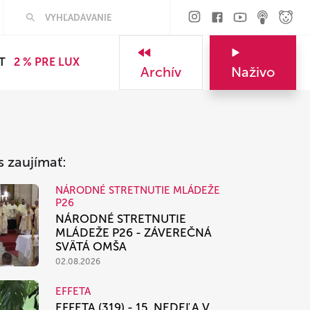
Hľadať
T
2 % PRE LUX
Archív
Naživo
s zaujímať:
NÁRODNÉ STRETNUTIE MLÁDEŽE
P26
NÁRODNÉ STRETNUTIE
MLÁDEŽE P26 - ZÁVEREČNÁ
SVÄTÁ OMŠA
02.08.2026
EFFETA
EFFETA (319) - 15. NEDEĽA V