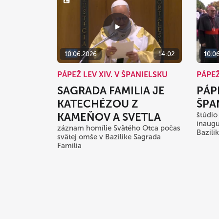
10.06.2026
14:02
10.0
PÁPEŽ LEV XIV. V ŠPANIELSKU
PÁPEŽ
SAGRADA FAMILIA JE
PÁPE
KATECHÉZOU Z
ŠPA
KAMEŇOV A SVETLA
štúdio
inaugu
záznam homílie Svätého Otca počas
Bazili
svätej omše v Bazilike Sagrada
Familia