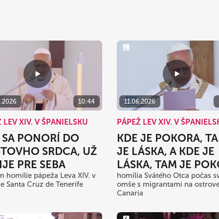
6.2026
10:44
11.06.2026
 LEV XIV. V ŠPANIELSKU
PÁPEŽ LEV XIV. V ŠPANIEL
 SA PONORÍ DO
KDE JE POKORA, T
STOVHO SRDCA, UŽ
JE LÁSKA, A KDE JE
IJE PRE SEBA
LÁSKA, TAM JE PO
 homílie pápeža Leva XIV. v
homília Svätého Otca počas sv
ve Santa Cruz de Tenerife
omše s migrantami na ostrov
Canaria