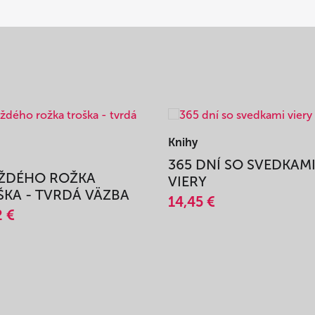
Knihy
365 DNÍ SO SVEDKAM
AŽDÉHO ROŽKA
VIERY
KA - TVRDÁ VÄZBA
14,45 €
2 €