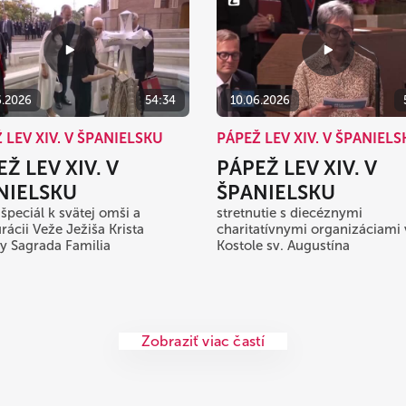
6.2026
54:34
10.06.2026
 LEV XIV. V ŠPANIELSKU
PÁPEŽ LEV XIV. V ŠPANIEL
Ž LEV XIV. V
PÁPEŽ LEV XIV. V
NIELSKU
ŠPANIELSKU
 špeciál k svätej omši a
stretnutie s diecéznymi
rácii Veže Ježiša Krista
charitatívnymi organizáciami 
ky Sagrada Familia
Kostole sv. Augustína
Zobraziť viac častí