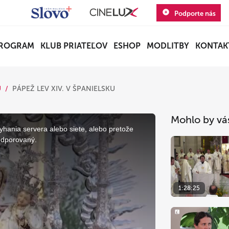
Podporte nás
ROGRAM
KLUB PRIATEĽOV
ESHOP
MODLITBY
KONTAK
U
PÁPEŽ LEV XIV. V ŠPANIELSKU
Mohlo by vá
yhania servera alebo siete, alebo pretože
odporovaný.
1:28:25