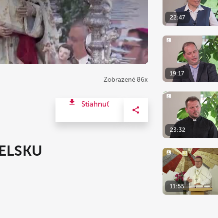
22:47
19:17
Zobrazené 86x
Stiahnuť
23:32
IELSKU
11:55