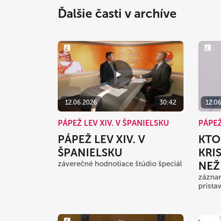
Ďalšie časti v archíve
12.06.2026
30:42
12.0
PÁPEŽ LEV XIV. V ŠPANIELSKU
PÁPEŽ
PÁPEŽ LEV XIV. V
KTO
ŠPANIELSKU
KRI
záverečné hodnotiace štúdio špeciál
NEŽ
záznam
prísta