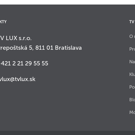
KTY
TV
O 
V LUX s.r.o.
repoštská 5, 811 01 Bratislava
Pr
Na
421 2 21 29 55 55
Kl
vlux@tvlux.sk
Po
Bl
Mo