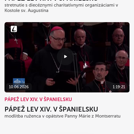
stretnutie s diecéznymi charitatívnymi organizáciami v
Kostole sv. Augustína
10.06.2026
1:19:21
PÁPEŽ LEV XIV. V ŠPANIELSKU
PÁPEŽ LEV XIV. V ŠPANIELSKU
modlitba ruženca v opátstve Panny Márie z Montserratu