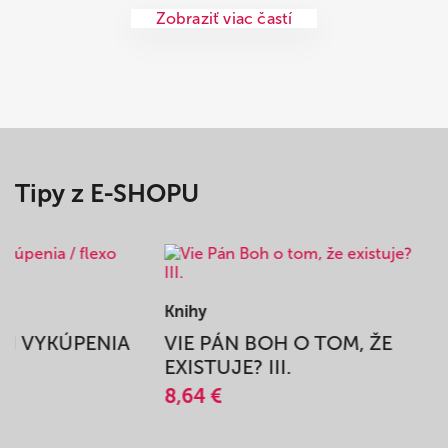
Zobraziť viac častí
Tipy z E-SHOPU
Knihy
BEH VYKÚPENIA
VIE PÁN BOH O TOM, ŽE
A
EXISTUJE? III.
8,64 €