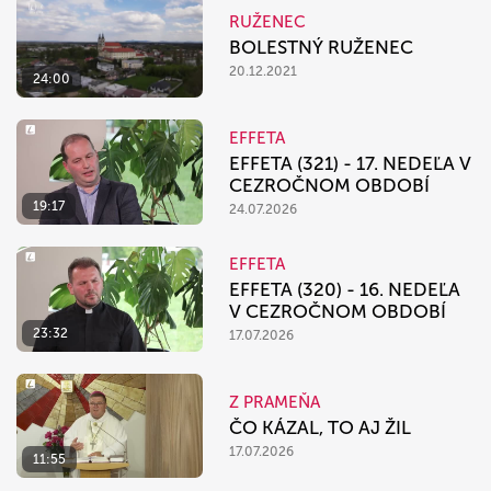
RUŽENEC
BOLESTNÝ RUŽENEC
20.12.2021
24:00
EFFETA
EFFETA (321) - 17. NEDEĽA V
CEZROČNOM OBDOBÍ
19:17
24.07.2026
EFFETA
EFFETA (320) - 16. NEDEĽA
V CEZROČNOM OBDOBÍ
23:32
17.07.2026
Z PRAMEŇA
ČO KÁZAL, TO AJ ŽIL
17.07.2026
11:55