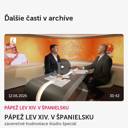
Ďalšie časti v archíve
12.06.2026
30:42
PÁPEŽ LEV XIV. V ŠPANIELSKU
PÁPEŽ LEV XIV. V ŠPANIELSKU
záverečné hodnotiace štúdio špeciál