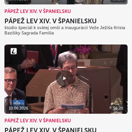
PÁPEŽ LEV XIV. V ŠPANIELSKU
PÁPEŽ LEV XIV. V ŠPANIELSKU
štúdio špeciál k svätej omši a inaugurácii Veže Ježiša Krista
Baziliky Sagrada Familia
10.06.2026
56:20
PÁPEŽ LEV XIV. V ŠPANIELSKU
PÁPEŽ LEV XIV. V ŠPANIELSKU