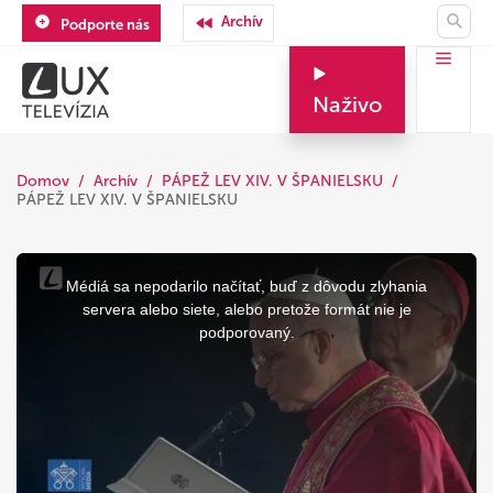
Archív
Podporte nás
Naživo
Domov
Archív
PÁPEŽ LEV XIV. V ŠPANIELSKU
PÁPEŽ LEV XIV. V ŠPANIELSKU
This
is
a
Médiá sa nepodarilo načítať, buď z dôvodu zlyhania
modal
window.
servera alebo siete, alebo pretože formát nie je
podporovaný.