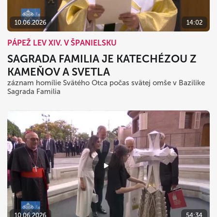
10.06.2026
14:02
PÁPEŽ LEV XIV. V ŠPANIELSKU
SAGRADA FAMILIA JE KATECHÉZOU Z
KAMEŇOV A SVETLA
záznam homílie Svätého Otca počas svätej omše v Bazilike
Sagrada Familia
10.06.2026
54:34