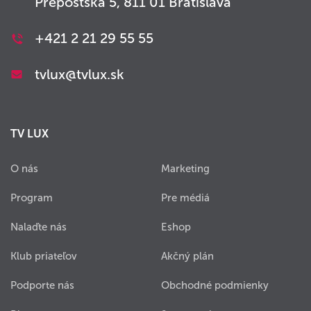
Prepoštská 5, 811 01 Bratislava
+421 2 21 29 55 55
tvlux@tvlux.sk
TV LUX
O nás
Marketing
Program
Pre médiá
Nalaďte nás
Eshop
Klub priateľov
Akčný plán
Podporte nás
Obchodné podmienky