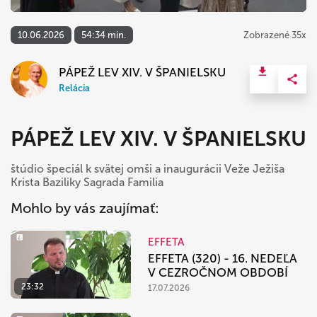
10.06.2026
54:34 min.
Zobrazené 35x
PÁPEŽ LEV XIV. V ŠPANIELSKU
Relácia
PÁPEŽ LEV XIV. V ŠPANIELSKU
štúdio špeciál k svätej omši a inaugurácii Veže Ježiša
Krista Baziliky Sagrada Familia
Mohlo by vás zaujímať:
EFFETA
EFFETA (320) - 16. NEDEĽA
V CEZROČNOM OBDOBÍ
23:32
17.07.2026