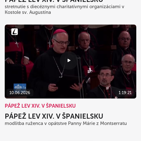
stretnutie s diecéznymi charitatívnymi organizáciami v
Kostole sv. Augustína
10.06.2026
1:19:21
PÁPEŽ LEV XIV. V ŠPANIELSKU
PÁPEŽ LEV XIV. V ŠPANIELSKU
modlitba ruženca v opátstve Panny Márie z Montserratu