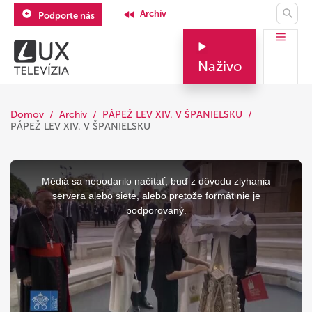
Archív
Podporte nás
Naživo
Domov
Archív
PÁPEŽ LEV XIV. V ŠPANIELSKU
PÁPEŽ LEV XIV. V ŠPANIELSKU
This
is
a
Médiá sa nepodarilo načítať, buď z dôvodu zlyhania
modal
window.
servera alebo siete, alebo pretože formát nie je
podporovaný.