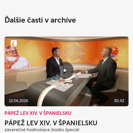
Ďalšie časti v archíve
12.06.2026
30:42
PÁPEŽ LEV XIV. V ŠPANIELSKU
PÁPEŽ LEV XIV. V ŠPANIELSKU
záverečné hodnotiace štúdio špeciál