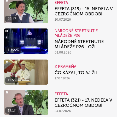
EFFETA
EFFETA (319) - 15. NEDEĽA V
CEZROČNOM OBDOBÍ
22:47
10.07.2026
NÁRODNÉ STRETNUTIE
MLÁDEŽE P26
NÁRODNÉ STRETNUTIE
MLÁDEŽE P26 - OŽI
1:59:23
01.08.2026
Z PRAMEŇA
ČO KÁZAL, TO AJ ŽIL
17.07.2026
11:55
EFFETA
EFFETA (321) - 17. NEDEĽA V
CEZROČNOM OBDOBÍ
19:17
24.07.2026