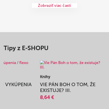
Zobraziť viac častí
Tipy z E-SHOPU
Knihy
BEH VYKÚPENIA
VIE PÁN BOH O TOM, ŽE
A
EXISTUJE? III.
8,64 €