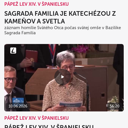
PÁPEŽ LEV XIV. V ŠPANIELSKU
SAGRADA FAMILIA JE KATECHÉZOU Z
KAMEŇOV A SVETLA
záznam homílie Svätého Otca počas svätej omše v Bazilike
Sagrada Familia
10.06.2026
56:20
PÁPEŽ LEV XIV. V ŠPANIELSKU
PÁPEŽ LEV XIV. V ŠPANIELSKU