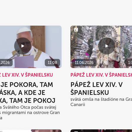
6.2026
11:08
11.06.2026
1:
 LEV XIV. V ŠPANIELSKU
PÁPEŽ LEV XIV. V ŠPANIEL
 JE POKORA, TAM
PÁPEŽ LEV XIV. V
ÁSKA, A KDE JE
ŠPANIELSKU
KA, TAM JE POKOJ
svätá omša na štadióne na Gr
Canarii
a Svätého Otca počas svätej
 migrantami na ostrove Gran
ia