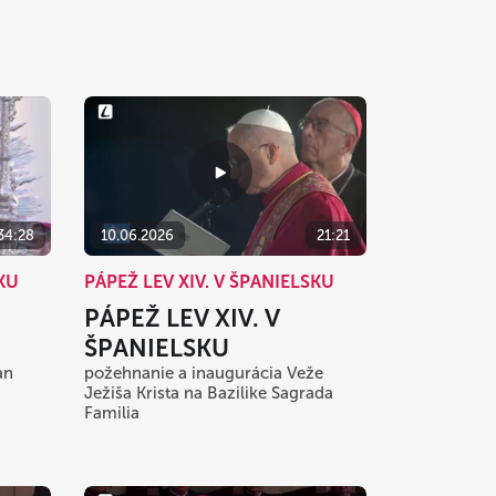
34:28
10.06.2026
21:21
SKU
PÁPEŽ LEV XIV. V ŠPANIELSKU
PÁPEŽ LEV XIV. V
ŠPANIELSKU
an
požehnanie a inaugurácia Veže
Ježiša Krista na Bazilike Sagrada
Familia