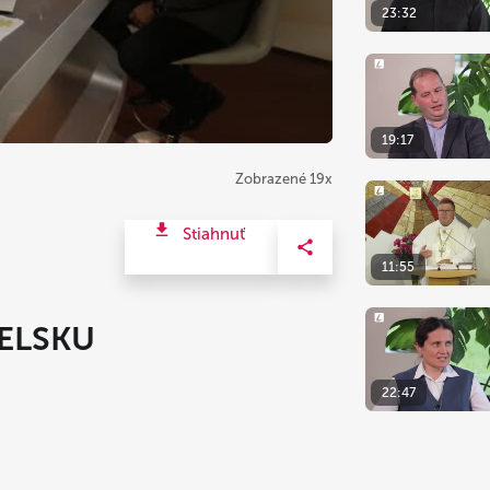
23:32
19:17
Zobrazené 19x
Stiahnuť
11:55
IELSKU
22:47