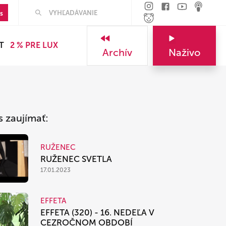
Hľadať
s
T
2 % PRE LUX
Archív
Naživo
s zaujímať:
RUŽENEC
RUŽENEC SVETLA
17.01.2023
EFFETA
EFFETA (320) - 16. NEDEĽA V
CEZROČNOM OBDOBÍ