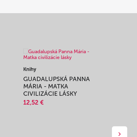
Knihy
Knihy
I
GUADALUPSKÁ PANNA
ZAŽIŤ M
MÁRIA - MATKA
SPRIEVO
CIVILIZÁCIE LÁSKY
12,51 €
12,52 €