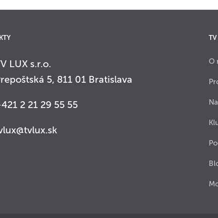
KTY
TV
O 
V LUX s.r.o.
repoštská 5, 811 01 Bratislava
Pr
Na
421 2 21 29 55 55
Kl
vlux@tvlux.sk
Po
Bl
Mo