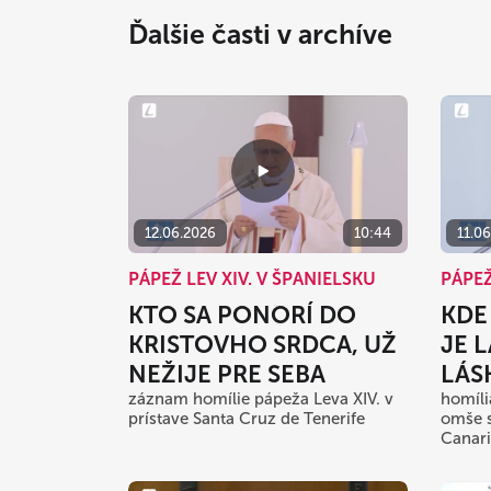
Ďalšie časti v archíve
12.06.2026
10:44
11.0
PÁPEŽ LEV XIV. V ŠPANIELSKU
PÁPEŽ
KTO SA PONORÍ DO
KDE
KRISTOVHO SRDCA, UŽ
JE L
NEŽIJE PRE SEBA
LÁS
záznam homílie pápeža Leva XIV. v
homíli
prístave Santa Cruz de Tenerife
omše s
Canar