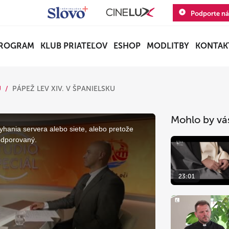
Podporte ná
ROGRAM
KLUB PRIATEĽOV
ESHOP
MODLITBY
KONTAK
U
PÁPEŽ LEV XIV. V ŠPANIELSKU
Mohlo by vá
yhania servera alebo siete, alebo pretože
odporovaný.
23:01