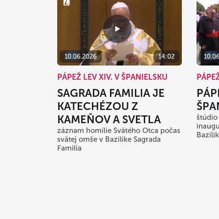
10.06.2026
14:02
10.0
PÁPEŽ LEV XIV. V ŠPANIELSKU
PÁPEŽ
SAGRADA FAMILIA JE
PÁPE
KATECHÉZOU Z
ŠPA
KAMEŇOV A SVETLA
štúdio
inaugu
záznam homílie Svätého Otca počas
Bazili
svätej omše v Bazilike Sagrada
Familia