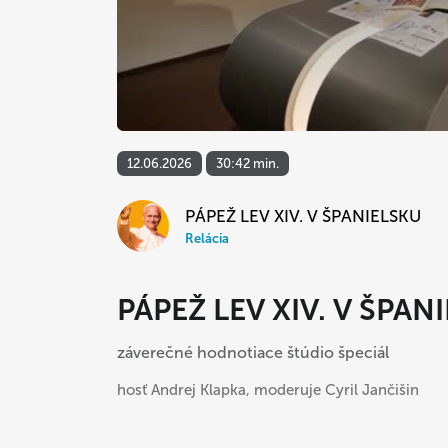
12.06.2026
30:42 min.
PÁPEŽ LEV XIV. V ŠPANIELSKU
Relácia
PÁPEŽ LEV XIV. V ŠPAN
záverečné hodnotiace štúdio špeciál
hosť Andrej Klapka, moderuje Cyril Jančišin