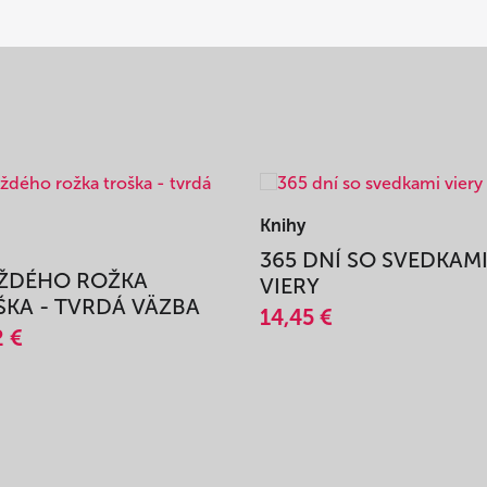
Knihy
365 DNÍ SO SVEDKAM
AŽDÉHO ROŽKA
VIERY
KA - TVRDÁ VÄZBA
14,45 €
2 €