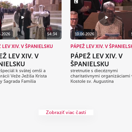
6.2026
54:34
10.06.2026
 LEV XIV. V ŠPANIELSKU
PÁPEŽ LEV XIV. V ŠPANIEL
Ž LEV XIV. V
PÁPEŽ LEV XIV. V
NIELSKU
ŠPANIELSKU
 špeciál k svätej omši a
stretnutie s diecéznymi
rácii Veže Ježiša Krista
charitatívnymi organizáciami 
ky Sagrada Familia
Kostole sv. Augustína
Zobraziť viac častí