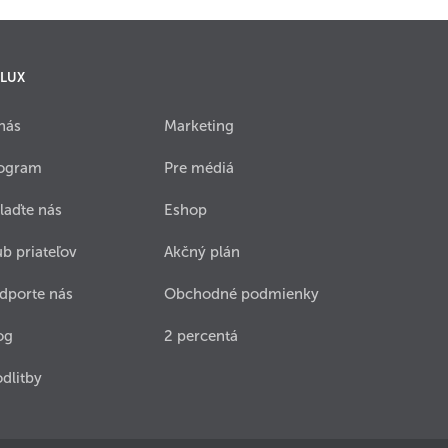
 LUX
nás
Marketing
ogram
Pre médiá
laďte nás
Eshop
ub priateľov
Akčný plán
dporte nás
Obchodné podmienky
og
2 percentá
dlitby