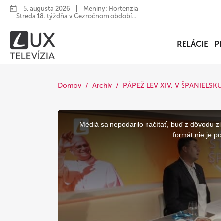
5. augusta 2026
Meniny: Hortenzia
Streda 18. týždňa v Cezročnom období...
RELÁCIE
P
Domov
Archív
PÁPEŽ LEV XIV. V ŠPANIELSK
This
is
a
Médiá sa nepodarilo načítať, buď z dôvodu zl
modal
window.
formát nie je p