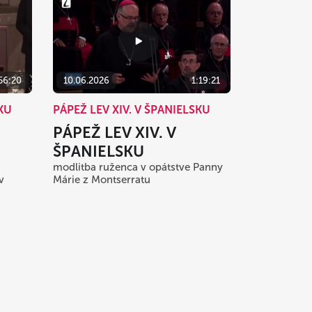
56:20
10.06.2026
1:19:21
SKU
PÁPEŽ LEV XIV. V ŠPANIELSKU
PÁPEŽ LEV XIV. V
ŠPANIELSKU
modlitba ruženca v opátstve Panny
v
Márie z Montserratu