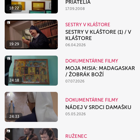
PRIATELIA
18:22
17.09.2008
SESTRY V KLÁŠTORE
SESTRY V KLÁŠTORE (1) / V
KLÁŠTORE
19:29
06.04.2026
DOKUMENTÁRNE FILMY
MOJA MISIA: MADAGASKAR
/ ŽOBRÁK BOŽÍ
24:18
07.07.2026
DOKUMENTÁRNE FILMY
NÁDEJ V SRDCI DAMAŠKU
05.05.2026
24:33
RUŽENEC