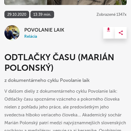
29.10.2020
13:39 min.
Zobrazené 1347x
POVOLANIE LAIK
Relácia
ODTLAČKY ČASU (MARIÁN
POLONSKÝ)
z dokumentárneho cyklu Povolanie laik
V ďalšom dieliy z dokumentárneho cyklu Povolanie laik:
Odtlačky času spoznáme vzácneho a pokorného človeka
nielen z pohľadu jeho práce, ale predovšetkým jeho
svedectva hlboko veriaceho človeka... Akademický sochár
Marián Polonský patrí medzi najvýznamnejších slovenských
sochárov a medailérov, venuje sa aj keramike. Osobitným