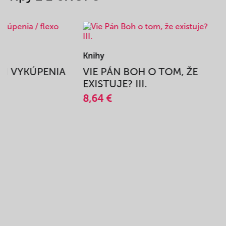
Knihy
BEH VYKÚPENIA
VIE PÁN BOH O TOM, ŽE
A
EXISTUJE? III.
8,64 €