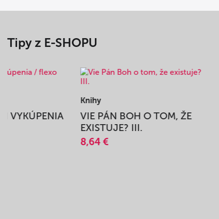
Tipy z E-SHOPU
Knihy
BEH VYKÚPENIA
VIE PÁN BOH O TOM, ŽE
A
EXISTUJE? III.
8,64 €