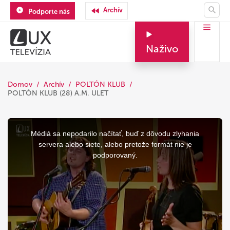
Archív
Podporte nás
Naživo
Domov
Archív
POLTÓN KLUB
POLTÓN KLUB (28) A.M. ULET
This
is
a
Médiá sa nepodarilo načítať, buď z dôvodu zlyhania
modal
window.
servera alebo siete, alebo pretože formát nie je
podporovaný.