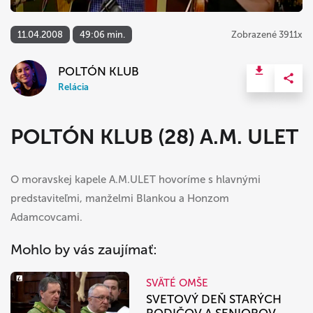
11.04.2008
49:06 min.
Zobrazené 3911x
POLTÓN KLUB
Relácia
POLTÓN KLUB (28) A.M. ULET
O moravskej kapele A.M.ULET hovoríme s hlavnými
predstaviteľmi, manželmi Blankou a Honzom
Adamcovcami.
Mohlo by vás zaujímať:
SVÄTÉ OMŠE
SVETOVÝ DEŇ STARÝCH