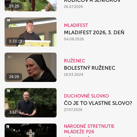
RODIČOV A SENIOROV
59:26
26.07.2026
MLADIFEST
MLADIFEST 2026, 3. DEŇ
04.08.2026
5:33:15
RUŽENEC
BOLESTNÝ RUŽENEC
18.03.2024
26:26
DUCHOVNÉ SLOVKO
ČO JE TO VLASTNE SLOVO?
27.07.2026
3:12
NÁRODNÉ STRETNUTIE
MLÁDEŽE P26