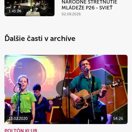
NÁRODNÉ STRETNUTIE
MLÁDEŽE P26 - SVIEŤ
1:45:26
02.08.2026
Ďalšie časti v archíve
13.02.2020
54:26
POLTÓN KLUB