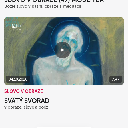
Božie slovo v básni, obraze a meditácii
04.10.2020
7:47
SLOVO V OBRAZE
SVÄTÝ SVORAD
v obraze, slove a poézii