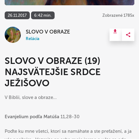
26.11.2017
6:42 min.
Zobrazené 1785x
SLOVO V OBRAZE
Relácia
SLOVO V OBRAZE (19)
NAJSVÄTEJŠIE SRDCE
JEŽIŠOVO
V Biblii, slove a obraze...
Evanjelium podľa Matúša
11,28-30
Poďte ku mne všetci, ktorí sa namáhate a ste preťažení, a ja