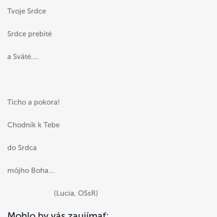
Tvoje Srdce
Srdce prebité
a Sväté....
Ticho a pokora!
Chodník k Tebe
do Srdca
môjho Boha...
(Lucia, OSsR)
Mohlo by vás zaujímať: