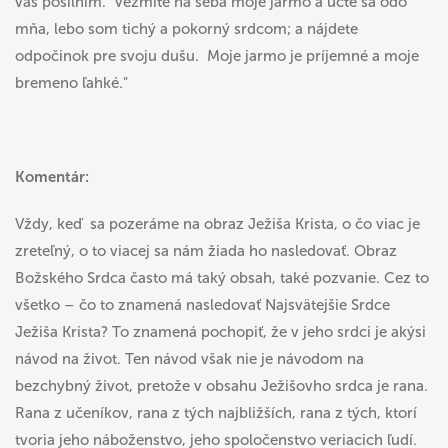
vás posilním. Vezmite na seba moje jarmo a učte sa odo
mňa, lebo som tichý a pokorný srdcom; a nájdete
odpočinok pre svoju dušu. Moje jarmo je príjemné a moje
bremeno ľahké."
Komentár:
Vždy, keď sa pozeráme na obraz Ježiša Krista, o čo viac je
zreteľný, o to viacej sa nám žiada ho nasledovať. Obraz
Božského Srdca často má taký obsah, také pozvanie. Cez to
všetko – čo to znamená nasledovať Najsvätejšie Srdce
Ježiša Krista? To znamená pochopiť, že v jeho srdci je akýsi
návod na život. Ten návod však nie je návodom na
bezchybný život, pretože v obsahu Ježišovho srdca je rana.
Rana z učeníkov, rana z tých najbližších, rana z tých, ktorí
tvoria jeho náboženstvo, jeho spoločenstvo veriacich ľudí.