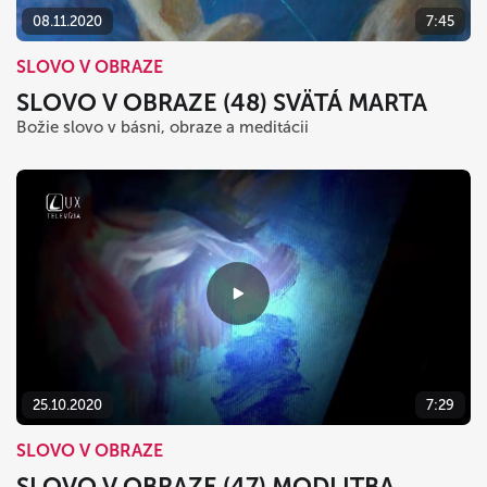
08.11.2020
7:45
SLOVO V OBRAZE
SLOVO V OBRAZE (48) SVÄTÁ MARTA
Božie slovo v básni, obraze a meditácii
25.10.2020
7:29
SLOVO V OBRAZE
SLOVO V OBRAZE (47) MODLITBA