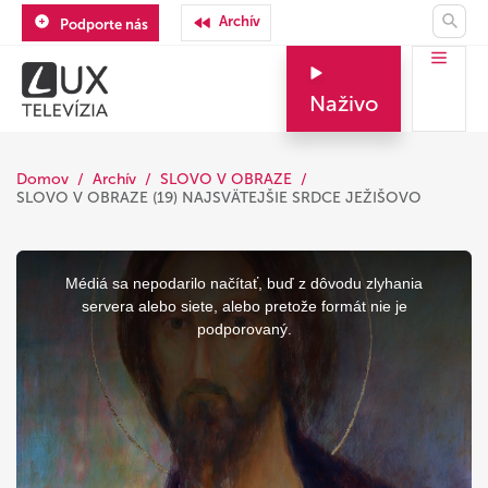
Archív
Podporte nás
Naživo
Domov
Archív
SLOVO V OBRAZE
SLOVO V OBRAZE (19) NAJSVÄTEJŠIE SRDCE JEŽIŠOVO
This
is
a
Médiá sa nepodarilo načítať, buď z dôvodu zlyhania
modal
window.
servera alebo siete, alebo pretože formát nie je
podporovaný.