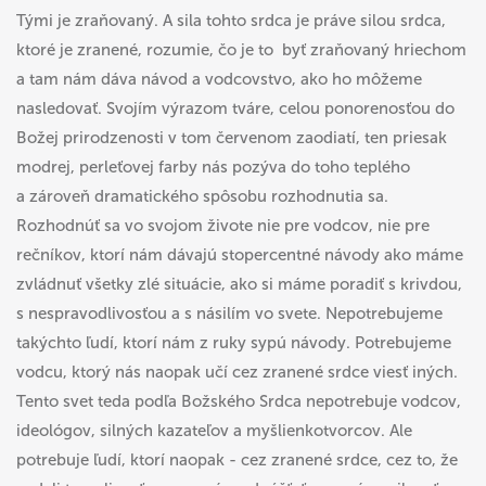
Tými je zraňovaný. A sila tohto srdca je práve silou srdca,
ktoré je zranené, rozumie, čo je to byť zraňovaný hriechom
a tam nám dáva návod a vodcovstvo, ako ho môžeme
nasledovať. Svojím výrazom tváre, celou ponorenosťou do
Božej prirodzenosti v tom červenom zaodiatí, ten priesak
modrej, perleťovej farby nás pozýva do toho teplého
a zároveň dramatického spôsobu rozhodnutia sa.
Rozhodnúť sa vo svojom živote nie pre vodcov, nie pre
rečníkov, ktorí nám dávajú stopercentné návody ako máme
zvládnuť všetky zlé situácie, ako si máme poradiť s krivdou,
s nespravodlivosťou a s násilím vo svete. Nepotrebujeme
takýchto ľudí, ktorí nám z ruky sypú návody. Potrebujeme
vodcu, ktorý nás naopak učí cez zranené srdce viesť iných.
Tento svet teda podľa Božského Srdca nepotrebuje vodcov,
ideológov, silných kazateľov a myšlienkotvorcov. Ale
potrebuje ľudí, ktorí naopak - cez zranené srdce, cez to, že