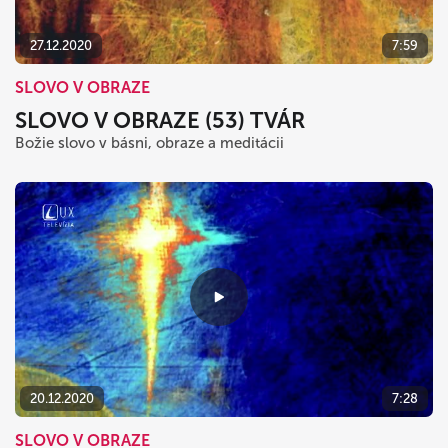
27.12.2020
7:59
SLOVO V OBRAZE
SLOVO V OBRAZE (53) TVÁR
Božie slovo v básni, obraze a meditácii
20.12.2020
7:28
SLOVO V OBRAZE