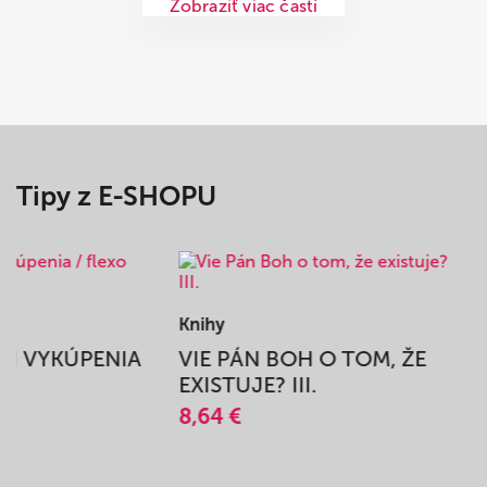
Zobraziť viac častí
Tipy z E-SHOPU
Knihy
BEH VYKÚPENIA
VIE PÁN BOH O TOM, ŽE
A
EXISTUJE? III.
8,64 €