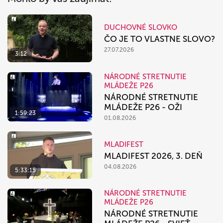
DUCHOVNÉ SLOVKO
ČO JE TO VLASTNE SLOVO?
27.07.2026
3:12
NÁRODNÉ STRETNUTIE
MLÁDEŽE P26
NÁRODNÉ STRETNUTIE
MLÁDEŽE P26 - OŽI
1:59:23
01.08.2026
MLADIFEST
MLADIFEST 2026, 3. DEŇ
04.08.2026
5:33:15
NÁRODNÉ STRETNUTIE
MLÁDEŽE P26
NÁRODNÉ STRETNUTIE