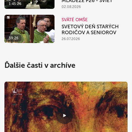
MLÁDEŽE P26 - SVIEŤ
1:45:26
02.08.2026
SVÄTÉ OMŠE
SVETOVÝ DEŇ STARÝCH
RODIČOV A SENIOROV
59:26
26.07.2026
Ďalšie časti v archíve