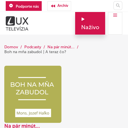
Archív
Podporte nás
Naživo
Domov
Podcasty
Na pár minút...
Boh na mňa zabudol | A teraz čo?
Na pár minút...