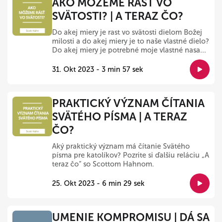
AKO MÔŽEME RÁSŤ VO
SVÄTOSTI? | A TERAZ ČO?
Do akej miery je rast vo svätosti dielom Božej
milosti a do akej miery je to naše vlastné dielo?
Do akej miery je potrebné moje vlastné nasa...
31. Okt 2023 - 3 min 57 sek
PRAKTICKÝ VÝZNAM ČÍTANIA
SVÄTÉHO PÍSMA | A TERAZ
ČO?
Aký praktický význam má čítanie Svätého
písma pre katolíkov? Pozrite si ďalšiu reláciu „A
teraz čo“ so Scottom Hahnom.
25. Okt 2023 - 6 min 29 sek
UMENIE KOMPROMISU | DÁ SA