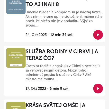
TO AJ INAK 8
Umenie hľadania kompromisu je naozaj ťažké.
Ak s ním nie sme úplne stotožnení, máme stále
pocit, že niečo nie je v poriadku. Výjsť zo
svojej...
24. Okt 2023 - 12 min 34 sek
SLUŽBA RODINY V CIRKVI | A
TERAZ ČO?
Často sa rodičia angažujú v Cirkvi a nestíhajú
sa venovať svojim deťom. Môže rodič
odmietnuť prosbu k službe v Cirkvi? Aké
miesto má rodina...
17. Okt 2023 - 6 min 9 sek
KRÁSA SVÄTEJ OMŠE | A