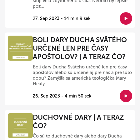
stojí veľa zbytočného úsilia. Nebolo by lepšie
poz...
27. Sep 2023 - 14 min 9 sek
BOLI DARY DUCHA SVÄTÉHO
URČENÉ LEN PRE ČASY
APOŠTOLOV? | A TERAZ ČO?
Boli dary Ducha Svätého určené len pre časy
apoštolov alebo sú určené aj pre nás a pre túto
dobu? Zamýšľa sa americká teologička Mary
Healy....
26. Sep 2023 - 4 min 50 sek
DUCHOVNÉ DARY | A TERAZ
ČO?
Čo sú to duchovné dary alebo dary Ducha