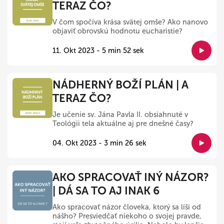
TERAZ ČO?
V čom spočíva krása svätej omše? Ako nanovo
objaviť obrovskú hodnotu eucharistie?
11. Okt 2023 - 5 min 52 sek
NÁDHERNÝ BOŽÍ PLÁN | A
TERAZ ČO?
Je učenie sv. Jána Pavla II. obsiahnuté v
Teológii tela aktuálne aj pre dnešné časy?
04. Okt 2023 - 3 min 26 sek
AKO SPRACOVAŤ INÝ NÁZOR?
| DÁ SA TO AJ INAK 6
Ako spracovať názor človeka, ktorý sa líši od
nášho? Presviedčať niekoho o svojej pravde,