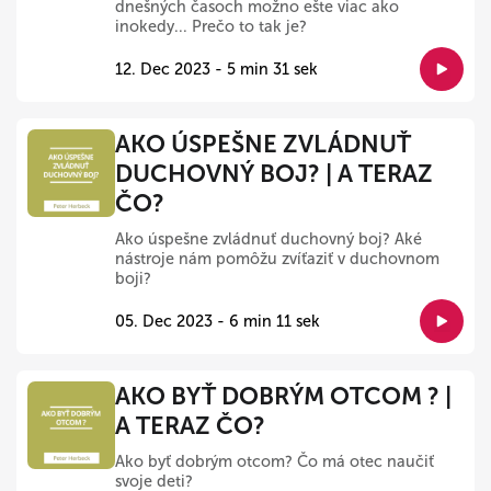
dnešných časoch možno ešte viac ako
inokedy... Prečo to tak je?
12. Dec 2023 - 5 min 31 sek
AKO ÚSPEŠNE ZVLÁDNUŤ
DUCHOVNÝ BOJ? | A TERAZ
ČO?
Ako úspešne zvládnuť duchovný boj? Aké
nástroje nám pomôžu zvíťaziť v duchovnom
boji?
05. Dec 2023 - 6 min 11 sek
AKO BYŤ DOBRÝM OTCOM ? |
A TERAZ ČO?
Ako byť dobrým otcom? Čo má otec naučiť
svoje deti?