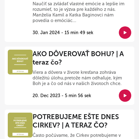
Naučiť sa zvládať vlastné emócie a lepšie im
rozumieť, to je výzva pre každého z nás.
Manželia Kamil a Katka Baginovci nám
povedia o emóciác...
30. Jan 2024 - 15 min 49 sek
AKO DÔVEROVAŤ BOHU? | A
teraz čo?
Viera a dôvera v živote kresťana zohráva
dôležitú úlohu,pretože nám odhaľuje, kým
Boh je a čo od nás v našich životoch chce.
20. Dec 2023 - 5 min 56 sek
POTREBUJEME EŠTE DNES
CIRKEV? | A TERAZ ČO?
Často počúvame, že Cirkev potrebujeme v