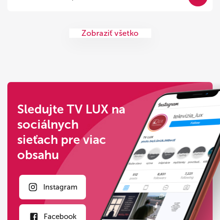
Zobraziť všetko
Sledujte TV LUX na
sociálnych
sieťach pre viac
obsahu
Instagram
Facebook