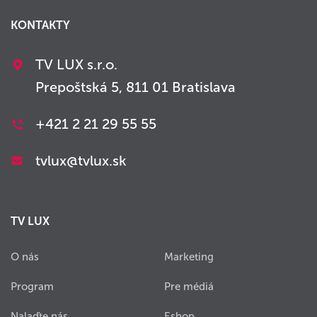
KONTAKTY
TV LUX s.r.o.
Prepoštská 5, 811 01 Bratislava
+421 2 21 29 55 55
tvlux@tvlux.sk
TV LUX
O nás
Marketing
Program
Pre médiá
Nalaďte nás
Eshop